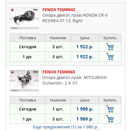
KIA
Lexus
FENOX FEM0042
Опора двигат.прав.HONDA CR-V
Mazda
RE3/RE4 07-12, Right
Mercedes
Mitsubishi
Поставка
Наличие
Цена
Купить
Nissan
1 922 р.
Сегодня
3 шт.
Opel
Peugeot
1 922 р.
1 дн.
3 шт.
Renault
Seat
FENOX FEM0065
Опора двигат.прав. MITSUBISHI
Skoda
Outlander, 2.4, 07-
Suzuki
Toyota
Поставка
Наличие
Цена
Купить
VW
1 980 р.
Сегодня
1 шт.
Volvo
1 980 р.
1 дн.
3 шт.
Еще предложение (1)
за 1 980 р.