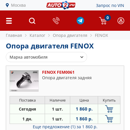
Москва
Запрос по VIN
0
Главная
Каталог
Опора двигателя
FENOX
Опора двигателя FENOX
Марка автомобиля
Audi
FENOX FEM0061
BMW
Опора двигателя задняя
Chevrolet
Citroen
Daewoo
Поставка
Наличие
Цена
Купить
Ford
1 860 р.
Сегодня
1 шт.
Honda
1 860 р.
1 дн.
1 шт.
Hyundai
Еще предложение (1)
за 1 860 р.