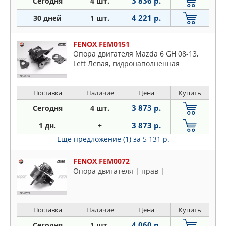
3 836 р.
Сегодня
4 шт.
4 221 р.
30 дней
1 шт.
FENOX FEM0151
Опора двигателя Mazda 6 GH 08-13,
Left Левая, гидронаполненная
Поставка
Наличие
Цена
Купить
3 873 р.
Сегодня
4 шт.
3 873 р.
1 дн.
+
Еще предложение (1)
за 5 131 р.
FENOX FEM0072
Опора двигателя | прав |
Поставка
Наличие
Цена
Купить
4 060 р.
Сегодня
1 шт.