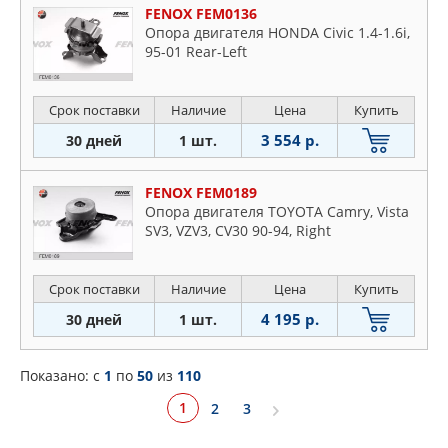
FENOX FEM0136
Опора двигателя HONDA Civic 1.4-1.6i,
95-01 Rear-Left
Срок поставки
Наличие
Цена
Купить
3 554 р.
30 дней
1 шт.
FENOX FEM0189
Опора двигателя TOYOTA Camry, Vista
SV3, VZV3, CV30 90-94, Right
Срок поставки
Наличие
Цена
Купить
4 195 р.
30 дней
1 шт.
Показано: c
1
по
50
из
110
1
2
3