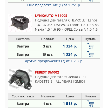
Еще предложение (1)
за 1 251 р.
LYNXAUTO ME1005
Подушка двигателя CHEVROLET Lanos
1.4-1.6 05>, DAEWOO Lanos 1.3-1.6 97>,
Nexia 1.5-1.6 95>, OPEL Corsa A 1.0-1.6
>93, Kadett E 1.2-1.6 >91
Поставка
Наличие
Цена
Купить
1 324 р.
Завтра
3 шт.
1 324 р.
Завтра
19 шт.
Другие предложения (7)
от 1 292 р.
FEBEST DM002
Подушка двигателя левая OPEL
KADETTE-E - ALL YEARS [GMIO]
Срок поставки
Наличие
Цена
Купить
1 518 р.
Завтра
1 шт.