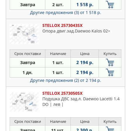
1 518 р.
Завтра
2 шт.
Другие предложения (3)
от 1 518 р.
STELLOX 2573043SX
Опора двиг.зад.Daewoo Kalos 02>
Срок поставки
Наличие
Цена
Купить
2 194 р.
Завтра
1 шт.
2 194 р.
1 дн.
1 шт.
Другие предложения (2)
от 2 194 р.
STELLOX 2573050SX
Подушка ДВС зад.л. Daewoo Lacetti 1.4
DO | лев |
Срок поставки
Наличие
Цена
Купить
2 300 р.
Завтра
11 шт.