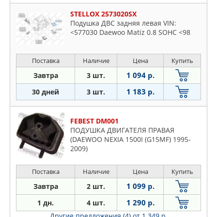
STELLOX 2573020SX
Подушка ДВС задняя левая VIN:
<577030 Daewoo Matiz 0.8 SOHC <98
Поставка
Наличие
Цена
Купить
1 094 р.
Завтра
3 шт.
1 183 р.
30 дней
3 шт.
FEBEST DM001
ПОДУШКА ДВИГАТЕЛЯ ПРАВАЯ
(DAEWOO NEXIA 1500I (G15MF) 1995-
2009)
Поставка
Наличие
Цена
Купить
1 099 р.
Завтра
2 шт.
1 290 р.
1 дн.
4 шт.
Другие предложения (4)
от 1 349 р.