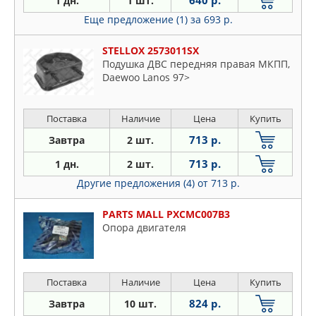
640 р.
1 дн.
1 шт.
STELLOX
Еще предложение (1)
за 693 р.
TORQUE
STELLOX 2573011SX
Подушка ДВС передняя правая MКПП,
Daewoo Lanos 97>
Поставка
Наличие
Цена
Купить
713 р.
Завтра
2 шт.
713 р.
1 дн.
2 шт.
Другие предложения (4)
от 713 р.
PARTS MALL PXCMC007B3
Опора двигателя
Поставка
Наличие
Цена
Купить
824 р.
Завтра
10 шт.