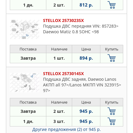
812 р.
1 дн.
2 шт.
STELLOX 2573023SX
Подушка ДВС передняя VIN: 857283>
Daewoo Matiz 0.8 SOHC <98
Поставка
Наличие
Цена
Купить
894 р.
Завтра
1 шт.
STELLOX 2573014SX
Подушка ДВС задняя, Daewoo Lanos
АКПП all 97>/Lanos МКПП VIN 323915>
97>
Поставка
Наличие
Цена
Купить
945 р.
Завтра
2 шт.
945 р.
1 дн.
3 шт.
Другие предложения (2)
от 945 р.