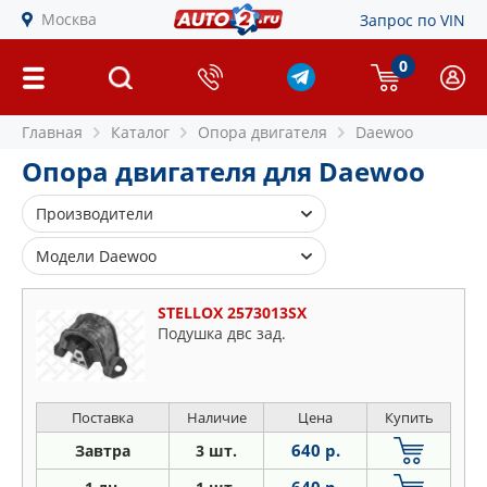
Москва
Запрос по VIN
0
Главная
Каталог
Опора двигателя
Daewoo
Опора двигателя для Daewoo
Производители
BSG
Модели Daewoo
FEBEST
Espero
FENOX
STELLOX 2573013SX
Kalos
Подушка двс зад.
GSP
Lacetti
LYNXAUTO
Lanos
OSSCA
Matiz
Поставка
Наличие
Цена
Купить
PARTS MALL
Nexia
640 р.
Завтра
3 шт.
PATRON
Nubira