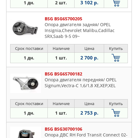
3 102 р.
1 дн.
2 шт.
BSG BSG65700205
Опора двигателя задняя/ OPEL
Insignia,Chevrolet Malibu,Cadillac
SRX,Saab 9-5 09~
Срок поставки
Наличие
Цена
Купить
2 700 р.
1 дн.
1 шт.
BSG BSG65700182
Опора двигателя передняя/ OPEL
Signum,Vectra-C 1,6/1,8 XE,XEP,XEL
Срок поставки
Наличие
Цена
Купить
2 753 р.
1 дн.
1 шт.
BSG BSG30700106
Опора ДВС RH Ford Transit Connect 02-