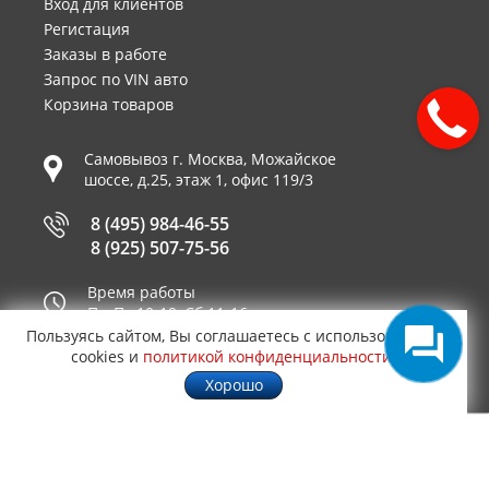
Вход для клиентов
Регистация
Заказы в работе
Запрос по VIN авто
Корзина товаров
Самовывоз г.
Москва
,
Можайское
шоссе, д.25, этаж 1, офис 119/3
8 (495) 984-46-55
8 (925) 507-75-56
Время работы
Пн-Пт 10-19, Сб 11-16
Пользуясь сайтом, Вы соглашаетесь с использованием
Принимаем к оплате
cookies и
политикой конфиденциальности
.
Хорошо
© 2003—2026
AUTO2.RU™ интернет магазин
0,1213
запчастей для иномарок в Москве
.