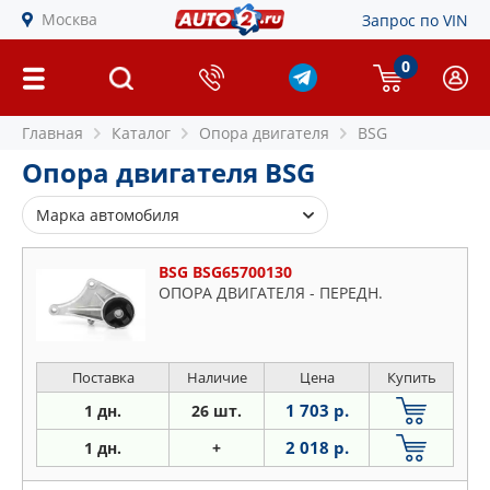
Москва
Запрос по VIN
0
Главная
Каталог
Опора двигателя
BSG
Опора двигателя BSG
Марка автомобиля
Alfa Romeo
BSG BSG65700130
Audi
ОПОРА ДВИГАТЕЛЯ - ПЕРЕДН.
Chevrolet
Citroen
Daewoo
Поставка
Наличие
Цена
Купить
Fiat
1 703 р.
1 дн.
26 шт.
Ford
2 018 р.
1 дн.
+
Hyundai