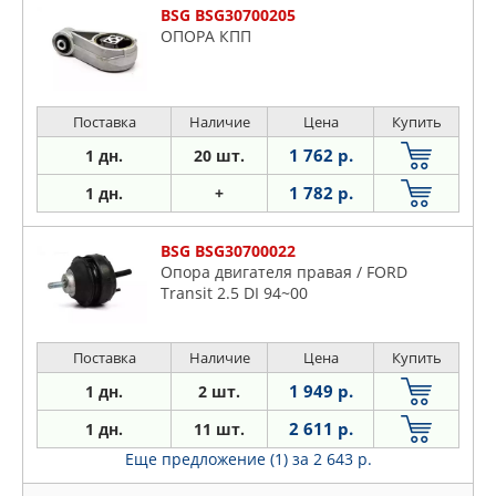
KIA
BSG BSG30700205
Lancia
ОПОРА КПП
Mazda
Mercedes
Mitsubishi
Поставка
Наличие
Цена
Купить
Nissan
1 762 р.
1 дн.
20 шт.
Opel
1 782 р.
1 дн.
+
Peugeot
Renault
BSG BSG30700022
Saab
Опора двигателя правая / FORD
Transit 2.5 DI 94~00
Seat
Skoda
Поставка
Наличие
Цена
Купить
VW
Volvo
1 949 р.
1 дн.
2 шт.
2 611 р.
1 дн.
11 шт.
Еще предложение (1)
за 2 643 р.