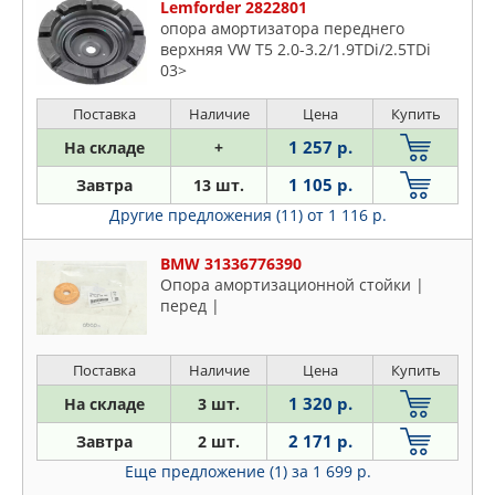
Lemforder 2822801
NSP
опора амортизатора переднего
верхняя VW T5 2.0-3.2/1.9TDi/2.5TDi
NTN-SNR
03>
NTY
ONNURI
Поставка
Наличие
Цена
Купить
OPEL
1 257 р.
На складе
+
OPTIMAL
1 105 р.
Завтра
13 шт.
OSSCA
Другие предложения (11)
от 1 116 р.
PARTS MALL
PATRON
BMW 31336776390
Опора амортизационной стойки |
PERFECT
перед |
PEUGEOT
PILENGA
Поставка
Наличие
Цена
Купить
QUATTRO FRENI
1 320 р.
На складе
3 шт.
RBI
RENAULT
2 171 р.
Завтра
2 шт.
ROSTECO
Еще предложение (1)
за 1 699 р.