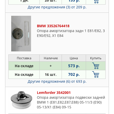
155 р.
1 дн.
20 шт.
BIRTH
Daewoo
Другие предложения (3)
от 209 р.
BLUE PRINT
Daihatsu
BM MOTORSPORT
Dodge
BMW
Fiat
BMW 33526764418
BOGE
Опора амортизатора задн 1 E81/E82, 3
Ford
BORSEHUNG
E90/E92, X1 E84
Honda
BSG
Hyundai
CAUTEX
Infiniti
CHRYSLER
Поставка
Наличие
Цена
Купить
Jeep
CORTECO
KIA
573 р.
На складе
+
CTR
Lancia
702 р.
На складе
16 шт.
DAEWOO
Land Rover
Другие предложения (6)
от 693 р.
DAF
Lexus
DELPHI
Lemforder 3542001
Mazda
DOMINANT
Опора амортизатора подвески задней
Mercedes
BMW 1 (E81,E82,E87,E88) 05-11/3 (E90)
DOUBLE FORCE
Mitsubishi
05-13/X1 (E84) 09-15
EUROREPAR
Nissan