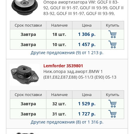
Опора амортизатора VW: GOLF II 83-
92, GOLF III 91-97, GOLF III 93-99, GOLF II
83-92, GOLF III 91-97, GOLF III 93-99,
JETTA III 91-98, PASSAT 88-96, PASSAT
88-97, VE
Срок поставки
Наличие
Цена
Купить
1 306 р.
Завтра
18 шт.
1 457 р.
Завтра
10 шт.
Другие предложения (9)
от 1 213 р.
Lemforder 3539801
Ниж.опора зад.аморт.BMW 1
(E81,E82,E87,E88) 05-11/3 (E90) 05-13
Срок поставки
Наличие
Цена
Купить
1 529 р.
Завтра
32 шт.
1 727 р.
Завтра
31 шт.
Другие предложения (8)
от 1 316 р.