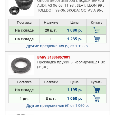
Опора амортизатора с подшипником
MALO
AUDI: A3 96-03, TT 98-, SEAT: LEON 99-,
MANDO
TOLEDO II 99-06, SKODA: OCTAVIA 96-,
VW: BORA 98-05, GOLF IV 97-05, JETTA IV
MAPCO
98-05
Поставка
Наличие
Цена
Купить
MARSHALL
MASUMA
1 080 р.
На складе
20 шт.
MAZDA
1 235 р.
На складе
+
MERCEDES
Другие предложения (9)
от 1 156 р.
METACO
BMW 31336857001
METALCAUCHO
Прокладка пружины изолирующая Вх
MEYLE
(X5,X6)
MILES
MITSUBISHI
Поставка
Наличие
Цена
Купить
MONROE
1 195 р.
На складе
+
MOOG
1 060 р.
1 дн.
8 шт.
NAKAYAMA
Другие предложения (6)
от 1 060 р.
NISSAN
NK