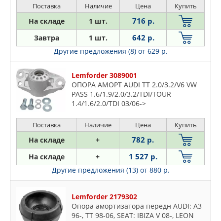
FAG
Поставка
Наличие
Цена
Купить
Opel
FEBEST
716 р.
На складе
1 шт.
Peugeot
FEBI
642 р.
Завтра
1 шт.
Plymouth
FENOX
Другие предложения (8)
от 629 р.
Pontiac
FIAT
Porsche
FIESTROCO
Lemforder 3089001
Proton
ОПОРА АМОРТ AUDI TT 2.0/3.2/V6 VW
FORD
Renault
PASS 1.6/1.9/2.0/3.2/TDI/TOUR
FORMPART
1.4/1.6/2.0/TDI 03/06->
Rover
GABRIEL
Saab
Поставка
Наличие
Цена
Купить
GANZ
Seat
GM
782 р.
На складе
+
Skoda
GP
1 527 р.
На складе
+
Subaru
GSP
Другие предложения (13)
от 880 р.
Suzuki
HONDA
Toyota
HUTCHINSON
Lemforder 2179302
VW
Опора амортизатора передн AUDI: A3
HYUNDAI-KIA
Volvo
96-, TT 98-06, SEAT: IBIZA V 08-, LEON
INA