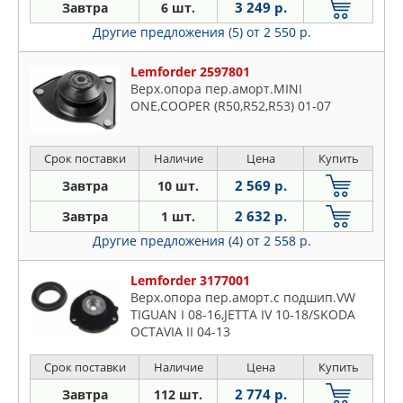
3 249 р.
Завтра
6 шт.
Другие предложения (5)
от 2 550 р.
Lemforder 2597801
Верх.опора пер.аморт.MINI
ONE,COOPER (R50,R52,R53) 01-07
Срок поставки
Наличие
Цена
Купить
2 569 р.
Завтра
10 шт.
2 632 р.
Завтра
1 шт.
Другие предложения (4)
от 2 558 р.
Lemforder 3177001
Верх.опора пер.аморт.с подшип.VW
TIGUAN I 08-16,JETTA IV 10-18/SKODA
OCTAVIA II 04-13
Срок поставки
Наличие
Цена
Купить
2 774 р.
Завтра
112 шт.