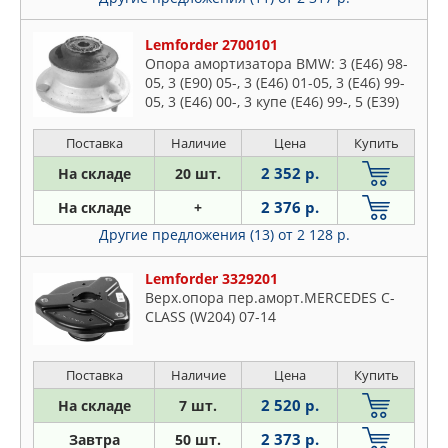
TOPRAN
TORK
Lemforder 2700101
Опора амортизатора BMW: 3 (E46) 98-
TORQUE
05, 3 (E90) 05-, 3 (E46) 01-05, 3 (E46) 99-
TORR
05, 3 (E46) 00-, 3 купе (E46) 99-, 5 (E39)
95-03, 5 (E60) 03-, 5 (E39) 97-04, 5 (E61)
TOYOTA
Поставка
Наличие
Цена
Купить
TRIALLI
2 352 р.
На складе
20 шт.
TRT
TRUCKTEC AUTOMOTIVE
2 376 р.
На складе
+
TRW
Другие предложения (13)
от 2 128 р.
VAG
Lemforder 3329201
VIKA
Верх.опора пер.аморт.MERCEDES C-
VOLVO
CLASS (W204) 07-14
ZEKKERT
ZENTPARTS
Поставка
Наличие
Цена
Купить
ZF RUSSIA
2 520 р.
На складе
7 шт.
ЛАДА
2 373 р.
Завтра
50 шт.