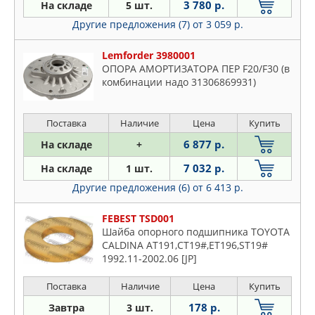
3 780 р.
На складе
5 шт.
Другие предложения (7)
от 3 059 р.
Lemforder 3980001
ОПОРА АМОРТИЗАТОРА ПЕР F20/F30 (в
комбинации надо 31306869931)
Поставка
Наличие
Цена
Купить
6 877 р.
На складе
+
7 032 р.
На складе
1 шт.
Другие предложения (6)
от 6 413 р.
FEBEST TSD001
Шайба опорного подшипника TOYOTA
CALDINA AT191,CT19#,ET196,ST19#
1992.11-2002.06 [JP]
Поставка
Наличие
Цена
Купить
178 р.
Завтра
3 шт.