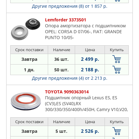
Другие предложения (8)
от 1 857 р.
Lemforder 3373501
Опора амортизатора с подшипником
OPEL: CORSA D 07/06-, FIAT: GRANDE
PUNTO 10/05-
Срок поставки
Наличие
Цена
Купить
2 499 р.
Завтра
36 шт.
2 188 р.
1 дн.
50 шт.
Другие предложения (4)
от 2 213 р.
TOYOTA 9090363014
Подшипник опорный Lexus ES, ES
(CV3),ES (SV40),RX
300/330/350/400h/450H, Camry V10,V20,
V30,V40,V50,Highlander I, Highlander II,
Sienna III, Venza
Срок поставки
Наличие
Цена
Купить
2 526 р.
Завтра
5 шт.