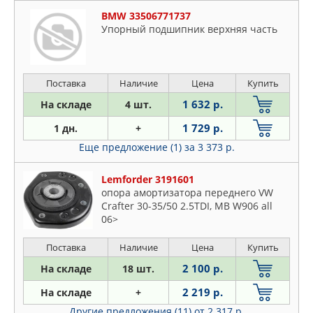
RUEI
BMW 33506771737
SACHS
Упорный подшипник верхняя часть
SASIC
SAT
SIDEM
Поставка
Наличие
Цена
Купить
SKF
1 632 р.
На складе
4 шт.
SSANGYONG
1 729 р.
1 дн.
+
STELLOX
Еще предложение (1)
за 3 373 р.
SUBARU
SUFIX
Lemforder 3191601
SUZUKI
опора амортизатора переднего VW
Crafter 30-35/50 2.5TDI, MB W906 all
SWAG
06>
TALOSA
TATSUMI
Поставка
Наличие
Цена
Купить
TEDGUM
2 100 р.
На складе
18 шт.
TEKNOROT
2 219 р.
На складе
+
TENACITY
Другие предложения (11)
от 2 317 р.