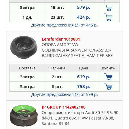
579 р.
Завтра
15 шт.
424 р.
1 дн.
23 шт.
Другие предложения (3)
от 445 р.
Lemforder 1019801
ОПОРА АМОРТ VW
GOLFIII/IV/SHARAN/VENTO/PASS B3-
B4FRD GALAXY SEAT ALHAM ПЕР БЕЗ
ПОДШИП 91/97-
Поставка
Наличие
Цена
Купить
619 р.
Завтра
2 шт.
753 р.
Завтра
8 шт.
Другие предложения (7)
от 599 р.
JP GROUP 1142402100
Опора амортизатора Audi 80 72-96, 90
84-91, Quatro 80-91, VW Passat 73-88,
Santana 81-84