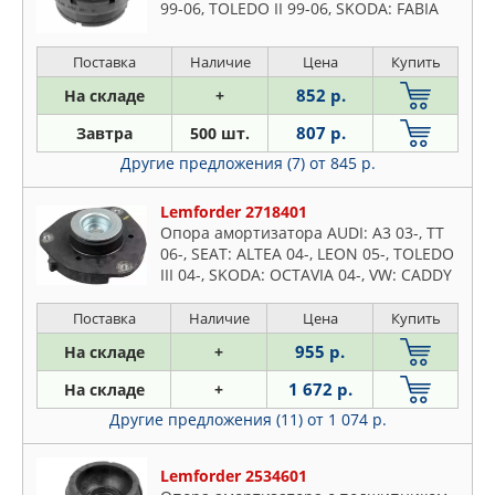
99-06, TOLEDO II 99-06, SKODA: FABIA
ISUZU
07-, OCTAVIA 96-, VW: BORA 98-05, GOLF
IV 98-05
IVECO
Поставка
Наличие
Цена
Купить
JAPANPARTS
852 р.
На складе
+
JAPKO
807 р.
Завтра
500 шт.
JIKIU
Другие предложения (7)
от 845 р.
JP GROUP
KIA
Lemforder 2718401
Опора амортизатора AUDI: A3 03-, TT
KORTEX
06-, SEAT: ALTEA 04-, LEON 05-, TOLEDO
KRAUF
III 04-, SKODA: OCTAVIA 04-, VW: CADDY
KRONER
III 04-, GOLF V 03-, JETTA III 05-, PASSAT
05-, TI
Поставка
Наличие
Цена
Купить
KYB
955 р.
На складе
+
LAND ROVER
LEMFORDER
1 672 р.
На складе
+
LEX
Другие предложения (11)
от 1 074 р.
LONGHO
LYNXAUTO
Lemforder 2534601