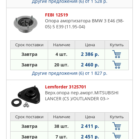
Другие предложения (6)
от 1 528 р.
FEBI 12519
Опора амортизатора BMW 3 E46 (98-
05) 5 E39 (11.95-04)
Срок поставки
Наличие
Цена
Купить
2 386 р.
Завтра
4 шт.
2 460 р.
Завтра
20 шт.
Другие предложения (6)
от 1 827 р.
Lemforder 3125701
Верх.опора пер.аморт.MITSUBISHI
LANCER (CS )/OUTLANDER 03->
Срок поставки
Наличие
Цена
Купить
2 411 р.
Завтра
38 шт.
2 451 р.
Завтра
7 шт.