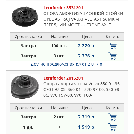
Lemforder 3531201
ОПОРА АМОРТИЗАЦИОННОЙ СТОЙКИ
OPEL ASTRA J VAUXHALL: ASTRA MK VI
ПЕРЕДНИЙ МОСТ --- FRONT AXLE
Срок поставки
Наличие
Цена
Купить
2 220 р.
Завтра
100 шт.
2 376 р.
Завтра
3 шт.
Другие предложения (9)
от 2 017 р.
Lemforder 2015201
Опора амортизатора Volvo 850 91-96,
C70 I 97-05, S60 01-, S70 97-00, S80 98-
06, V70 I 97-00, V70 II 00-
Срок поставки
Наличие
Цена
Купить
2 319 р.
Завтра
2 шт.
1 519 р.
1 дн.
+