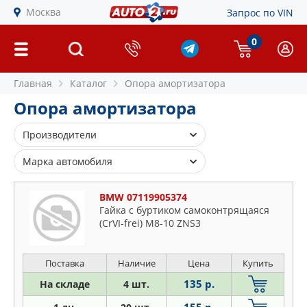
Москва
Запрос по VIN
0
Главная
Каталог
Опора амортизатора
Опора амортизатора
Производители
4U
Марка автомобиля
AMD
Alfa Romeo
AMIWA
BMW 07119905374
Audi
Гайка с буртиком самоконтрящаяся
ASP
(CrVI-frei) M8-10 ZNS3
BMW
ASPARTS
Cadillac
ASVA
Chevrolet
Поставка
Наличие
Цена
Купить
BGA
Chrysler
135 р.
На складе
4 шт.
BILSTEIN
Citroen