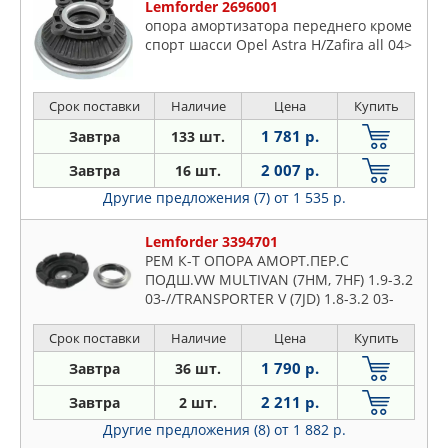
Lemforder 2696001
опора амортизатора переднего кроме
спорт шасси Opel Astra H/Zafira all 04>
Срок поставки
Наличие
Цена
Купить
1 781 р.
Завтра
133 шт.
2 007 р.
Завтра
16 шт.
Другие предложения (7)
от 1 535 р.
Lemforder 3394701
РЕМ К-Т ОПОРA АМОРТ.ПЕР.С
ПОДШ.VW MULTIVAN (7HM, 7HF) 1.9-3.2
03-//TRANSPORTER V (7JD) 1.8-3.2 03-
Срок поставки
Наличие
Цена
Купить
1 790 р.
Завтра
36 шт.
2 211 р.
Завтра
2 шт.
Другие предложения (8)
от 1 882 р.