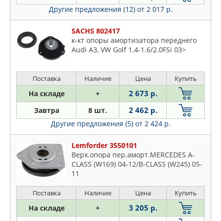
Другие предложения (12)
от 2 017 р.
SACHS 802417
к-кт опоры амортизатора переднего
Audi A3, VW Golf 1.4-1.6/2.0FSi 03>
Поставка
Наличие
Цена
Купить
2 673 р.
На складе
+
2 462 р.
Завтра
8 шт.
Другие предложения (5)
от 2 424 р.
Lemforder 3550101
Верх.опора пер.аморт.MERCEDES A-
CLASS (W169) 04-12/B-CLASS (W245) 05-
11
Поставка
Наличие
Цена
Купить
3 205 р.
На складе
+