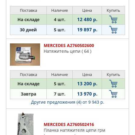
Поставка
Наличие
Цена
Купить
12 480 р.
На складе
4 шт.
19 897 р.
30 дней
5 шт.
MERCEDES A2760502600
Натяжитель цепи ( 64 )
Поставка
Наличие
Цена
Купить
13 200 р.
На складе
5 шт.
13 970 р.
Завтра
7 шт.
Другие предложения (4)
от 9 943 р.
MERCEDES A2760502416
Плaнкa нaтяжитeля цeпи гpм