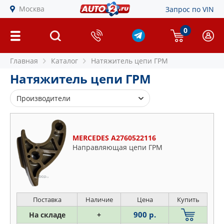
Москва
Запрос по VIN
0
Главная
Каталог
Натяжитель цепи ГРМ
Натяжитель цепи ГРМ
Производители
ASPARTS
BGA
MERCEDES A2760522116
BMW
Направляющая цепи ГРМ
BORSEHUNG
BSG
DOMINANT
FEBI
Поставка
Наличие
Цена
Купить
FORD
900 р.
На складе
+