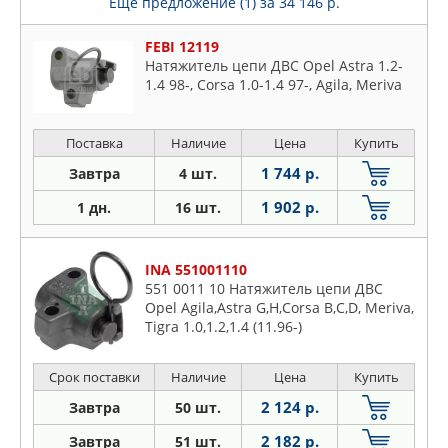
Еще предложение (1)
за 34 146 р.
FEBI 12119
Натяжитель цепи ДВС Opel Astra 1.2-
1.4 98-, Corsa 1.0-1.4 97-, Agila, Meriva
Поставка
Наличие
Цена
Купить
1 744 р.
Завтра
4 шт.
1 902 р.
1 дн.
16 шт.
INA 551001110
551 0011 10 Натяжитель цепи ДВС
Opel Agila,Astra G,H,Corsa B,C,D, Meriva,
Tigra 1.0,1.2,1.4 (11.96-)
Срок поставки
Наличие
Цена
Купить
2 124 р.
Завтра
50 шт.
2 182 р.
Завтра
51 шт.