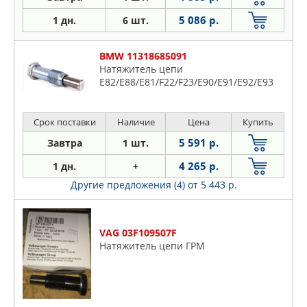
5 086 р.
1 дн.
6 шт.
BMW 11318685091
Натяжитель цепи
E82/E88/E81/F22/F23/E90/E91/E92/E93
Срок поставки
Наличие
Цена
Купить
5 591 р.
Завтра
1 шт.
4 265 р.
1 дн.
+
Другие предложения (4)
от 5 443 р.
VAG 03F109507F
Натяжитель цепи ГРМ