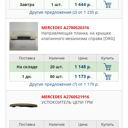
GM
1 444 р.
Завтра
1 шт.
HONDA
Другие предложения (2)
от 1 235 р.
HYUNDAI-KIA
INA
MERCEDES A2780520316
JP GROUP
Направляющая планка, на крышке
клапанного механизма справа [ORG]
KIA
KRAUF
LAND ROVER
Поставка
Наличие
Цена
Купить
MAGNETI MARELLI
1 148 р.
На складе
20 шт.
MASTERKIT
1 173 р.
1 дн.
80 шт.
MAZDA
Другие предложения (7)
от 1 179 р.
MERCEDES
METALCAUCHO
MERCEDES A2760521916
MOUSSON
УСПОКОИТЕЛЬ ЦЕПИ ГРМ
NISSAN
OPEL
OSSCA
Поставка
Наличие
Цена
Купить