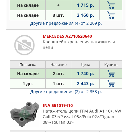
PATRON
1 715 р.
На складе
+
PEUGEOT
2 160 р.
На складе
3 шт.
PORSCHE
Другие предложения (4)
от 2 209 р.
QUATTRO FRENI
RUEI
MERCEDES A2710520640
Кронштейн крепления натяжителя
SSANGYONG
цепи
STELLOX
SWAG
Поставка
Наличие
Цена
Купить
TOYOTA
1 740 р.
На складе
2 шт.
TRUCKTEC AUTOMOTIVE
2 443 р.
VAG
1 дн.
1 шт.
ZIKMAR
Другие предложения (2)
от 2 353 р.
INA 551019410
Натяжитель цепи ГРМ Audi A1 10>, VW
Golf 03>/Passat 05>/Polo 02>/Tiguan
08>/Touran 03>