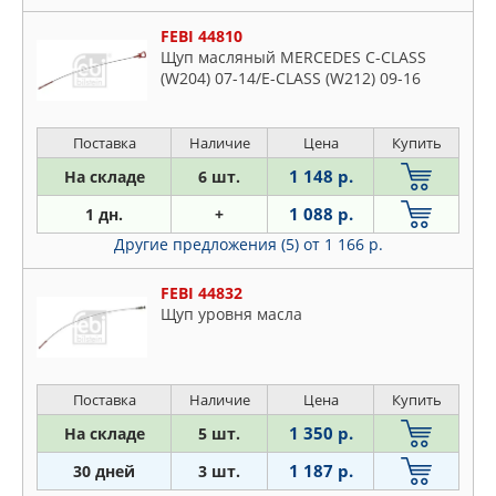
OSSCA
PATRON
FEBI 44810
Щуп масляный MERCEDES C-CLASS
PEUGEOT
(W204) 07-14/E-CLASS (W212) 09-16
RENAULT
STC
Поставка
Наличие
Цена
Купить
SWAG
1 148 р.
На складе
6 шт.
TORK
VAG
1 088 р.
1 дн.
+
VIKA
Другие предложения (5)
от 1 166 р.
FEBI 44832
Щyп ypoвня мacлa
Поставка
Наличие
Цена
Купить
1 350 р.
На складе
5 шт.
1 187 р.
30 дней
3 шт.