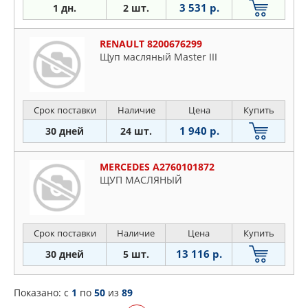
3 531 р.
1 дн.
2 шт.
RENAULT 8200676299
Щуп масляный Master III
Срок поставки
Наличие
Цена
Купить
1 940 р.
30 дней
24 шт.
MERCEDES A2760101872
ЩУП МАСЛЯНЫЙ
Срок поставки
Наличие
Цена
Купить
13 116 р.
30 дней
5 шт.
Показано: c
1
по
50
из
89