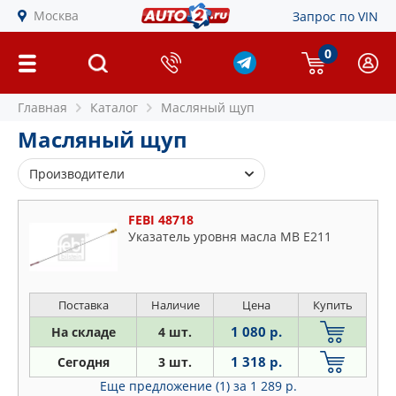
Москва
Запрос по VIN
0
Главная
Каталог
Масляный щуп
Масляный щуп
Производители
BIRTH
FEBI 48718
BMW
Указатель уровня масла MB E211
FEBI
FORD
IVECO
Поставка
Наличие
Цена
Купить
JP GROUP
1 080 р.
На складе
4 шт.
MERCEDES
1 318 р.
Сегодня
3 шт.
METALCAUCHO
Еще предложение (1)
за 1 289 р.