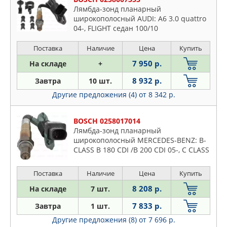
Лямбда-зонд планарный
широкополосный AUDI: A6 3.0 quattro
04-, FLIGHT седан 100/10
Поставка
Наличие
Цена
Купить
7 950 р.
На складе
+
8 932 р.
Завтра
10 шт.
Другие предложения (4)
от 8 342 р.
BOSCH 0258017014
Лямбда-зонд планарный
широкополосный MERCEDES-BENZ: B-
CLASS B 180 CDI /B 200 CDI 05-, C CLASS
C 320 CDI /C 320 CDI 4-matic 07-, C
CLASS T-Model C 320 CDI/C 3
Поставка
Наличие
Цена
Купить
8 208 р.
На складе
7 шт.
7 833 р.
Завтра
1 шт.
Другие предложения (8)
от 7 696 р.