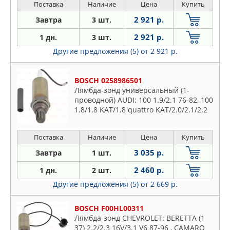
Поставка
Наличие
Цена
Купить
2 921 р.
Завтра
3 шт.
2 921 р.
1 дн.
3 шт.
Другие предложения (5)
от 2 921 р.
BOSCH 0258986501
Лямбда-зонд универсальный (1-
проводной) AUDI: 100 1.9/2.1 76-82, 100
1.8/1.8 KAT/1.8 quattro KAT/2.0/2.1/2.2
82-90, 100 Avant 1.9/2.1 77-83, 100
Avant 1.8/1.8 KAT/1.8 quat
Поставка
Наличие
Цена
Купить
3 035 р.
Завтра
1 шт.
2 460 р.
1 дн.
2 шт.
Другие предложения (5)
от 2 669 р.
BOSCH F00HL00311
Лямбда-зонд CHEVROLET: BERETTA (1
37) 2.2/2.3 16V/3.1 V6 87-96 , CAMARO