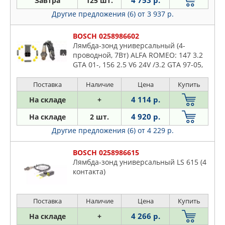
4 753 р.
Завтра
125 шт.
CHRYSLER
Citroen
Другие предложения (6)
от 3 937 р.
DAEWOO
Daewoo
DELPHI
Daihatsu
BOSCH 0258986602
DENSO
Лямбда-зонд универсальный (4-
Dodge
DOMINANT
проводной, 7Вт) ALFA ROMEO: 147 3.2
Fiat
GTA 01-, 156 2.5 V6 24V /3.2 GTA 97-05,
EPS
156 Sportwagon 2.5 V6 24V /3.2 GTA 00-
Ford
ERA
06, 159 1.9 JTS/2.2 JTS/3.2
Поставка
Наличие
Цена
Купить
Honda
EUROREPAR
4 114 р.
На складе
+
Hummer
FACET
Hyundai
4 920 р.
На складе
2 шт.
FAE
Infiniti
Другие предложения (6)
от 4 229 р.
FEBI
Isuzu
FENOX
BOSCH 0258986615
Iveco
Лямбда-зонд универсальный LS 615 (4
FIAT
Jaguar
контакта)
FORD
Jeep
GANZ
KIA
Поставка
Наличие
Цена
Купить
GM
Lancia
4 266 р.
На складе
+
HELLA
Land Rover