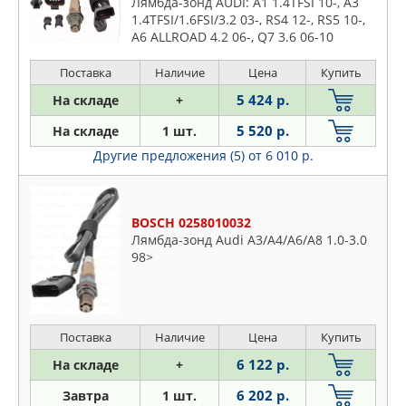
Лямбда-зонд AUDI: A1 1.4TFSI 10-, A3
UAZ
1.4TFSI/1.6FSI/3.2 03-, RS4 12-, RS5 10-,
A6 ALLROAD 4.2 06-, Q7 3.6 06-10
UTM
VAG
Поставка
Наличие
Цена
Купить
VERNET
5 424 р.
На складе
+
VIKA
5 520 р.
На складе
1 шт.
WEEN
Другие предложения (5)
от 6 010 р.
ZOMMER
ЛАДА
BOSCH 0258010032
Лямбда-зонд Audi A3/A4/A6/A8 1.0-3.0
98>
Поставка
Наличие
Цена
Купить
6 122 р.
На складе
+
6 202 р.
Завтра
1 шт.