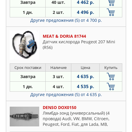
4 462 р.
Завтра
40 шт.
4 496 р.
1 дн.
2 шт.
Другие предложения (5)
от 4 700 р.
MEAT & DORIA 81744
Датчик кислорода Peugeot 207 Mini
(R56)
Срок поставки
Наличие
Цена
Купить
4 635 р.
Завтра
3 шт.
4 535 р.
1 дн.
4 шт.
Другие предложения (5)
от 4 635 р.
DENSO DOX0150
Лямбда-зонд (универсальный) (4
провода) Audi, VW, BMW, Citroen,
Peugeot, Ford, Fiat, для Lada, MB,
Nissan, Opel, Renault, Rover, Saab,