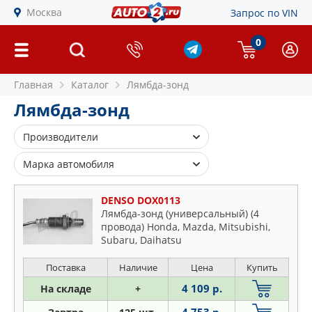
Москва
Запрос по VIN
0
Главная
Каталог
Лямбда-зонд
Лямбда-зонд
Производители
ACHR
Марка автомобиля
AMD
Alfa Romeo
ASAM S.A.
DENSO DOX0113
Audi
Лямбда-зонд (универсальный) (4
ASPARTS
провода) Honda, Mazda, Mitsubishi,
BMW
BENTLEY
Subaru, Daihatsu
Buick
BLUE PRINT
Cadillac
Поставка
Наличие
Цена
Купить
BMW
Chevrolet
4 109 р.
На складе
+
BOSCH
Chrysler