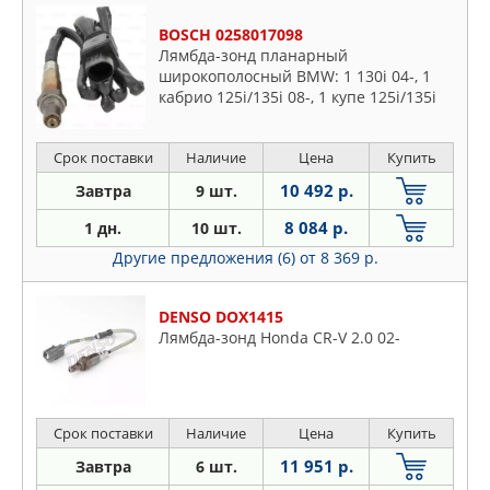
BOSCH 0258017098
Лямбда-зонд планарный
широкополосный BMW: 1 130i 04-, 1
кабрио 125i/135i 08-, 1 купе 125i/135i
07-, 3
2.5/325i/325xi/330i/330xi/335i/335xi 05-,
Срок поставки
Наличие
Цена
Купить
3 Touring 2.5
10 492 р.
Завтра
9 шт.
8 084 р.
1 дн.
10 шт.
Другие предложения (6)
от 8 369 р.
DENSO DOX1415
Лямбда-зонд Honda CR-V 2.0 02-
Срок поставки
Наличие
Цена
Купить
11 951 р.
Завтра
6 шт.