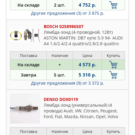
HONDA
4 752 р.
На складе
2 шт.
Lexus
HYUNDAI-KIA
Другие предложения (3)
от 3 875 р.
Lincoln
IVECO
Mazda
BOSCH 0258986507
JAGUAR
Mercedes
Лямбда-зонд (4-проводной, 12Вт)
JAPANPARTS
ASTON MARTIN: DB7 купе 5.9 94- AUDI:
Mitsubishi
A4 1.6/2.4/2.4 quattro/2.8/2.8 quattro
JP GROUP
Nissan
95-00, A4 1.6 00-04, A4 1.6 04-, A4 Avant
KAVO PARTS
1.6/2
Поставка
Наличие
Цена
Купить
Opel
KIA
Peugeot
4 573 р.
На складе
+
KORTEX
Plymouth
5 310 р.
Завтра
5 шт.
KRAFT
Pontiac
Другие предложения (9)
от 3 372 р.
KRAUF
Porsche
LAND ROVER
Proton
DENSO DOX0119
LEDO
Renault
Лямбда-зонд (универсальный) (4
LONGHO
провода) Audi, VW, Citroen, Peugeot,
Rover
Ford, Fiat, Mazda, Nissan, Opel, Volvo
LYNXAUTO
Saab
MAGTECHNIC
Seat
Поставка
Наличие
Цена
Купить
MANDO