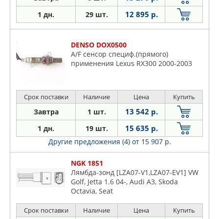
12 895 р.
1 дн.
29 шт.
DENSO DOX0500
A/F сенсор специф.(прямого)
применения Lexus RX300 2000-2003
Срок поставки
Наличие
Цена
Купить
13 542 р.
Завтра
1 шт.
15 635 р.
1 дн.
19 шт.
Другие предложения (4)
от 15 907 р.
NGK 1851
Лямбда-зонд [LZA07-V1,LZA07-EV1] VW
Golf, Jetta 1.6 04-, Audi A3, Skoda
Octavia, Seat
Срок поставки
Наличие
Цена
Купить