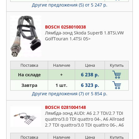
Другие предложения (5)
от 5 247 р.
BOSCH 0258010038
Лямбда-зонд Skoda SuperB 1.8TSi,VW
GolfTouran 1.4TSi 05>
Поставка
Наличие
Цена
Купить
6 238 р.
На складе
+
6 323 р.
Завтра
1 шт.
Другие предложения (7)
от 5 854 р.
BOSCH 0281004148
Лямбда-зонд AUDI: A6 2.7 TDI/2.7 TDI
quattro/3.0 TDI quattro 04-, A6 Allroad
2.7 TDI quattro/3.0 TDI quattro 06-, A6
Avant 2.7 TDI/2.7 TDI quattro/3.0 TDI q
Поставка
Наличие
Цена
Купить