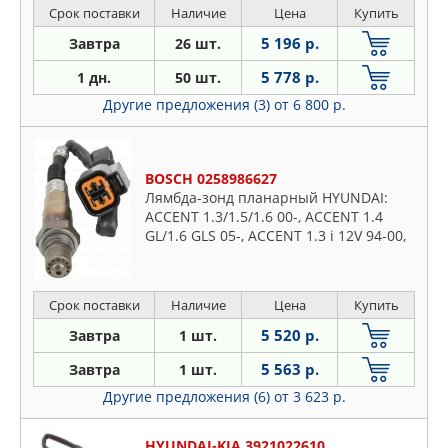
Volvo
Срок поставки
Наличие
Цена
Купить
5 196 р.
Завтра
26 шт.
5 778 р.
1 дн.
50 шт.
Другие предложения (3)
от 6 800 р.
BOSCH 0258986627
Лямбда-зонд планарный HYUNDAI:
ACCENT 1.3/1.5/1.6 00-, ACCENT 1.4
GL/1.6 GLS 05-, ACCENT 1.3 i 12V 94-00,
ACCENT седан 1.3/1.5/1.6 99-, ACCENT
седан 1.4 GL/1
Срок поставки
Наличие
Цена
Купить
5 520 р.
Завтра
1 шт.
5 563 р.
Завтра
1 шт.
Другие предложения (6)
от 3 623 р.
HYUNDAI-KIA 3921022610