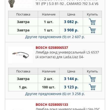
'81 (FP ) 5.0 81-92 , CAMARO ?92 3.4 V6
92-98 , CAPRICE '83 5.7 81-90 , CORSICA
(1 69
Поставка
Наличие
Цена
Купить
3 082 р.
Завтра
1 шт.
3 908 р.
Завтра
1 шт.
Другие предложения (9)
от 2 607 р.
BOSCH 0258006537
Лямбда-зонд универсальный LS 6537
(4 контакта) для Lada,Uaz 04-
Поставка
Наличие
Цена
Купить
3 144 р.
Завтра
2 шт.
3 123 р.
1 дн.
100 шт.
Другие предложения (6)
от 3 258 р.
BOSCH 0258005133
Лямбда-зонд универсальный LSH-25C