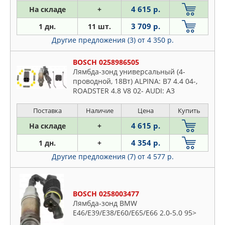
Skoda
4 615 р.
На складе
+
MARSHALL
Ssangyong
MASTERKIT
3 709 р.
1 дн.
11 шт.
Subaru
MASUMA
Другие предложения (3)
от 4 350 р.
Suzuki
MAZDA
Toyota
BOSCH 0258986505
MEAT & DORIA
Лямбда-зонд универсальный (4-
VW
MERCEDES
проводной, 18Вт) ALPINA: B7 4.4 04-,
Volvo
ROADSTER 4.8 V8 02- AUDI: A3
METACO
1.6/1.8/1.8 quattro/1.8 T/1.8 T quattro
MEYLE
96-03, A4 1.6/1.8/1.8 quattro/1.8
Поставка
Наличие
Цена
Купить
MITSUBISHI
4 615 р.
На складе
+
MOBILETRON
4 354 р.
1 дн.
+
NGK
Другие предложения (7)
от 4 577 р.
NISSAN
NSP
NTY
BOSCH 0258003477
OPEL
Лямбда-зонд BMW
E46/E39/E38/E60/E65/E66 2.0-5.0 95>
OSSCA