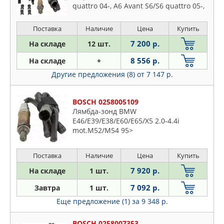
quattro 04-, A6 Avant S6/S6 quattro 05-,
A8 S8/S8 quattro 02-, Q7 3.6 FSI 06-
SKODA: SUPERB 1.4 TSI 08-
Поставка
Наличие
Цена
Купить
7 200 р.
На складе
12 шт.
8 556 р.
На складе
+
Другие предложения (8)
от 7 147 р.
BOSCH 0258005109
Лямбда-зонд BMW
E46/E39/E38/E60/E65/X5 2.0-4.4i
mot.M52/M54 95>
Поставка
Наличие
Цена
Купить
7 920 р.
На складе
1 шт.
7 092 р.
Завтра
1 шт.
Еще предложение (1)
за 9 348 р.
BOSCH 0258007353