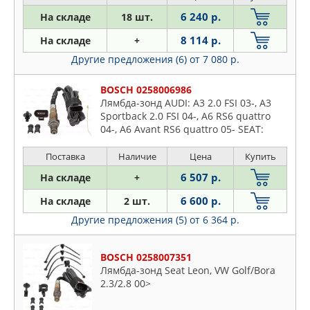
6 240 р.
На складе
18 шт.
8 114 р.
На складе
+
Другие предложения (6)
от 7 080 р.
BOSCH 0258006986
Лямбда-зонд AUDI: A3 2.0 FSI 03-, A3
Sportback 2.0 FSI 04-, A6 RS6 quattro
04-, A6 Avant RS6 quattro 05- SEAT:
ALTEA 2.0 FSI 04-, ALTEA XL 2.0 FSI 06-,
LEO
Поставка
Наличие
Цена
Купить
6 507 р.
На складе
+
6 600 р.
На складе
2 шт.
Другие предложения (5)
от 6 364 р.
BOSCH 0258007351
Лямбда-зонд Seat Leon, VW Golf/Bora
2.3/2.8 00>