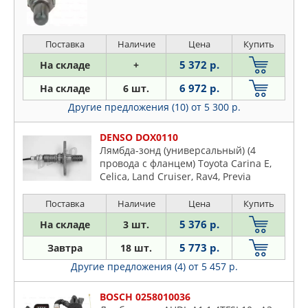
PATRON
PEUGEOT
PIERBURG
Поставка
Наличие
Цена
Купить
QUATTRO FRENI
5 372 р.
На складе
+
RENAULT
6 972 р.
На складе
6 шт.
RUEI
Другие предложения (10)
от 5 300 р.
SAT
SSANGYONG
DENSO DOX0110
Лямбда-зонд (универсальный) (4
STARTVOLT
провода с фланцем) Toyota Carina E,
STELLOX
Celica, Land Cruiser, Rav4, Previa
SUBARU
Поставка
Наличие
Цена
Купить
SUZUKI
5 376 р.
На складе
3 шт.
SWAG
TATSUMI
5 773 р.
Завтра
18 шт.
TOPRAN
Другие предложения (4)
от 5 457 р.
TOYOTA
BOSCH 0258010036
TRANSMASTER UNIVERSAL