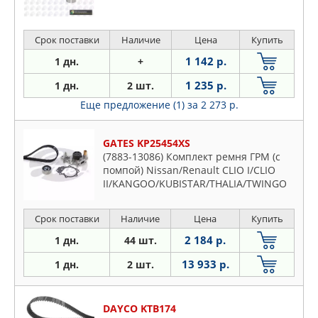
Срок поставки
Наличие
Цена
Купить
1 142 р.
1 дн.
+
1 235 р.
1 дн.
2 шт.
Еще предложение (1)
за 2 273 р.
GATES KP25454XS
(7883-13086) Комплект ремня ГРМ (с
помпой) Nissan/Renault CLIO I/CLIO
II/KANGOO/KUBISTAR/THALIA/TWINGO
05/1990->
Срок поставки
Наличие
Цена
Купить
2 184 р.
1 дн.
44 шт.
13 933 р.
1 дн.
2 шт.
DAYCO KTB174