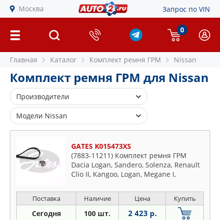
Москва
Запрос по VIN
0
Главная
Каталог
Комплект ремня ГРМ
Nissan
Комплект ремня ГРМ для Nissan
Производители
AIRTEX
Модели Nissan
BGA
Almera
BOSCH
GATES K015473XS
Bluebird
DAYCO
(7883-11211) Комплект ремня ГРМ
Cube
Dacia Logan, Sandero, Solenza, Renault
DOLZ
Interstar
Clio II, Kangoo, Logan, Megane I,
GATES
Sandero 1.4,1.6 (96-)
Juke
GRAF
Поставка
Наличие
Цена
Купить
Kubistar
HEPU
2 423 р.
Maxima
Сегодня
100 шт.