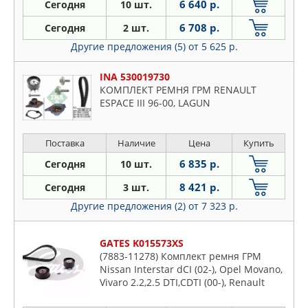
6 640 р.
Сегодня
10 шт.
6 708 р.
Сегодня
2 шт.
Другие предложения (5)
от 5 625 р.
INA 530019730
КОМПЛЕКТ РЕМНЯ ГРМ RENAULT
ESPACE III 96-00, LAGUN
Поставка
Наличие
Цена
Купить
6 835 р.
Сегодня
10 шт.
8 421 р.
Сегодня
3 шт.
Другие предложения (2)
от 7 323 р.
GATES K015573XS
(7883-11278) Комплект ремня ГРМ
Nissan Interstar dCI (02-), Opel Movano,
Vivaro 2.2,2.5 DTI,CDTI (00-), Renault
Espace III, IV 2.2 dCI (00-), Laguna II 2.2