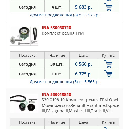
5 683 р.
Сегодня
4 шт.
Другие предложения (6)
от 5 575 р.
INA 530060710
Комплект ремня ГРМ
Поставка
Наличие
Цена
Купить
6 566 р.
Сегодня
30 шт.
6 775 р.
Сегодня
1 шт.
Другие предложения (5)
от 5 565 р.
INA 530019810
530 0198 10 Комплект ремня ГРМ Opel
Movano,Vivaro,Renault Avantime,Espace
III,IV,Laguna II,Master II,III,Trafic II,Vel
Satis 2.2,2.5 DTI,dCi,CDTI (07.00-) 531
0548 10 , 532 0313 20 , CT 1046
Поставка
Наличие
Цена
Купить