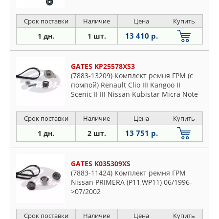
Срок поставки
Наличие
Цена
Купить
13 410 р.
1 дн.
1 шт.
GATES KP25578XS3
(7883-13209) Комплект ремня ГРМ (с
помпой) Renault Clio III Kangoo II
Scenic II III Nissan Kubistar Micra Note
Qashqai Tiida
Срок поставки
Наличие
Цена
Купить
13 751 р.
1 дн.
2 шт.
GATES K035309XS
(7883-11424) Комплект ремня ГРМ
Nissan PRIMERA (P11,WP11) 06/1996-
>07/2002
Срок поставки
Наличие
Цена
Купить