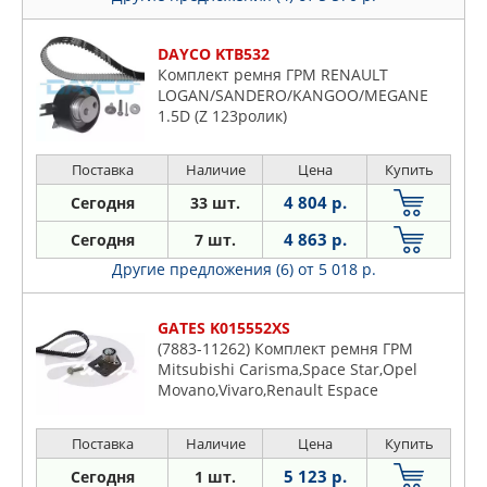
DAYCO KTB532
Комплект ремня ГРМ RENAULT
LOGAN/SANDERO/KANGOO/MEGANE
1.5D (Z 123ролик)
Поставка
Наличие
Цена
Купить
4 804 р.
Сегодня
33 шт.
4 863 р.
Сегодня
7 шт.
Другие предложения (6)
от 5 018 р.
GATES K015552XS
(7883-11262) Комплект ремня ГРМ
Mitsubishi Carisma,Space Star,Opel
Movano,Vivaro,Renault Espace
IV,Laguna II,Master II,Trafic II,Volvo S40
I,V40 1.9 DI,DI-D,DTI,dCi (09.99-)
Поставка
Наличие
Цена
Купить
5 123 р.
Сегодня
1 шт.