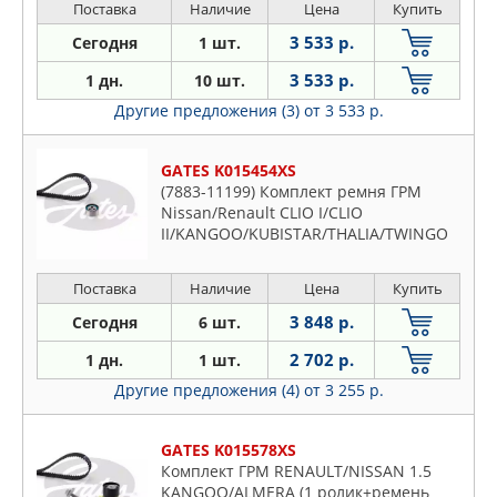
Поставка
Наличие
Цена
Купить
3 533 р.
Сегодня
1 шт.
3 533 р.
1 дн.
10 шт.
Другие предложения (3)
от 3 533 р.
GATES K015454XS
(7883-11199) Комплект ремня ГРМ
Nissan/Renault CLIO I/CLIO
II/KANGOO/KUBISTAR/THALIA/TWINGO
05/1990->
Поставка
Наличие
Цена
Купить
3 848 р.
Сегодня
6 шт.
2 702 р.
1 дн.
1 шт.
Другие предложения (4)
от 3 255 р.
GATES K015578XS
Комплект ГРМ RENAULT/NISSAN 1.5
KANGOO/ALMERA (1 ролик+ремень