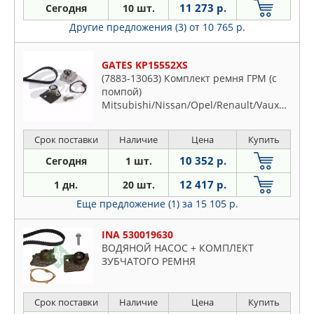
11 273 р.
Сегодня
10 шт.
Другие предложения (3)
от 10 765 р.
GATES KP15552XS
(7883-13063) Комплект ремня ГРМ (с
помпой)
Mitsubishi/Nissan/Opel/Renault/Vauxhall/Vo
CARISMA (DA )/ESPACE
IV/INTERSTAR/LAGUNA (B56 ,K56
Срок поставки
Наличие
Цена
Купить
)/LAGUNA II (BG0/1 /KG0/1 )/MASTER
II/MOVANO/MOVANO MK
10 352 р.
Сегодня
1 шт.
I/PRIMASTAR/S40 I/SPACE STAR
12 417 р.
1 дн.
(DG0)/TRAFIC II (EL,FL,JL)/V
20 шт.
Еще предложение (1)
за 15 105 р.
INA 530019630
ВОДЯНОЙ НАСОС + КОМПЛЕКТ
ЗУБЧАТОГО РЕМНЯ
Срок поставки
Наличие
Цена
Купить