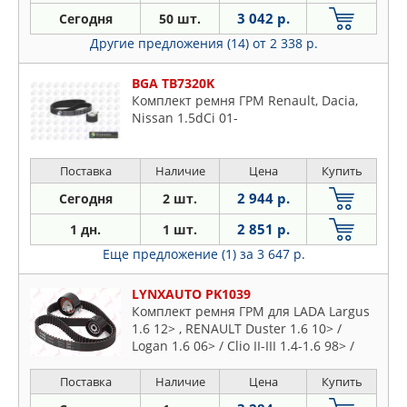
HUTCHINSON
Micra
3 042 р.
Сегодня
50 шт.
INA
Note
Другие предложения (14)
от 2 338 р.
LYNXAUTO
Nv200
METELLI
BGA TB7320K
Pathfinder
OPTIMAL
Комплект ремня ГРМ Renault, Dacia,
Primastar
Nissan 1.5dCi 01-
SASIC
Primaster
SKF
Primera
Поставка
Наличие
Цена
Купить
Qashqai
2 944 р.
Сегодня
2 шт.
Sunny
2 851 р.
1 дн.
1 шт.
Sylphy
Еще предложение (1)
за 3 647 р.
Tiida
Versa
LYNXAUTO PK1039
Комплект ремня ГРМ для LADA Largus
1.6 12> , RENAULT Duster 1.6 10> /
Logan 1.6 06> / Clio II-III 1.4-1.6 98> /
Kangoo 1.6 01> / Laguna I 1.6 97-01 /
Megane I-III 1.4-1.6 99> / Scenic I-II 1.4-
Поставка
Наличие
Цена
Купить
1.6 99>, NISSAN Kubistar 1.6 03> 16V