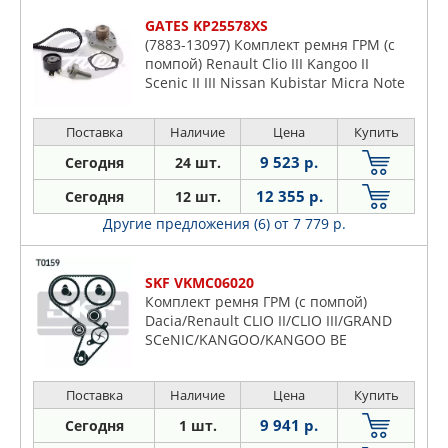
GATES KP25578XS
(7883-13097) Комплект ремня ГРМ (с
помпой) Renault Clio III Kangoo II
Scenic II III Nissan Kubistar Micra Note
Qashqai Tiida
Поставка
Наличие
Цена
Купить
9 523 р.
Сегодня
24 шт.
12 355 р.
Сегодня
12 шт.
Другие предложения (6)
от 7 779 р.
SKF VKMC06020
Комплект ремня ГРМ (с помпой)
Dacia/Renault CLIO II/CLIO III/GRAND
SCeNIC/KANGOO/KANGOO BE
BOP/LAGUNA II (BG0/1 /KG0/1
)/LOGAN/MEGANE I/MEGANE II/MEGANE
Поставка
Наличие
Цена
Купить
III/MODUS/SCeNIC I/SCeNIC
II/THALIA/TWINGO 08/1995->
9 941 р.
Сегодня
1 шт.