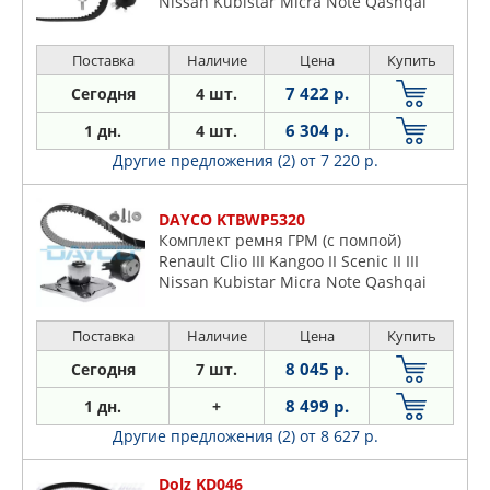
Nissan Kubistar Micra Note Qashqai
Tiida
Поставка
Наличие
Цена
Купить
7 422 р.
Сегодня
4 шт.
6 304 р.
1 дн.
4 шт.
Другие предложения (2)
от 7 220 р.
DAYCO KTBWP5320
Комплект ремня ГРМ (с помпой)
Renault Clio III Kangoo II Scenic II III
Nissan Kubistar Micra Note Qashqai
Tiida
Поставка
Наличие
Цена
Купить
8 045 р.
Сегодня
7 шт.
8 499 р.
1 дн.
+
Другие предложения (2)
от 8 627 р.
Dolz KD046