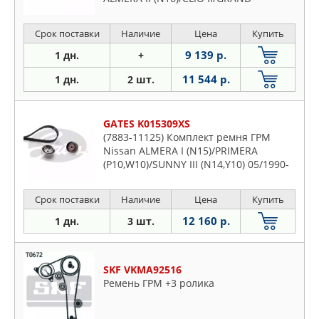
SCeNIC/JIMNY
(FJ)/KANGOO/KUBISTAR/MEGANE
Срок поставки
Наличие
Цена
Купить
II/MICRA III (K12)/SCeNIC II/THALIA
08/1997->
9 139 р.
1 дн.
+
11 544 р.
1 дн.
2 шт.
GATES K015309XS
(7883-11125) Комплект ремня ГРМ
Nissan ALMERA I (N15)/PRIMERA
(P10,W10)/SUNNY III (N14,Y10) 05/1990-
>07/2000
Срок поставки
Наличие
Цена
Купить
12 160 р.
1 дн.
3 шт.
SKF VKMA92516
Ремень ГРМ +3 ролика