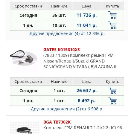
Срок поставки
Наличие
Цена
Купить
11 736 р.
Сегодня
36 шт.
11 041 р.
1 дн.
10 шт.
Другие предложения (4)
от 12 336 р.
GATES K015610XS
(7883-11309) Комплект ремня ГРМ
Nissan/Renault/Suzuki GRAND
SCNIC/GRAND VITARA (JB)/LAGUNA II
(BG0/1 /KG0/1 )/MEGANE II/PRIMERA
(P12,WP12)/SCNIC II 03/2001->
Срок поставки
Наличие
Цена
Купить
26 637 р.
Сегодня
1 шт.
6 492 р.
1 дн.
1 шт.
Другие предложения (2)
от 6 598 р.
BGA TB7302K
Комплект ГРМ RENAULT 1.2i/2.2 dCi 96-