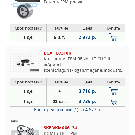
Ремень ГРМ ролик
Срок поставки
Наличие
Цена
Купить
2 973 р.
1 дн.
5 шт.
BGA TB7310K
К-кт ремня ГРМ RENAULT CLIO ii-
iii/grand
scenic/laguna/logan/megane/modus/scenici/t
98-
Срок поставки
Наличие
Цена
Купить
3 716 р.
1 дн.
+
3 736 р.
1 дн.
23 шт.
Еще предложение (1)
за 4 677 р.
SKF VKMA06134
КОМПЛЕКТ ГРМ