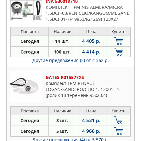
INA 530019710
КОМПЛЕКТ ГРМ NIS ALMERA/MICRA
1.5DCI -03/REN CLIO/KANGOO/MEGANE
1.5DCI 01- (F19853/F21269) 123X27
Поставка
Наличие
Цена
Купить
4 405 р.
Сегодня
14 шт.
4 414 р.
Сегодня
100 шт.
Другие предложения (5)
от 4 362 р.
GATES K015577XS
Комплект ГРМ RENAULT
LOGAN/SANDERO/CLIO 1.2 2001 =>
(ролик 1шт+ремень 95x23.4)
Поставка
Наличие
Цена
Купить
4 531 р.
Сегодня
3 шт.
4 966 р.
Сегодня
5 шт.
Другие предложения (4)
от 5 570 р.