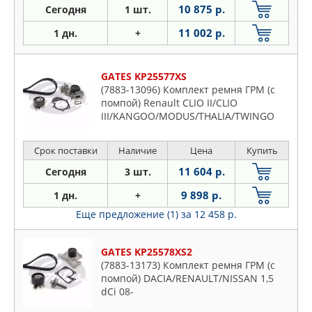
10 875 р.
Сегодня
1 шт.
11 002 р.
1 дн.
+
GATES KP25577XS
(7883-13096) Комплект ремня ГРМ (с
помпой) Renault CLIO II/CLIO
III/KANGOO/MODUS/THALIA/TWINGO
03/1993->
Срок поставки
Наличие
Цена
Купить
11 604 р.
Сегодня
3 шт.
9 898 р.
1 дн.
+
Еще предложение (1)
за 12 458 р.
GATES KP25578XS2
(7883-13173) Комплект ремня ГРМ (с
помпой) DACIA/RENAULT/NISSAN 1,5
dCi 08-