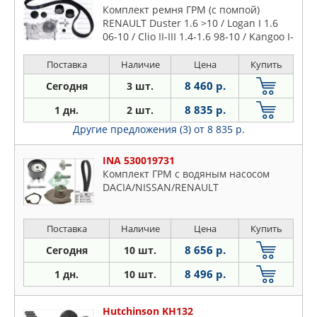
Комплект ремня ГРМ (с помпой)
RENAULT Duster 1.6 >10 / Logan I 1.6
06-10 / Clio II-III 1.4-1.6 98-10 / Kangoo I-
II 1.6 01-10 / Laguna I-II 1.6 97-05 /
Megane/Scenic I-III 1.4-1.6 99-10,
Поставка
Наличие
Цена
Купить
NISSAN Kubistar 1.6 03>
8 460 р.
Сегодня
3 шт.
8 835 р.
1 дн.
2 шт.
Другие предложения (3)
от 8 835 р.
INA 530019731
Комплект ГРМ с водяным насосом
DACIA/NISSAN/RENAULT
Поставка
Наличие
Цена
Купить
8 656 р.
Сегодня
10 шт.
8 496 р.
1 дн.
10 шт.
Hutchinson KH132