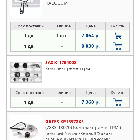
НАСОСОМ
Срок поставки
Наличие
Цена
Купить
7 064 р.
1 дн.
1 шт.
8 830 р.
1 дн.
+
SASIC 1754008
Комплект ремня грм
Срок поставки
Наличие
Цена
Купить
7 360 р.
1 дн.
+
GATES KP15578XS
(7883-13070) Комплект ремня ГРМ (с
помпой) Nissan/Renault/Suzuki
ALMERA II (N16)/CLIO II/GRAND