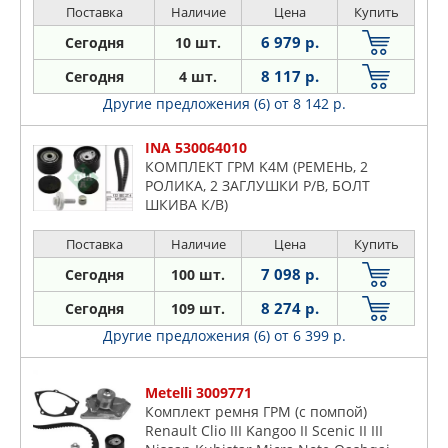
dCI (01-), Master II 2.2,2.5 dCI (00-),
Поставка
Наличие
Цена
Купить
Trafic II 2.2,2.5 dCI (01-), Vel Satis 2.2dCI
(02-)
6 979 р.
Сегодня
10 шт.
8 117 р.
Сегодня
4 шт.
Другие предложения (6)
от 8 142 р.
INA 530064010
КОМПЛЕКТ ГРМ K4M (РЕМЕНЬ, 2
РОЛИКА, 2 ЗАГЛУШКИ Р/В, БОЛТ
ШКИВА К/В)
Поставка
Наличие
Цена
Купить
7 098 р.
Сегодня
100 шт.
8 274 р.
Сегодня
109 шт.
Другие предложения (6)
от 6 399 р.
Metelli 3009771
Комплект ремня ГРМ (с помпой)
Renault Clio III Kangoo II Scenic II III