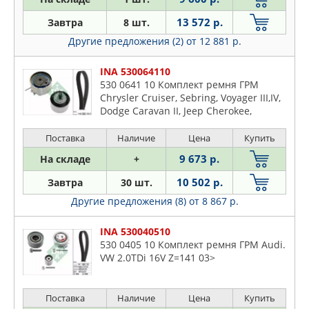
Journey
13 572 р.
Завтра
8 шт.
Neon
Другие предложения (2)
от 12 881 р.
Nitro
Stratus
INA 530064110
530 0641 10 Комплект ремня ГРМ
Chrysler Cruiser, Sebring, Voyager III,IV,
Dodge Caravan II, Jeep Cherokee,
Vrangler II 2.4 (95-)
Поставка
Наличие
Цена
Купить
9 673 р.
На складе
+
10 502 р.
Завтра
30 шт.
Другие предложения (8)
от 8 867 р.
INA 530040510
530 0405 10 Комплект ремня ГРМ Audi.
VW 2.0TDi 16V Z=141 03>
Поставка
Наличие
Цена
Купить