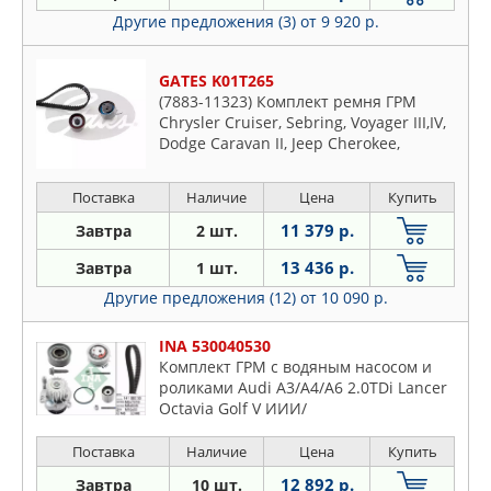
Другие предложения (3)
от 9 920 р.
GATES K01T265
(7883-11323) Комплект ремня ГРМ
Chrysler Cruiser, Sebring, Voyager III,IV,
Dodge Caravan II, Jeep Cherokee,
Vrangler II 2.4 (95-)
Поставка
Наличие
Цена
Купить
11 379 р.
Завтра
2 шт.
13 436 р.
Завтра
1 шт.
Другие предложения (12)
от 10 090 р.
INA 530040530
Комплект ГРМ с водяным насосом и
роликами Audi A3/A4/A6 2.0TDi Lancer
Octavia Golf V ИИИ/
Поставка
Наличие
Цена
Купить
12 892 р.
Завтра
10 шт.