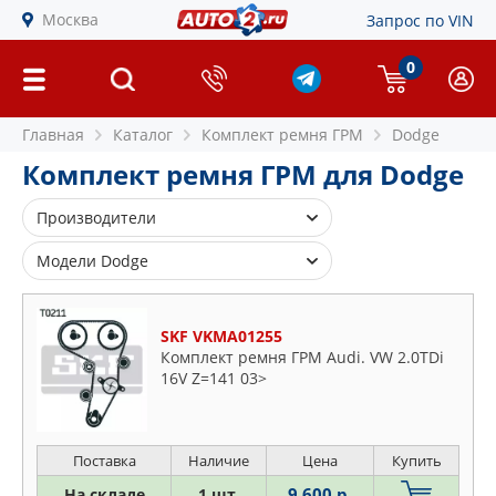
Москва
Запрос по VIN
0
Главная
Каталог
Комплект ремня ГРМ
Dodge
Комплект ремня ГРМ для Dodge
Производители
BOSCH
Модели Dodge
DAYCO
Atos
GATES
Attitude
SKF VKMA01255
HEPU
Комплект ремня ГРМ Audi. VW 2.0TDi
Avenger
16V Z=141 03>
INA
Caliber
LYNXAUTO
Caravan
METELLI
Dart
Поставка
Наличие
Цена
Купить
SKF
I
9 600 р.
На складе
1 шт.