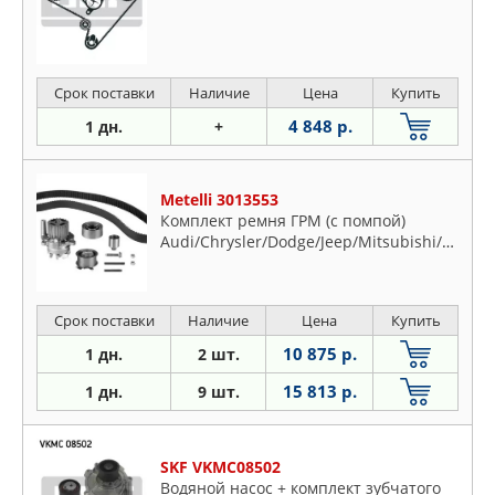
Срок поставки
Наличие
Цена
Купить
4 848 р.
1 дн.
+
Metelli 3013553
Комплект ремня ГРМ (с помпой)
Audi/Chrysler/Dodge/Jeep/Mitsubishi/Seat/Skoda/Volkswagen
Срок поставки
Наличие
Цена
Купить
10 875 р.
1 дн.
2 шт.
15 813 р.
1 дн.
9 шт.
SKF VKMC08502
Водяной насос + комплект зубчатого