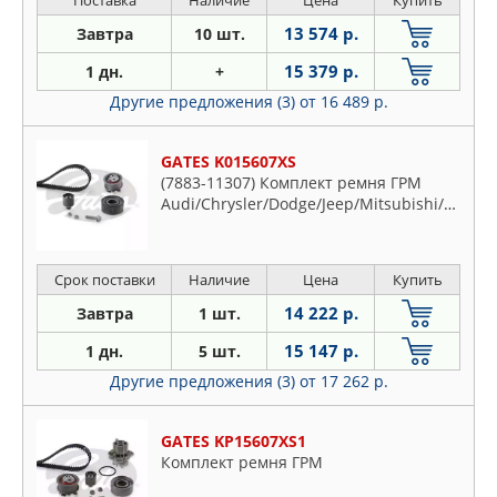
13 574 р.
Завтра
10 шт.
15 379 р.
1 дн.
+
Другие предложения (3)
от 16 489 р.
GATES K015607XS
(7883-11307) Комплект ремня ГРМ
Audi/Chrysler/Dodge/Jeep/Mitsubishi/Seat/Skoda/Volkswagen
Срок поставки
Наличие
Цена
Купить
14 222 р.
Завтра
1 шт.
15 147 р.
1 дн.
5 шт.
Другие предложения (3)
от 17 262 р.
GATES KP15607XS1
Комплект ремня ГРМ