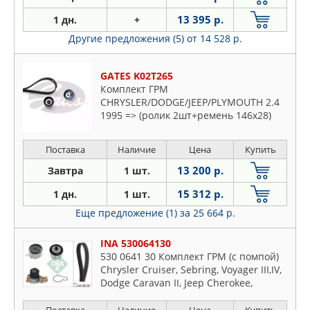
13 395 р.
1 дн.
+
Другие предложения (5)
от 14 528 р.
GATES K02T265
Комплект ГРМ
CHRYSLER/DODGE/JEEP/PLYMOUTH 2.4
1995 => (ролик 2шт+ремень 146x28)
Поставка
Наличие
Цена
Купить
13 200 р.
Завтра
1 шт.
15 312 р.
1 дн.
1 шт.
Еще предложение (1)
за 25 664 р.
INA 530064130
530 0641 30 Комплект ГРМ (с помпой)
Chrysler Cruiser, Sebring, Voyager III,IV,
Dodge Caravan II, Jeep Cherokee,
Vrangler II 2.4 (95-)
Поставка
Наличие
Цена
Купить