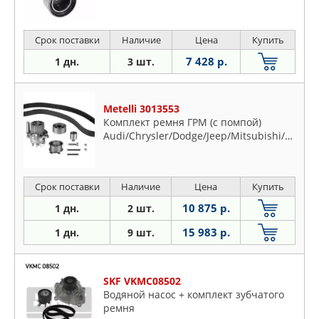
Срок поставки
Наличие
Цена
Купить
7 428 р.
1 дн.
3 шт.
Metelli 3013553
Комплект ремня ГРМ (с помпой)
Audi/Chrysler/Dodge/Jeep/Mitsubishi/Seat/Skoda/Volkswagen
Срок поставки
Наличие
Цена
Купить
10 875 р.
1 дн.
2 шт.
15 983 р.
1 дн.
9 шт.
SKF VKMC08502
Водяной насос + комплект зубчатого
ремня