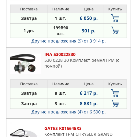
(169)/PUNTO (188)/PUNTO / GRANDE
Поставка
Наличие
Цена
Купить
PUNTO (199)/PUNTO
EVO/SIENA/STRADA (178E)/YPSILON
6 050 р.
Завтра
1 шт.
(843) 04/1996->
199B90
1 дн.
301 р.
шт.
Другие предложения (9)
от 3 914 р.
INA 530022830
530 0228 30 Комплект ремня ГРМ (с
помпой)
Поставка
Наличие
Цена
Купить
6 217 р.
Завтра
8 шт.
8 881 р.
Завтра
3 шт.
Другие предложения (4)
от 6 590 р.
GATES K015645XS
Комплект ГРМ CHRYSLER GRAND