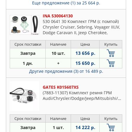
Еще предложение (1)
за 25 664 р.
INA 530064130
530 0641 30 Комплект ГРМ (с помпой)
Chrysler Cruiser, Sebring, Voyager III,IV,
Dodge Caravan II, Jeep Cherokee,
Vrangler II 2.4 (95-)
Срок поставки
Наличие
Цена
Купить
13 656 р.
Завтра
10 шт.
15 650 р.
1 дн.
+
Другие предложения (3)
от 16 489 р.
GATES K015607XS
(7883-11307) Комплект ремня ГРМ
Audi/Chrysler/Dodge/Jeep/Mitsubishi/Seat/Skoda/Volkswagen
Срок поставки
Наличие
Цена
Купить
14 222 р.
Завтра
1 шт.