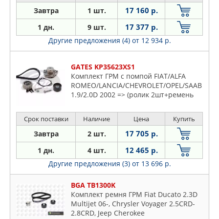
17 160 р.
Завтра
1 шт.
17 377 р.
1 дн.
9 шт.
Другие предложения (4)
от 12 934 р.
GATES KP35623XS1
Комплект ГРМ с помпой FIAT/ALFA
ROMEO/LANCIA/CHEVROLET/OPEL/SAAB
1.9/2.0D 2002 => (ролик 2шт+ремень
Срок поставки
Наличие
Цена
Купить
17 705 р.
Завтра
2 шт.
12 465 р.
1 дн.
4 шт.
Другие предложения (3)
от 13 696 р.
BGA TB1300K
Комплект ремня ГРМ Fiat Ducato 2.3D
Multijet 06-, Chrysler Voyager 2.5CRD-
2.8CRD, Jeep Cherokee