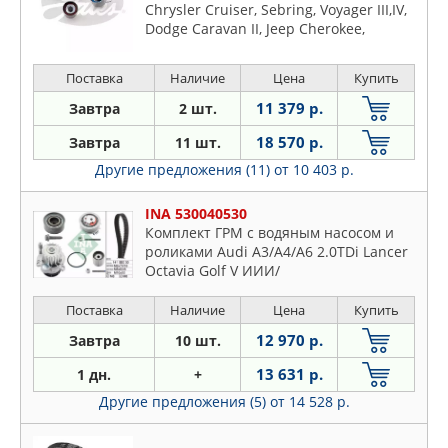
Chrysler Cruiser, Sebring, Voyager III,IV,
Dodge Caravan II, Jeep Cherokee,
Vrangler II 2.4 (95-)
Поставка
Наличие
Цена
Купить
11 379 р.
Завтра
2 шт.
18 570 р.
Завтра
11 шт.
Другие предложения (11)
от 10 403 р.
INA 530040530
Комплект ГРМ с водяным насосом и
роликами Audi A3/A4/A6 2.0TDi Lancer
Octavia Golf V ИИИ/
Поставка
Наличие
Цена
Купить
12 970 р.
Завтра
10 шт.
13 631 р.
1 дн.
+
Другие предложения (5)
от 14 528 р.