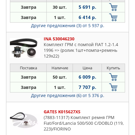
5 691 р.
Завтра
30 шт.
6 414 р.
Завтра
1 шт.
Другие предложения (3)
от 5 937 р.
INA 530046230
Комплект ГРМ с помпой FIAT 1.2-1.4
1996 => (ролик 1шт+помпа+ремень
129x22)
Поставка
Наличие
Цена
Купить
6 009 р.
Завтра
50 шт.
7 707 р.
Завтра
1 шт.
Другие предложения (6)
от 5 376 р.
GATES K015627XS
(7883-11317) Комплект ремня ГРМ
Fiat/Ford/Lancia 500/500 C/DOBLO (119,
223)/FIORINO
QUBO/IDEA/KA/LINEA/MUSA/PALIO/PANDA