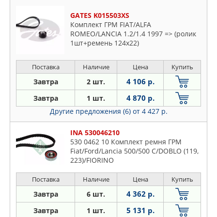
GATES K015503XS
Комплект ГРМ FIAT/ALFA
ROMEO/LANCIA 1.2/1.4 1997 => (ролик
1шт+ремень 124x22)
Поставка
Наличие
Цена
Купить
4 106 р.
Завтра
2 шт.
4 870 р.
Завтра
1 шт.
Другие предложения (6)
от 4 427 р.
INA 530046210
530 0462 10 Комплект ремня ГРМ
Fiat/Ford/Lancia 500/500 C/DOBLO (119,
223)/FIORINO
QUBO/IDEA/KA/LINEA/MUSA/PALIO/PANDA
(169)/PUNTO (188)/PUNTO / GRANDE
Поставка
Наличие
Цена
Купить
PUNTO (199)/PUNTO
4 362 р.
Завтра
6 шт.
EVO/SIENA/STRADA (178E)/YPSILON
(843) 04/1996->
5 131 р.
Завтра
1 шт.