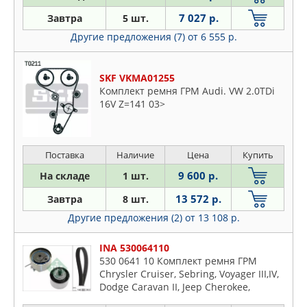
METELLI
Saratoga
7 027 р.
Завтра
5 шт.
SKF
Sebring
Другие предложения (7)
от 6 555 р.
Stratus
Voyager
SKF VKMA01255
Ypsilon
Комплект ремня ГРМ Audi. VW 2.0TDi
16V Z=141 03>
Поставка
Наличие
Цена
Купить
9 600 р.
На складе
1 шт.
13 572 р.
Завтра
8 шт.
Другие предложения (2)
от 13 108 р.
INA 530064110
530 0641 10 Комплект ремня ГРМ
Chrysler Cruiser, Sebring, Voyager III,IV,
Dodge Caravan II, Jeep Cherokee,
Vrangler II 2.4 (95-)