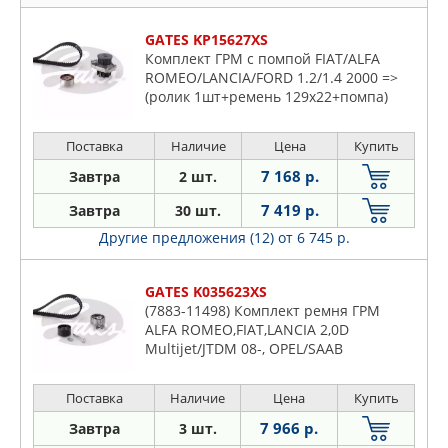
GATES KP15627XS
Комплект ГРМ с помпой FIAT/ALFA
ROMEO/LANCIA/FORD 1.2/1.4 2000 =>
(ролик 1шт+ремень 129x22+помпа)
Поставка
Наличие
Цена
Купить
7 168 р.
Завтра
2 шт.
7 419 р.
Завтра
30 шт.
Другие предложения (12)
от 6 745 р.
GATES K035623XS
(7883-11498) Комплект ремня ГРМ
ALFA ROMEO,FIAT,LANCIA 2,0D
Multijet/JTDM 08-, OPEL/SAAB
2,0CDTi/TiD 08-
Поставка
Наличие
Цена
Купить
7 966 р.
Завтра
3 шт.