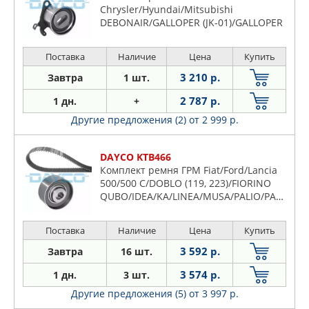
Chrysler/Hyundai/Mitsubishi
DEBONAIR/GALLOPER (JK-01)/GALLOPER
I/GALLOPER II/L 200 (K 4T)/LE
BARON/PAJERO I (L04 G,L14 G)/PAJERO II
Поставка
Наличие
Цена
Купить
(V2 W,V4 W)/SARATOGA/SIGMA
(F07W)/SIGMA (F16A)/SONATA II (Y-
3 210 р.
Завтра
1 шт.
2)/SONATA III (Y-3)/VOYAGER I (ES)/VOY
2 787 р.
1 дн.
+
Другие предложения (2)
от 2 999 р.
DAYCO KTB466
Комплект ремня ГРМ Fiat/Ford/Lancia
500/500 C/DOBLO (119, 223)/FIORINO
QUBO/IDEA/KA/LINEA/MUSA/PALIO/PANDA
(169)/PUNTO (188)/PUNTO / GRANDE
PUNTO (199)/PUNTO
Поставка
Наличие
Цена
Купить
EVO/SIENA/STRADA (178E)/YPSILON
(843) 04/1996->
3 592 р.
Завтра
16 шт.
3 574 р.
1 дн.
3 шт.
Другие предложения (5)
от 3 997 р.