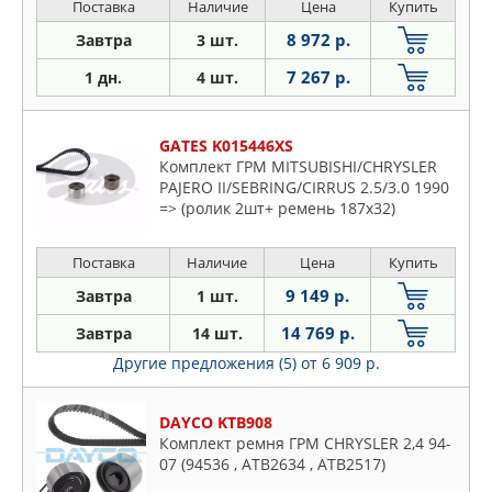
Поставка
Наличие
Цена
Купить
8 972 р.
Завтра
3 шт.
7 267 р.
1 дн.
4 шт.
GATES K015446XS
Комплект ГРМ MITSUBISHI/CHRYSLER
PAJERO II/SEBRING/CIRRUS 2.5/3.0 1990
=> (ролик 2шт+ ремень 187x32)
Поставка
Наличие
Цена
Купить
9 149 р.
Завтра
1 шт.
14 769 р.
Завтра
14 шт.
Другие предложения (5)
от 6 909 р.
DAYCO KTB908
Комплект ремня ГРМ CHRYSLER 2,4 94-
07 (94536 , ATB2634 , ATB2517)