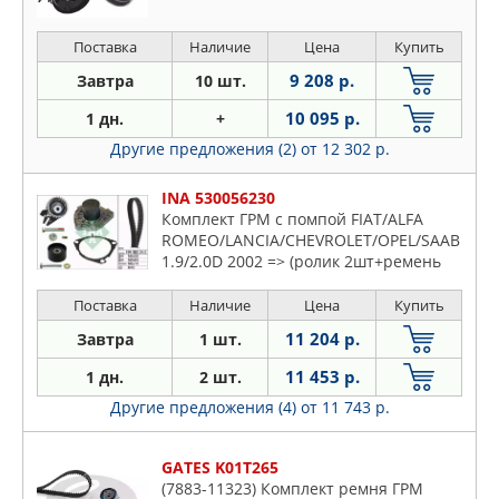
Поставка
Наличие
Цена
Купить
9 208 р.
Завтра
10 шт.
10 095 р.
1 дн.
+
Другие предложения (2)
от 12 302 р.
INA 530056230
Комплект ГРМ с помпой FIAT/ALFA
ROMEO/LANCIA/CHEVROLET/OPEL/SAAB
1.9/2.0D 2002 => (ролик 2шт+ремень
Поставка
Наличие
Цена
Купить
11 204 р.
Завтра
1 шт.
11 453 р.
1 дн.
2 шт.
Другие предложения (4)
от 11 743 р.
GATES K01T265
(7883-11323) Комплект ремня ГРМ