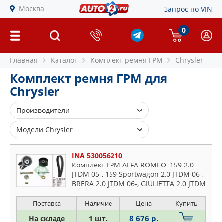
Москва
Запрос по VIN
0
Главная
Каталог
Комплект ремня ГРМ
Chrysler
Комплект ремня ГРМ для
Chrysler
Производители
BGA
Модели Chrysler
BOSCH
Cirrus
DAYCO
INA 530056210
Delta
Комплект ГРМ ALFA ROMEO: 159 2.0
GATES
JTDM 05-, 159 Sportwagon 2.0 JTDM 06-,
Grand
HEPU
BRERA 2.0 JTDM 06-, GIULIETTA 2.0 JTDM
Le
10-, SPIDER 2.0 JTDM 06- FIAT: BRAVO II
INA
Neon
2.0 D
Поставка
Наличие
Цена
Купить
LYNXAUTO
Pt
8 676 р.
На складе
1 шт.