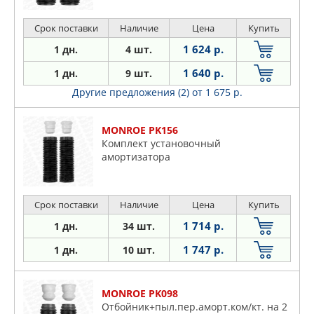
SKODA Fabia,Roomster,Roomster
Praktik,Roomster Scout, VW Fox,Polo,Polo
Срок поставки
Наличие
Цена
Купить
Classic
1 624 р.
1 дн.
4 шт.
1 640 р.
1 дн.
9 шт.
Другие предложения (2)
от 1 675 р.
MONROE PK156
Комплект установочный
амортизатора
Срок поставки
Наличие
Цена
Купить
1 714 р.
1 дн.
34 шт.
1 747 р.
1 дн.
10 шт.
MONROE PK098
Отбойник+пыл.пер.аморт.ком/кт. на 2