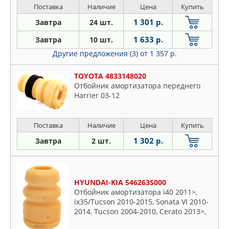
VOLKSWAGEN BORA Kombi (1J6), BORA
Поставка
Наличие
Цена
Купить
(1J2), GOLF IV Variant (1J5), GOLF IV (1J1),
1 301 р.
Завтра
24 шт.
NEW BEETLE Cabriolet (1Y7), NEW
BEETLE (9C1, 1C1
1 633 р.
Завтра
10 шт.
Другие предложения (3)
от 1 357 р.
TOYOTA 4833148020
Отбойник амортизатора переднего
Harrier 03-12
Поставка
Наличие
Цена
Купить
1 302 р.
Завтра
2 шт.
HYUNDAI-KIA 546263S000
Отбойник амортизатора i40 2011>,
ix35/Tucson 2010-2015, Sonata VI 2010-
2014, Tucson 2004-2010, Cerato 2013>,
Optima III 2010-2015