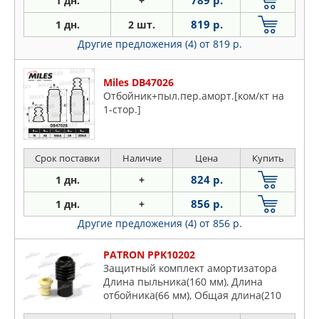
789 р.
1 дн.
+
819 р.
1 дн.
2 шт.
Другие предложения (4)
от 819 р.
Miles DB47026
Отбойник+пыл.пер.аморт.[ком/кт на
1-стор.]
Срок поставки
Наличие
Цена
Купить
824 р.
1 дн.
+
856 р.
1 дн.
+
Другие предложения (4)
от 856 р.
PATRON PPK10202
Защитный комплект амортизатора
Длина пыльника(160 мм), Длина
отбойника(66 мм), Общая длина(210
мм),