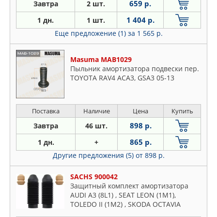
659 р.
Завтра
2 шт.
1 404 р.
1 дн.
1 шт.
Еще предложение (1)
за 1 565 р.
Masuma MAB1029
Пыльник амортизатора подвески пер.
TOYOTA RAV4 ACA3, GSA3 05-13
Поставка
Наличие
Цена
Купить
898 р.
Завтра
46 шт.
865 р.
1 дн.
+
Другие предложения (5)
от 898 р.
SACHS 900042
Защитный комплект амортизатора
AUDI A3 (8L1) , SEAT LEON (1M1),
TOLEDO II (1M2) , SKODA OCTAVIA
Combi (1U5), OCTAVIA (1U2) ,