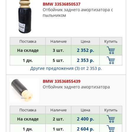
BMW 33536850537
TRIALLI
Отбойник заднего амортизатора с
VAG
пыльником
VIKA
VOLVO
VTR
Поставка
Наличие
Цена
Купить
ZEKKERT
2 352 р.
На складе
3 шт.
ZIKMAR
2 353 р.
1 дн.
5 шт.
Другие предложения (3)
от 2 353 р.
BMW 33536855439
Отбойник заднего амортизатора
Поставка
Наличие
Цена
Купить
2 400 р.
На складе
2 шт.
2 604 р.
1 дн.
1 шт.