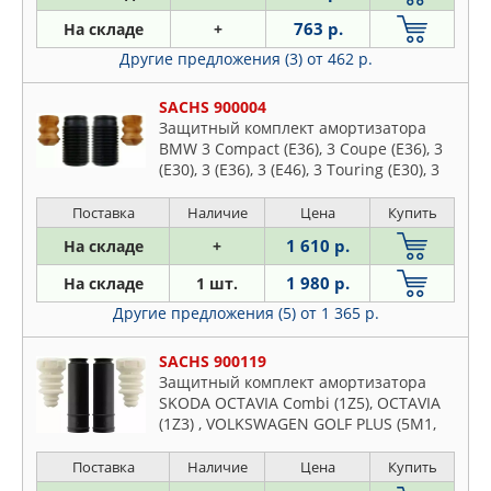
BLUE PRINT
Daewoo
763 р.
На складе
+
BMW
Daihatsu
Другие предложения (3)
от 462 р.
BOGE
Dodge
BSG
Fiat
SACHS 900004
DENCKERMAN
Защитный комплект амортизатора
Ford
DOMINANT
BMW 3 Compact (E36), 3 Coupe (E36), 3
Honda
(E30), 3 (E36), 3 (E46), 3 Touring (E30), 3
ERT
Touring (E36), 3 Touring (E46), 5 (E28), 5
Hyundai
FEBEST
(E34), 5 Touring (E34), 7 (E23), 7 (E32), 7
Поставка
Наличие
Цена
Купить
Jeep
(E38)
FEBI
1 610 р.
На складе
+
KIA
FENOX
Lancia
1 980 р.
На складе
1 шт.
FIESTROCO
Lexus
Другие предложения (5)
от 1 365 р.
FORD
Mazda
GANZ
SACHS 900119
Mercedes
Защитный комплект амортизатора
GM
Mitsubishi
SKODA OCTAVIA Combi (1Z5), OCTAVIA
GP
(1Z3) , VOLKSWAGEN GOLF PLUS (5M1,
Nissan
GSP
521), GOLF V Variant (1K5), GOLF V (1K1),
Opel
GOLF VI Variant (AJ5), GOLF VI (5K1),
Поставка
Наличие
Цена
Купить
HOLA
JETTA III (1K2), TOURAN (1T1, 1T2)
Peugeot