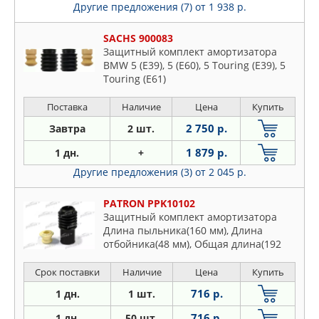
Другие предложения (7)
от 1 938 р.
SACHS 900083
Защитный комплект амортизатора
BMW 5 (E39), 5 (E60), 5 Touring (E39), 5
Touring (E61)
Поставка
Наличие
Цена
Купить
2 750 р.
Завтра
2 шт.
1 879 р.
1 дн.
+
Другие предложения (3)
от 2 045 р.
PATRON PPK10102
Защитный комплект амортизатора
Длина пыльника(160 мм), Длина
отбойника(48 мм), Общая длина(192
мм), Диаметр отверстия отбойника(12
мм), Диаметр штока амортизатора (13
Срок поставки
Наличие
Цена
Купить
мм)
716 р.
1 дн.
1 шт.
716 р.
1 дн.
50 шт.