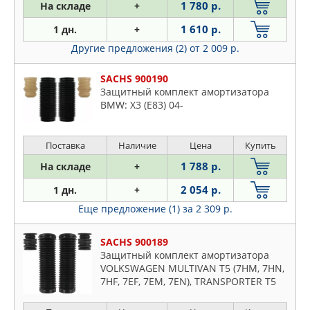
1 780 р.
На складе
+
HONDA
Plymouth
HYUNDAI-KIA
1 610 р.
1 дн.
+
Proton
JIKIU
Другие предложения (2)
от 2 009 р.
Renault
JP GROUP
Rover
SACHS 900190
KIA
Saab
Защитный комплект амортизатора
KORTEX
BMW: X3 (E83) 04-
Seat
KYB
Skoda
LAND ROVER
Поставка
Наличие
Цена
Купить
Subaru
LEX
Suzuki
1 788 р.
На складе
+
LYNXAUTO
Toyota
2 054 р.
1 дн.
+
MALO
VW
Еще предложение (1)
за 2 309 р.
MAPCO
Volvo
MASUMA
SACHS 900189
MAZDA
Защитный комплект амортизатора
VOLKSWAGEN MULTIVAN T5 (7HM, 7HN,
MERCEDES
7HF, 7EF, 7EM, 7EN), TRANSPORTER T5
METACO
Bus (7HB, 7HJ, 7EB, 7EJ, 7EF),
METALCAUCHO
TRANSPORTER T5 Kasten (7HA, 7HH,