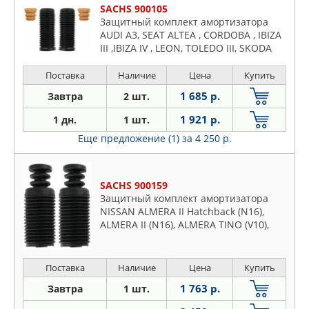
SACHS 900105
Защитный комплект амортизатора
AUDI A3, SEAT ALTEA , CORDOBA , IBIZA
III ,IBIZA IV , LEON, TOLEDO III, SKODA
FABIA, ROOMSTER, SUPERB , VW EOS,
GOLF V, GOLF VI , JETTA III, JETTA IV,
Поставка
Наличие
Цена
Купить
PASSAT
1 685 р.
Завтра
2 шт.
1 921 р.
1 дн.
1 шт.
Еще предложение (1)
за 4 250 р.
SACHS 900159
Защитный комплект амортизатора
NISSAN ALMERA II Hatchback (N16),
ALMERA II (N16), ALMERA TINO (V10),
PRIMERA Hatchback (P12), PRIMERA
(P12), PRIMERA Traveller (WP12)
Поставка
Наличие
Цена
Купить
1 763 р.
Завтра
1 шт.