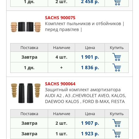
2 458 р.
1 дн.
2 шт.
SACHS 900075
Комплект пыльников и отбойников |
перед прав/лев |
Поставка
Наличие
Цена
Купить
1 901 р.
Завтра
4 шт.
1 836 р.
1 дн.
+
SACHS 900064
Защитный комплект амортизатора
AUDI A2 , A3 ,CHEVROLET AVEO, KALOS,
DAEWOO KALOS , FORD B-MAX, FIESTA
V, FIESTA VI, FUSION , MAZDA 2 ,3, 5 ,
SEAT LEON , TOLEDO II , SKODA
Поставка
Наличие
Цена
Купить
OCTAVIA, VW BORA , GOLF IV, GOLF V,
1 907 р.
Завтра
2 шт.
GOLF VI, JETTA III, JETTA IV
1 923 р.
Завтра
1 шт.