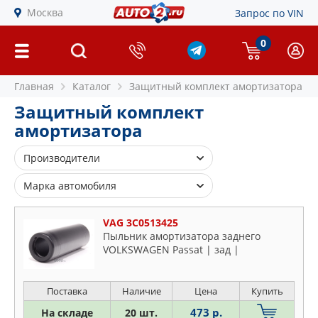
Москва
Запрос по VIN
0
Главная
Каталог
Защитный комплект амортизатора
Защитный комплект
амортизатора
Производители
AMIWA
Марка автомобиля
ASAM S.A.
Alfa Romeo
ASP
VAG 3C0513425
Audi
Пыльник амортизатора заднего
ASPARTS
VOLKSWAGEN Passat | зад |
BMW
AUTOFREN S
Chevrolet
AVANTECH
Chrysler
Поставка
Наличие
Цена
Купить
BILSTEIN
Citroen
473 р.
На складе
20 шт.