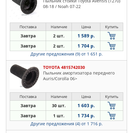
Пыльник стойки Toyota Avensis (T270)
08-18 / Noah 07-22
Поставка
Наличие
Цена
Купить
1 589 р.
Завтра
2 шт.
1 704 р.
Завтра
2 шт.
Другие предложения (9)
от 1 651 р.
TOYOTA 4815742030
Пыльник амортизатора переднего
Auris/Corolla 06>
Поставка
Наличие
Цена
Купить
1 603 р.
Завтра
30 шт.
1 734 р.
Завтра
1 шт.
Другие предложения (4)
от 1 716 р.