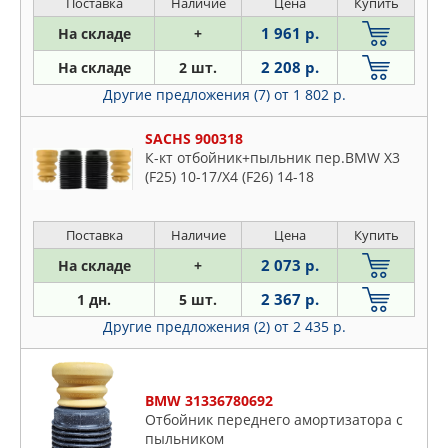
Поставка
Наличие
Цена
Купить
7EA, 7EH)
MEYLE
1 961 р.
На складе
+
MILES
2 208 р.
На складе
2 шт.
MITSUBISHI
Другие предложения (7)
от 1 802 р.
MONROE
NAKAYAMA
SACHS 900318
К-кт отбойник+пыльник пер.BMW X3
NISSAN
(F25) 10-17/X4 (F26) 14-18
NTY
OPEL
Поставка
Наличие
Цена
Купить
OPTIMAL
2 073 р.
На складе
+
OSSCA
PATRON
2 367 р.
1 дн.
5 шт.
PERFECT
Другие предложения (2)
от 2 435 р.
PEUGEOT
QUATTRO FRENI
BMW 31336780692
RBI
Отбойник переднего амортизатора с
RENAULT
пыльником