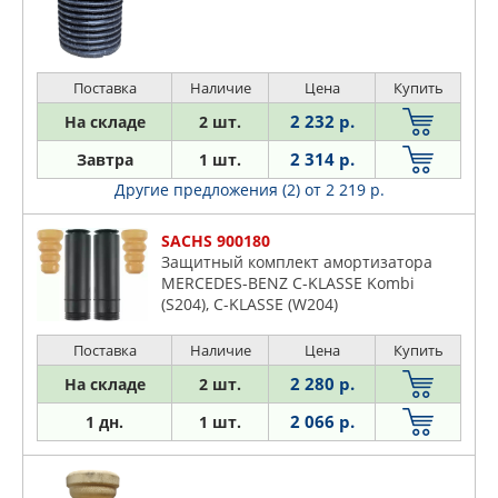
ROSTECO
RUEI
RUVILLE
Поставка
Наличие
Цена
Купить
SACHS
2 232 р.
На складе
2 шт.
SASIC
SAT
2 314 р.
Завтра
1 шт.
SKF
Другие предложения (2)
от 2 219 р.
STELLOX
SACHS 900180
SUBARU
Защитный комплект амортизатора
SUFIX
MERCEDES-BENZ C-KLASSE Kombi
(S204), C-KLASSE (W204)
SUZUKI
SWAG
Поставка
Наличие
Цена
Купить
TATSUMI
2 280 р.
На складе
2 шт.
TENACITY
2 066 р.
1 дн.
1 шт.
TORK
TORR
TOYOTA