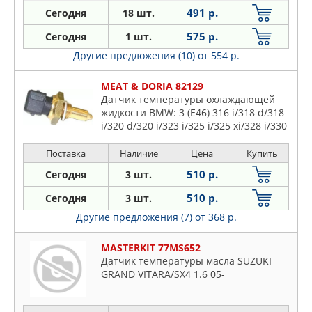
491 р.
Сегодня
18 шт.
575 р.
Сегодня
1 шт.
Другие предложения (10)
от 554 р.
MEAT & DORIA 82129
Датчик температуры охлаждающей
жидкости BMW: 3 (E46) 316 i/318 d/318
i/320 d/320 i/323 i/325 i/325 xi/328 i/330
d/330 i/330 xd/330 xi 98-05, 3 Compact
(E36) 316 i 94-00, 3 Compact (E46)
Поставка
Наличие
Цена
Купить
510 р.
Сегодня
3 шт.
510 р.
Сегодня
3 шт.
Другие предложения (7)
от 368 р.
MASTERKIT 77MS652
Датчик температуры масла SUZUKI
GRAND VITARA/SX4 1.6 05-