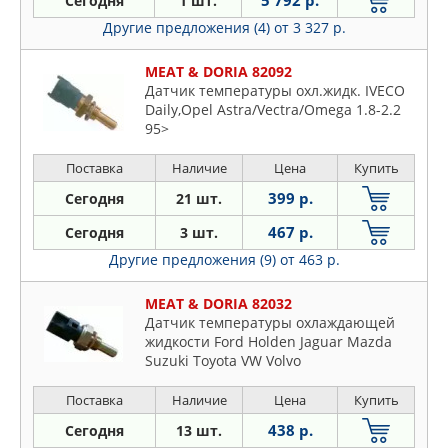
5 792 р.
Сегодня
1 шт.
GM
Daihatsu
Другие предложения (4)
от 3 327 р.
HELLA
Fiat
HONDA
Ford
MEAT & DORIA 82092
KIA
Датчик температуры охл.жидк. IVECO
Honda
KRONER
Daily,Opel Astra/Vectra/Omega 1.8-2.2
Hyundai
95>
LAND ROVER
Infiniti
MASTERKIT
Поставка
Наличие
Цена
Купить
Isuzu
MEAT & DORIA
399 р.
Сегодня
21 шт.
Iveco
METACO
Jaguar
467 р.
Сегодня
3 шт.
NISSAN
Jeep
Другие предложения (9)
от 463 р.
OSSCA
KIA
PATRON
MEAT & DORIA 82032
Lancia
Датчик температуры охлаждающей
QUATTRO FRENI
Land Rover
жидкости Ford Holden Jaguar Mazda
RUEI
Suzuki Toyota VW Volvo
Lexus
SAT
Mazda
Поставка
Наличие
Цена
Купить
SUBARU
Mercedes
438 р.
Сегодня
13 шт.
TAMA
Mitsubishi