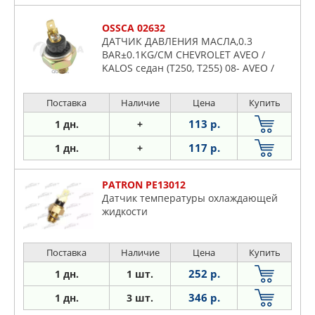
OSSCA 02632
ДАТЧИК ДАВЛЕНИЯ МАСЛА,0.3
BAR±0.1KG/CM CHEVROLET AVEO /
KALOS седан (T250, T255) 08- AVEO /
KALOS Х
Поставка
Наличие
Цена
Купить
113 р.
1 дн.
+
117 р.
1 дн.
+
PATRON PE13012
Датчик температуры охлаждающей
жидкости
Поставка
Наличие
Цена
Купить
252 р.
1 дн.
1 шт.
346 р.
1 дн.
3 шт.