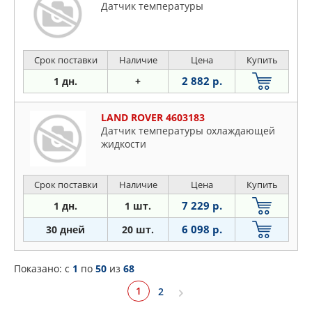
Датчик температуры
Срок поставки
Наличие
Цена
Купить
2 882 р.
1 дн.
+
LAND ROVER 4603183
Дaтчик тeмпepaтypы oxлaждaющeй
жидкocти
Срок поставки
Наличие
Цена
Купить
7 229 р.
1 дн.
1 шт.
6 098 р.
30 дней
20 шт.
Показано: c
1
по
50
из
68
1
2