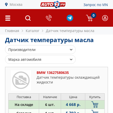
Москва
Запрос по VIN
0
Главная
Каталог
Датчик температуры масла
Датчик температуры масла
Производители
ASPARTS
Марка автомобиля
BMW
Alfa Romeo
BOSCH
BMW 13627580635
Audi
Датчик температуры охлаждающей
CUB
жидкости
BMW
ERA
Buick
FACET
Chevrolet
Поставка
Наличие
Цена
Купить
FAE
Citroen
4 668 р.
На складе
6 шт.
FORD
Daewoo