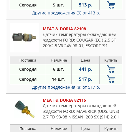
VERNET
513 р.
Сегодня
5 шт.
Nissan
VOLVO
Другие предложения (9)
от 413 р.
Opel
Peugeot
MEAT & DORIA 82108
Porsche
Датчик температуры охлаждающей
Proton
жидкости FORD: COUGAR (EC ) 2.5 ST
200/2.5 V6 24V 98-01, ESCORT '91
Renault
Express (AVL) 1.4 90-94, ESCORT '95
Rover
фургон (AVL) 1.4/1.8 Turbo D 95-,
Поставка
Наличие
Цена
Купить
ESCORT CLASSIC (
Saab
441 р.
Сегодня
6 шт.
Seat
Skoda
517 р.
Сегодня
14 шт.
Subaru
Другие предложения (8)
от 517 р.
Suzuki
MEAT & DORIA 82115
Toyota
Датчик температуры охлаждающей
VW
жидкости FORD: MAVERICK (UDS, UNS)
2.7 TD 93-98 NISSAN: 200 SX (S14) 2.0 i
Volvo
16V Turbo 93-99, 350 Z (Z33) 3.5 02-, 350
Z Roadster 3.5 03-, ALMERA I (N15)
Поставка
Наличие
Цена
Купить