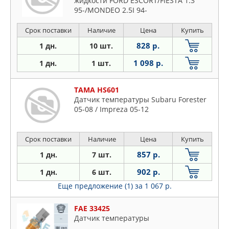
жидкости FORD ESCORT/FIESTA 1.3
95-/MONDEO 2.5I 94-
Срок поставки
Наличие
Цена
Купить
828 р.
1 дн.
10 шт.
1 098 р.
1 дн.
1 шт.
TAMA HS601
Датчик температуры Subaru Forester
05-08 / Impreza 05-12
Срок поставки
Наличие
Цена
Купить
857 р.
1 дн.
7 шт.
902 р.
1 дн.
6 шт.
Еще предложение (1)
за 1 067 р.
FAE 33425
Датчик температуры