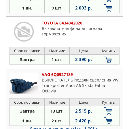
2 003 р.
1 дн.
9 шт.
TOYOTA 8434042020
Выключатель фонаря сигнала
торможения
Срок поставки
Наличие
Цена
Купить
2 390 р.
Завтра
1 шт.
VAG 6Q0927189
ВЫКЛЮЧАТЕЛЬ педали сцепления VW
Transporter Audi A6 Skoda Fabia
Octavia
Срок поставки
Наличие
Цена
Купить
2 515 р.
Завтра
13 шт.
2 420 р.
1 дн.
2 шт.
Другие предложения (3)
от 3 003 р.