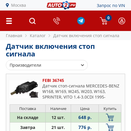
Москва
Запрос по VIN
0
Главная
Каталог
Датчик включения стоп сигнала
Датчик включения стоп
сигнала
Производители
AMD
FEBI 36745
ASAM S.A.
Датчик стоп-сигнала MERCEDES-BENZ
W168, W169, W245, W203, W163,
BLUE PRINT
SPRINTER, VITO 1.4-3.0CDI 1995-
BMW
BSG
Поставка
Наличие
Цена
Купить
CUB
648 р.
На складе
12 шт.
DOMINANT
776 р.
Завтра
21 шт.