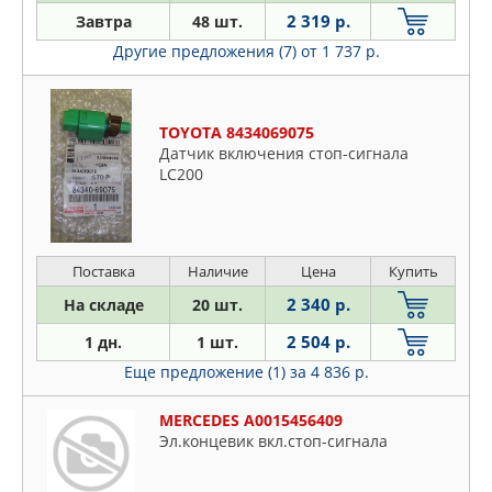
2 319 р.
Завтра
48 шт.
STELLOX
Другие предложения (7)
от 1 737 р.
SUBARU
SUZUKI
SWAG
TOYOTA 8434069075
TOYOTA
Датчик включения стоп-сигнала
TRUCKTEC AUTOMOTIVE
LC200
VAG
VERNET
VIKA
Поставка
Наличие
Цена
Купить
VOLVO
2 340 р.
На складе
20 шт.
ZENTPARTS
2 504 р.
1 дн.
1 шт.
ZIKMAR
Еще предложение (1)
за 4 836 р.
MERCEDES A0015456409
Эл.концевик вкл.стоп-сигнала