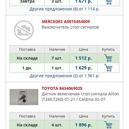
1 671 р.
Завтра
3 шт.
MASTERKIT
Другие предложения (8)
от 1 114 р.
MAZDA
MEAT & DORIA
MERCEDES A0015454009
MERCEDES
Выключатель стоп-сигналов
METACO
METALCAUCHO
Поставка
Наличие
Цена
Купить
MITSUBISHI
NISSAN
1 512 р.
На складе
7 шт.
NSP
1 629 р.
1 дн.
1 шт.
NTY
Другие предложения (2)
от 1 961 р.
OSSCA
TOYOTA 8434069025
PATRON
Датчик включения стоп-сигнала Allion
PEUGEOT
(T240,T260) 01-21 / Caldina 02-07
QUATTRO FRENI
RENAULT
Поставка
Наличие
Цена
Купить
SAT
1 896 р.
На складе
4 шт.
SSANGYONG