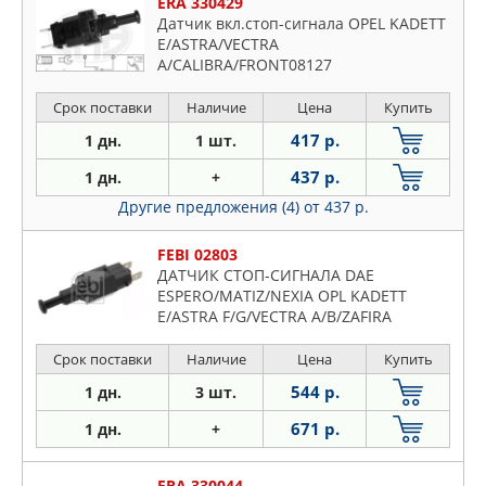
ERA 330429
Датчик вкл.стоп-сигнала OPEL KADETT
E/ASTRA/VECTRA
A/CALIBRA/FRONT08127
Срок поставки
Наличие
Цена
Купить
417 р.
1 дн.
1 шт.
437 р.
1 дн.
+
Другие предложения (4)
от 437 р.
FEBI 02803
ДАТЧИК СТОП-СИГНАЛА DAE
ESPERO/MATIZ/NEXIA OPL KADETT
E/ASTRA F/G/VECTRA A/B/ZAFIRA
Срок поставки
Наличие
Цена
Купить
544 р.
1 дн.
3 шт.
671 р.
1 дн.
+
ERA 330044