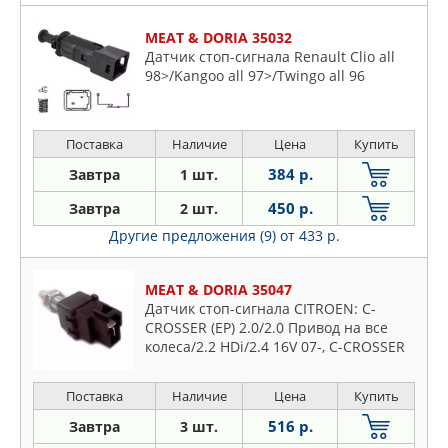
MEAT & DORIA 35032
Датчик стоп-сигнала Renault Clio all
98>/Kangoo all 97>/Twingo all 96
Поставка
Наличие
Цена
Купить
384 р.
Завтра
1 шт.
450 р.
Завтра
2 шт.
Другие предложения (9)
от 433 р.
MEAT & DORIA 35047
Датчик стоп-сигнала CITROEN: C-
CROSSER (EP) 2.0/2.0 Привод на все
колеса/2.2 HDi/2.4 16V 07-, C-CROSSER
ENTERPRISE 2.2 HDi/2.4 16V 09-, C4
AIRCROSS 1.6/1.6 HDi 115/1.6 H
Поставка
Наличие
Цена
Купить
516 р.
Завтра
3 шт.