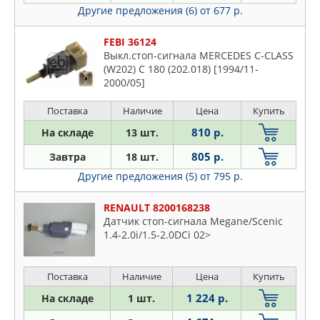
EPS
Другие предложения (6)
от 677 р.
ERA
FACET
FEBI 36124
Выкл.стоп-сигнала MERCEDES C-CLASS
FAE
(W202) C 180 (202.018) [1994/11-
FEBI
2000/05]
FORD
Поставка
Наличие
Цена
Купить
GALLANT
810 р.
На складе
13 шт.
GM
HELLA
805 р.
Завтра
18 шт.
HONDA
Другие предложения (5)
от 795 р.
HYUNDAI-KIA
RENAULT 8200168238
ISUZU
Датчик стоп-сигнала Megane/Scenic
IVECO
1.4-2.0i/1.5-2.0DCi 02>
JP GROUP
KIA
Поставка
Наличие
Цена
Купить
LAND ROVER
1 224 р.
На складе
1 шт.
LYNXAUTO