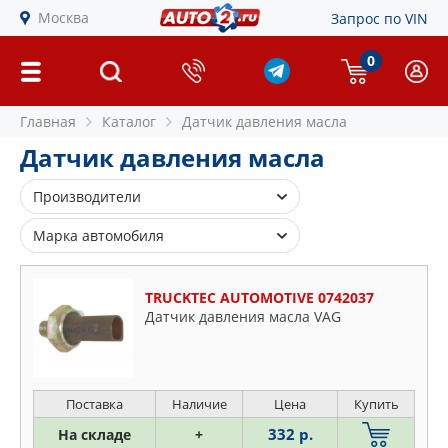
Москва
Запрос по VIN
0
Главная
Каталог
Датчик давления масла
Датчик давления масла
Производители
AMD
Марка автомобиля
BLUE PRINT
Alfa Romeo
BMW
TRUCKTEC AUTOMOTIVE 0742037
Audi
BORSEHUNG
Датчик давления масла VAG
BMW
BOSCH
Chevrolet
BSG
Chrysler
CUB
Поставка
Наличие
Цена
Купить
Citroen
DAEWOO
332 р.
Daewoo
На складе
+