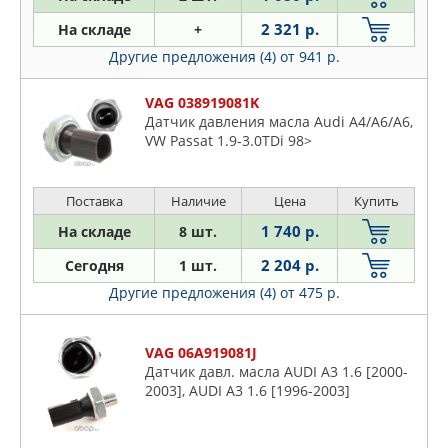
Volvo
OPEL
2 321 р.
На складе
+
OSSCA
Другие предложения (4)
от 941 р.
PATRON
VAG 038919081K
PEUGEOT
Датчик давления масла Audi A4/A6/A6,
QUATTRO FRENI
VW Passat 1.9-3.0TDi 98>
RENAULT
SANKEI
Поставка
Наличие
Цена
Купить
SASIC
1 740 р.
На складе
8 шт.
SAT
2 204 р.
Сегодня
1 шт.
SSANGYONG
Другие предложения (4)
от 475 р.
STARTVOLT
STELLOX
SUBARU
VAG 06A919081J
Датчик давл. масла AUDI A3 1.6 [2000-
SUZUKI
2003], AUDI A3 1.6 [1996-2003]
SWAG
TAMA