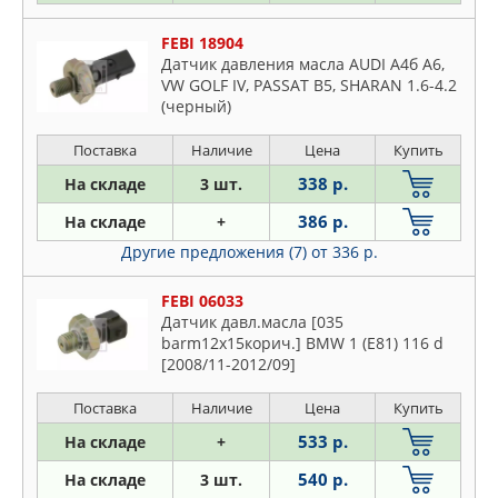
DAF
Daihatsu
DELPHI
FEBI 18904
Dodge
EPS
Датчик давления масла AUDI A4б A6,
Fiat
VW GOLF IV, PASSAT B5, SHARAN 1.6-4.2
ERA
Ford
(черный)
FACET
Honda
Поставка
Наличие
Цена
Купить
FAE
Hyundai
FEBEST
338 р.
На складе
3 шт.
Infiniti
FEBI
386 р.
На складе
+
Isuzu
FENOX
Другие предложения (7)
от 336 р.
Iveco
FORD
Jaguar
FEBI 06033
GM
Jeep
Датчик давл.масла [035
HELLA
barm12x15корич.] BMW 1 (E81) 116 d
KIA
HONDA
[2008/11-2012/09]
Lancia
HYUNDAI-KIA
Land Rover
Поставка
Наличие
Цена
Купить
ISUZU
Lexus
533 р.
На складе
+
IVECO
Mazda
540 р.
На складе
3 шт.
JAPANPARTS
Mercedes