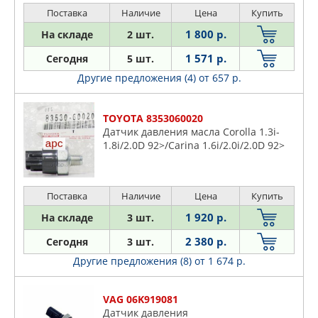
TATSUMI
Поставка
Наличие
Цена
Купить
TOYOTA
1 800 р.
На складе
2 шт.
TRUCKTEC AUTOMOTIVE
1 571 р.
Сегодня
5 шт.
VAG
Другие предложения (4)
от 657 р.
VERNET
VIKA
TOYOTA 8353060020
VOLVO
Датчик давления масла Corolla 1.3i-
ZENTPARTS
1.8i/2.0D 92>/Carina 1.6i/2.0i/2.0D 92>
ZIKMAR
ZOMMER
Поставка
Наличие
Цена
Купить
1 920 р.
На складе
3 шт.
2 380 р.
Сегодня
3 шт.
Другие предложения (8)
от 1 674 р.
VAG 06K919081
Датчик давления