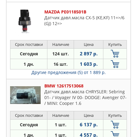
MAZDA PE0118501B
Датчик давл.масла CX-5 (KE,KF) 11=>/6
(GJ) 12=>
Срок поставки
Наличие
Цена
Купить
2 897 р.
Сегодня
124 шт.
1 603 р.
1 дн.
16 шт.
Другие предложения (5)
от 1 889 р.
BMW 12617513068
Датчик давл.масла CHRYSLER: Sebring
01- / Voyager IV 00- DODGE: Avenger 07-
/ MINI: Cooper 1.6
Срок поставки
Наличие
Цена
Купить
6 137 р.
Сегодня
1 шт.
4 557 р.
1 дн.
1 шт.