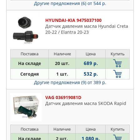
Другие предложения (6)
от 544 р.
JAPKO
Mitsubishi
JP GROUP
Nissan
HYUNDAI-KIA 9475037100
KIA
Opel
Датчик давления масла Hyundai Creta
KRAFT
20-22 / Elantra 20-23
Peugeot
KRONER
Porsche
LONGHO
Proton
Поставка
Наличие
Цена
Купить
LYNXAUTO
Renault
689 р.
MASTERKIT
На складе
20 шт.
Rover
MAZDA
532 р.
Сегодня
1 шт.
Saab
MEAT & DORIA
Другие предложения (9)
от 389 р.
Seat
MERCEDES
Skoda
METACO
VAG 036919081D
Ssangyong
Датчик давления масла SKODA Rapid
MITSUBISHI
Subaru
MOBILETRON
Suzuki
MOTORHERZ
Toyota
Поставка
Наличие
Цена
Купить
NISSAN
VW
1 080 р.
На складе
2 шт.
NTY