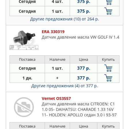
375 р.
Сегодня
4 шт.
375 р.
Сегодня
1 шт.
Другие предложения (10)
от 264 р.
ERA 330319
Датчик давление масла VW GOLF IV 1.4
Поставка
Наличие
Цена
Купить
377 р.
Сегодня
1 шт.
377 р.
1 дн.
+
Другие предложения (4)
от 377 р.
Vernet OS3557
Датчик давления масла CITROEN: C1
1.0 05- DAIHATSU: CHARADE 1.33 16V
11- HOLDEN: APOLLO седан 3.0 i 93-97
HONDA: ACCORD VII 2.2 i-CTDi 03-,
ACCORD VII Tourer 2.2 i-CT
Поставка
Наличие
Цена
Купить