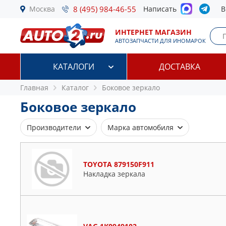
Москва
8 (495) 984-46-55
Написать
В
ИНТЕРНЕТ МАГАЗИН
АВТОЗАПЧАСТИ ДЛЯ ИНОМАРОК
КАТАЛОГИ
ДОСТАВКА
Главная
Каталог
Боковое зеркало
Боковое зеркало
Производители
Марка автомобиля
ALKAR
Alfa Romeo
API
Audi
TOYOTA 879150F911
ASPARTS
BMW
Накладка зеркала
BLIC
Chevrolet
BMW
Citroen
BSG
Daewoo