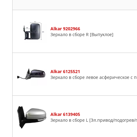
PEUGEOT
Suzuki
POLCAR
Toyota
PRASCO
VW
Alkar 9202966
RENAULT
Volvo
Зеркало в сборе R [Выпуклое]
RUEI
SAT
SSANGYONG
SUBARU
SUZUKI
Alkar 6125521
Зеркало в сборе левое асферическое с 
TOYOTA
TYC
VAG
ZEKKERT
Alkar 6139405
Зеркало в сборе L [Эл.привод/подогрев