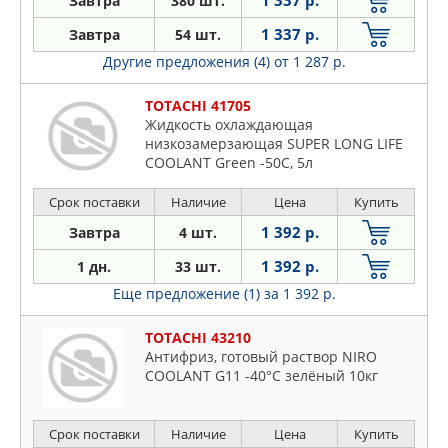
1 337 р.
Завтра
380 шт.
1 337 р.
Завтра
54 шт.
Другие предложения (4)
от 1 287 р.
TOTACHI 41705
Жидкость охлаждающая
низкозамерзающая SUPER LONG LIFE
COOLANT Green -50C, 5л
Срок поставки
Наличие
Цена
Купить
1 392 р.
Завтра
4 шт.
1 392 р.
1 дн.
33 шт.
Еще предложение (1)
за 1 392 р.
TOTACHI 43210
Антифриз, готовый раствор NIRO
COOLANT G11 -40°C зелёный 10кг
Срок поставки
Наличие
Цена
Купить