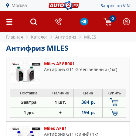
Москва
Запрос по VIN
0
Главная
Каталог
Антифриз
MILES
Антифриз MILES
Miles AFGR001
Антифриз G11 Green зеленый (1кг)
Поставка
Наличие
Цена
Купить
384 р.
Завтра
1 шт.
194 р.
1 дн.
+
Miles AFB1
Антифриз G11 (синий) 1кг.