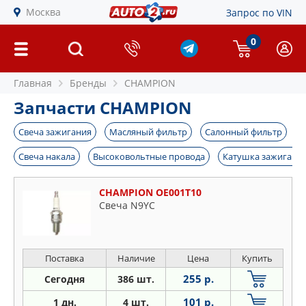
Москва
Запрос по VIN
0
Главная
Бренды
CHAMPION
Запчасти CHAMPION
Свеча зажигания
Масляный фильтр
Салонный фильтр
В
Свеча накала
Высоковольтные провода
Катушка зажигани
CHAMPION OE001T10
Свеча N9YC
Поставка
Наличие
Цена
Купить
255 р.
Сегодня
386 шт.
101 р.
1 дн.
4 шт.