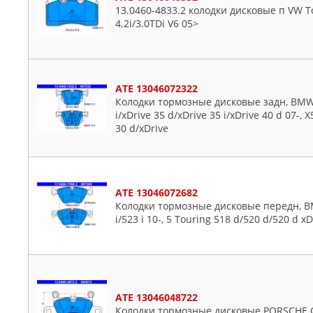
13.0460-4833.2 колодки дисковые п VW To
4.2i/3.0TDi V6 05>
ATE 13046072322
Колодки тормозные дисковые задн, BMW: X
i/xDrive 35 d/xDrive 35 i/xDrive 40 d 07-, X
30 d/xDrive
ATE 13046072682
Колодки тормозные дисковые передн, BMW
i/523 i 10-, 5 Touring 518 d/520 d/520 d xD
ATE 13046048722
Колодки тормозные дисковые PORSCHE 