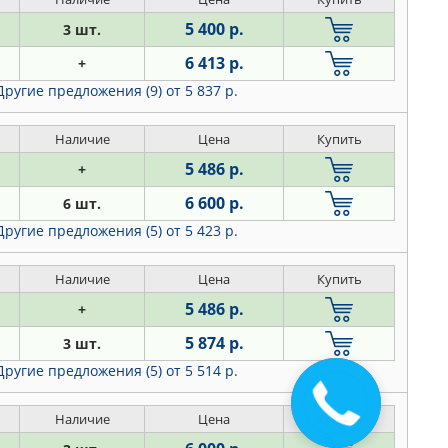
5 400 р.
3 шт.
6 413 р.
+
Другие предложения (9)
от 5 837 р.
Наличие
Цена
Купить
5 486 р.
+
6 600 р.
6 шт.
Другие предложения (5)
от 5 423 р.
Наличие
Цена
Купить
5 486 р.
+
5 874 р.
3 шт.
Другие предложения (5)
от 5 514 р.
Закажите
звонок
Наличие
Цена
Купить