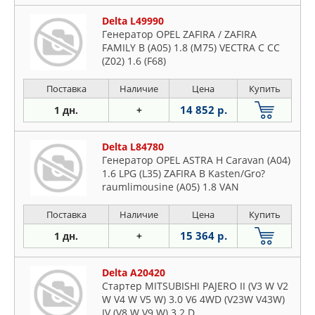
Delta L49990
Генератор OPEL ZAFIRA / ZAFIRA
FAMILY B (A05) 1.8 (M75) VECTRA C CC
(Z02) 1.6 (F68)
Поставка
Наличие
Цена
Купить
14 852 р.
1 дн.
+
Delta L84780
Генератор OPEL ASTRA H Caravan (A04)
1.6 LPG (L35) ZAFIRA B Kasten/Gro?
raumlimousine (A05) 1.8 VAN
Поставка
Наличие
Цена
Купить
15 364 р.
1 дн.
+
Delta A20420
Стартер MITSUBISHI PAJERO II (V3 W V2
W V4 W V5 W) 3.0 V6 4WD (V23W V43W)
IV (V8 W V9 W) 3.2 D