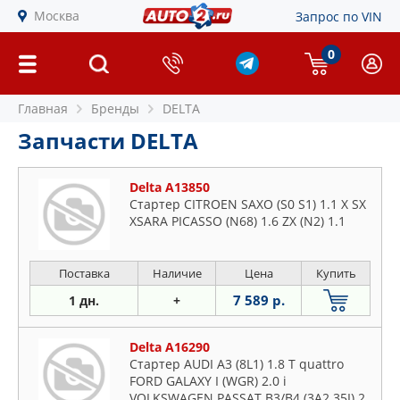
Москва
Запрос по VIN
0
Главная
Бренды
DELTA
Запчасти DELTA
Delta A13850
Стартер CITROEN SAXO (S0 S1) 1.1 X SX
XSARA PICASSO (N68) 1.6 ZX (N2) 1.1
Поставка
Наличие
Цена
Купить
7 589 р.
1 дн.
+
Delta A16290
Стартер AUDI A3 (8L1) 1.8 T quattro
FORD GALAXY I (WGR) 2.0 i
VOLKSWAGEN PASSAT B3/B4 (3A2 35I) 2