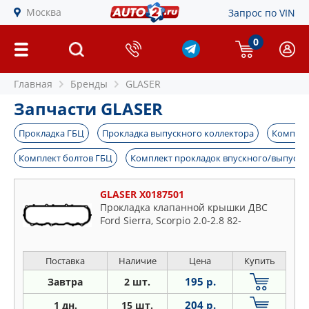
Москва
Запрос по VIN
0
Главная
Бренды
GLASER
Запчасти GLASER
Прокладка ГБЦ
Прокладка выпускного коллектора
Комплек
Комплект болтов ГБЦ
Комплект прокладок впускного/выпускн
GLASER X0187501
Прокладка клапанной крышки ДВС
Ford Sierra, Scorpio 2.0-2.8 82-
Поставка
Наличие
Цена
Купить
195 р.
Завтра
2 шт.
204 р.
1 дн.
15 шт.