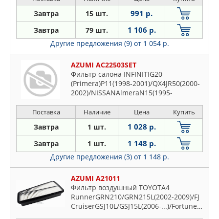
Mebius ZVW41N (2013-2021)/ Thor
991 р.
Завтра
15 шт.
M910S (2016-...)/JAGUAR F-Pace X761
(2018-...)/LAND ROVER Discovery V L46
1 106 р.
Завтра
79 шт.
Другие предложения (9)
от 1 054 р.
AZUMI AC22503SET
Фильтр салона INFINITIG20
(Primera)P11(1998-2001)/QX4JR50(2000-
2002)/NISSANAlmeraN15(1995-
2000)/PatrolY61(1997-...)/SafariY61(2001-...)
Поставка
Наличие
Цена
Купить
1 028 р.
Завтра
1 шт.
1 148 р.
Завтра
1 шт.
Другие предложения (3)
от 1 148 р.
AZUMI A21011
Фильтр воздушный TOYOTA4
RunnerGRN210/GRN215L(2002-2009)/FJ
CruiserGSJ10L/GSJ15L(2006-...)/FortunerGGN5
2015)/HiluxGGN15R(2004-2011)/Hilux