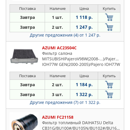
2012)/ELFASN2F23/ASN6F23/ASR4F23/ASR2F23/ASR8F23/ASP6F2
Поставка
Наличие
Цена
Купить
1 118 р.
Завтра
1 шт.
1 247 р.
Завтра
2 шт.
Другие предложения (4)
от 1 247 р.
AZUMI AC23504C
Фильтр салона
MITSUBISHIPajeroV98W(2008-...)/PajeroV98W(2
IOH77W GEN(2000-2005)/Pajero IOH77W
GEN(2000-2005)
Поставка
Наличие
Цена
Купить
1 184 р.
Завтра
2 шт.
1 322 р.
Завтра
3 шт.
Другие предложения (7)
от 1 322 р.
AZUMI FC21158
Фильтр топливный DAIHATSU Delta
CB31G/BU100#/BU105N/BU102#/BU162#/BU