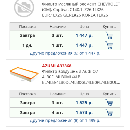
Фильтр масляный элемент CHEVROLET
(GM), Captiva, C140,1LZ26,1LX26
EUR,1LX26 GL,RL#26 KOREA,1LR26
EUL,1LZ26 TH, (2011-2018), Cruze,
1PU69, (2016-...), Cruze Hatchback,
Поставка
Наличие
Цена
Купить
1PU68, (2016-...), Cruze Station Wagon,
1 447 р.
Завтра
3 шт.
1P#35 RHD SG, (2012-2017), Orlando,
YA75, (20
1 447 р.
1 дн.
1 шт.
Другие предложения (6)
от 1 447 р.
AZUMI A33368
Фильтр воздушный Audi Q7
4LB0FL/4LB0ML/4LB
EL/4LB/4LB0DL/4LB0GL/4LB0PL/4LB0UL/4LB0
/4LB5R
/4LB0ZA/4LB0XA/4LB0VA/4LB0FA/4LB0GA
Поставка
Наличие
Цена
Купить
(2005-2015)/Land Rover Range Rover III
1 525 р.
Завтра
3 шт.
LM/L322 (2005-2009)/Range Rover Sport
L320 (2006-2013)/Porsche Cayenne
1 573 р.
Завтра
4 шт.
955/957/958 (20
Другие предложения (8)
от 1 499 р.