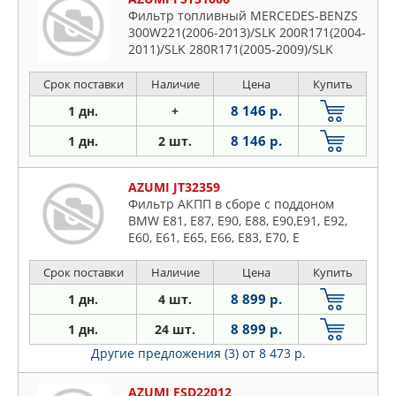
Фильтр топливный MERCEDES-BENZS
300W221(2006-2013)/SLK 200R171(2004-
2011)/SLK 280R171(2005-2009)/SLK
350R171(2004-2011)/SLK 55
AMGR171(2004-2011)
Срок поставки
Наличие
Цена
Купить
8 146 р.
1 дн.
+
8 146 р.
1 дн.
2 шт.
AZUMI JT32359
Фильтр АКПП в сборе с поддоном
BMW E81, E87, E90, E88, E90,E91, E92,
E60, E61, E65, E66, E83, E70, E
Срок поставки
Наличие
Цена
Купить
8 899 р.
1 дн.
4 шт.
8 899 р.
1 дн.
24 шт.
Другие предложения (3)
от 8 473 р.
AZUMI FSD22012