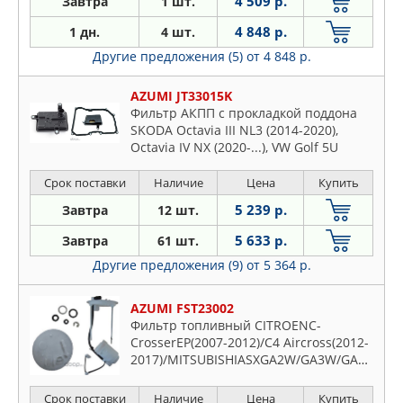
4 509 р.
Завтра
1 шт.
4 848 р.
1 дн.
4 шт.
Другие предложения (5)
от 4 848 р.
AZUMI JT33015K
Фильтр АКПП с прокладкой поддона
SKODA Octavia III NL3 (2014-2020),
Octavia IV NX (2020-...), VW Golf 5U
(2019-2023), Golf Sportsvan (2014-...),
Golf VII 5G1, AU12N3 (2013-2017), Gran
Срок поставки
Наличие
Цена
Купить
Santana BR1 (2018-2019), Jetta AV3
5 239 р.
Завтра
12 шт.
(2015-2018), Polo V Sedan 614 (20
5 633 р.
Завтра
61 шт.
Другие предложения (9)
от 5 364 р.
AZUMI FST23002
Фильтр топливный CITROENC-
CrosserEP(2007-2012)/C4 Aircross(2012-
2017)/MITSUBISHIASXGA2W/GA3W/GA1W(2010-.
CrossGK2W(2017-...)/GalantDJ1A(2006-
Срок поставки
Наличие
Цена
Купить