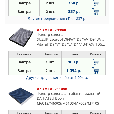
750 р.
Завтра
2 шт.
837 р.
Завтра
2 шт.
Другие предложения (4)
от 837 р.
AZUMI AC29980C
Фильтр салона
SUZUKIEscudoTD84W/TD54W/TD94W/TA74W/T
VitaraJTD94V/TD54V/TD44/JB416X/JTD54V/JB4
2/JTE54V/JB424W RHD/TD1D
LHD/JB424W LHD/JB
Поставка
Наличие
Цена
Купить
980 р.
Завтра
1 шт.
1 094 р.
Завтра
2 шт.
Другие предложения (4)
от 1 094 р.
AZUMI AC21108B
Фильтр салона антибактериальный
DAIHATSU Boon
M601S/M600S/M610S/M700S/M710S
(2010-...)/ Boon Luminas M502G (2008-
2012)/ Materia M402S (2006-2009)/
Поставка
Наличие
Цена
Купить