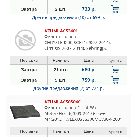
733 р.
Завтра
2 шт.
Другие предложения (10)
от 699 р.
AZUMI AC53401
Фильтр салона
CHRYSLER200JSCE41(2007-2014),
CirrusJS(2007-2014), SebringJS,
JSZS41(2006-2014), StratusJR(2001-2006),
DODGEAvengerJSDP41, JS#E41, (2007-
Поставка
Наличие
Цена
Купить
2014), CaliberPMBH49, , PM(2006-2012),
680 р.
Завтра
21 шт.
JourneyJCB, JCES49, JC, JCDS49(2008-
2020), Ram 1500DS, DT6R91(
759 р.
Завтра
5 шт.
Другие предложения (7)
от 724 р.
AZUMI AC50504C
Фильтр салона Great Wall
MotorsFlorid(2009-2012)/Hover
M4(2012-...)/LEXUSES300MCV30R(2001-
2006)/GX470UZJ120(2002-
2009)/RX330MCU38(2003-2006)/RX350G
Поставка
Наличие
Цена
Купить