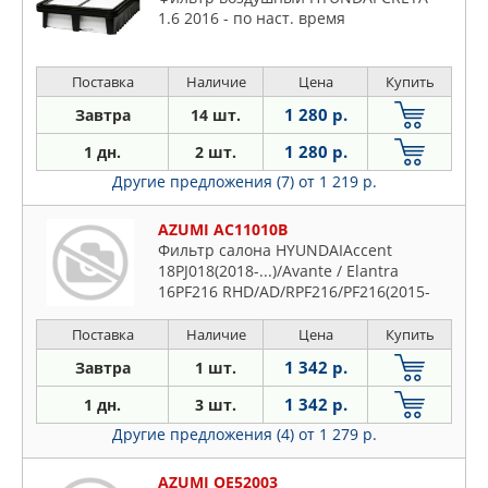
1.6 2016 - по наст. время
Поставка
Наличие
Цена
Купить
1 280 р.
Завтра
14 шт.
1 280 р.
1 дн.
2 шт.
Другие предложения (7)
от 1 219 р.
AZUMI AC11010B
Фильтр салона HYUNDAIAccent
18PJ018(2018-...)/Avante / Elantra
16PF216 RHD/AD/RPF216/PF216(2015-
2019)/Avante / Elantra 19AD/PF219
RHD(2018-2020)/CretaPFH
Поставка
Наличие
Цена
Купить
1 342 р.
Завтра
1 шт.
1 342 р.
1 дн.
3 шт.
Другие предложения (4)
от 1 279 р.
AZUMI OE52003