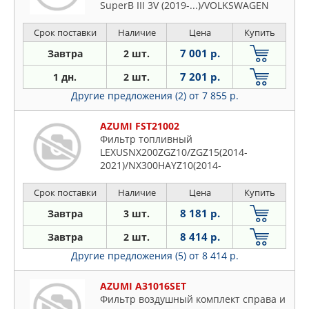
SuperB III 3V (2019-...)/VOLKSWAGEN
Arteon 3H74PT (2017-...)/ Golf VIII C
(2020-...)/ Passat CB (2019-...)
Срок поставки
Наличие
Цена
Купить
7 001 р.
Завтра
2 шт.
7 201 р.
1 дн.
2 шт.
Другие предложения (2)
от 7 855 р.
AZUMI FST21002
Фильтр топливный
LEXUSNX200ZGZ10/ZGZ15(2014-
2021)/NX300HAYZ10(2014-
2021)/RX270AGL10/AGL10W JPN(2010-
2015)/TOYOTAHarrierZSU65W/AVU65W/ZSU6
Срок поставки
Наличие
Цена
Купить
2020)/RAV
8 181 р.
Завтра
3 шт.
8 414 р.
Завтра
2 шт.
Другие предложения (5)
от 8 414 р.
AZUMI A31016SET
Фильтр воздушный комплект справа и