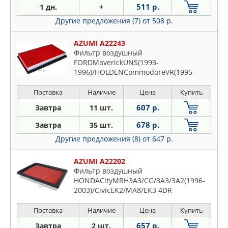
511 р.
1 дн.
+
Другие предложения (7)
от 508 р.
AZUMI A22243
Фильтр воздушный
FORDMaverickUNS(1993-
1996)/HOLDENCommodoreVR(1995-
1997)/StatesmanVQ(1996-
1999)/INFINITIFX35S50(2002-2008)/G20
Поставка
Наличие
Цена
Купить
(Primera)P10/P11(1990-200
607 р.
Завтра
11 шт.
678 р.
Завтра
35 шт.
Другие предложения (8)
от 647 р.
AZUMI A22202
Фильтр воздушный
HONDACityMRH3A3/CG/3A3/3A2(1996-
2003)/CivicEK2/MA8/EK3 4DR
SDN/EJ9/EJ6/EK3 4DR SDN LHD(1995-
2001)/Civic CoupeEJ6(1996-2000)/Civic
Поставка
Наличие
Цена
Купить
FerioEK3
657 р.
Завтра
2 шт.