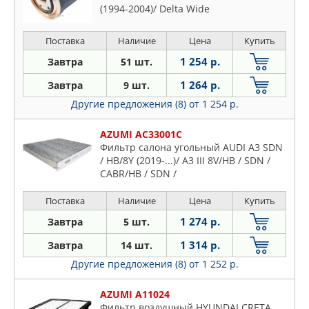
(1994-2004)/ Delta Wide
CB26V/CB21G/CB27V/CB22G/BU147N/BU222
(1983-1999)/FORD Everest EV/EU/EP
Поставка
Наличие
Цена
Купить
(2003-...)/ Maverick UDS (1996-
1 254 р.
Завтра
51 шт.
1 264 р.
Завтра
9 шт.
Другие предложения (8)
от 1 254 р.
AZUMI AC33001C
Фильтр салона угольный AUDI A3 SDN
/ HB/8Y (2019-...)/ A3 III 8V/HB / SDN /
CABR/HB / SDN /
SB/8VA/8VAAEC/8VABBG/8V1/8VSCBG/8VSS4L
/ CABR/8VS (2012-2020)/ Q2
Поставка
Наличие
Цена
Купить
GA/GABBCG/GABBNC/ (2016-...)/ Q3
1 274 р.
Завтра
5 шт.
F3B/F3N (2019-...)/ RS3 8V (2015-2020)/
S3 8VS (2014-2017
1 314 р.
Завтра
14 шт.
Другие предложения (8)
от 1 252 р.
AZUMI A11024
Фильтр воздушный HYUNDAI CRETA