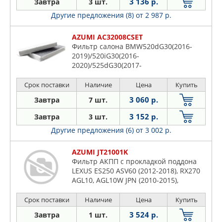
3 136 р.
Завтра
3 шт.
Другие предложения (8)
от 2 987 р.
AZUMI AC32008CSET
Фильтр салона BMW520dG30(2016-
2019)/520iG30(2016-
2020)/525dG30(2017-
2019)/530dG30(2016-
2023)/530iG30(2016-
Срок поставки
Наличие
Цена
Купить
2023)/530LiG38(2017-...)/540iXG30(201
3 060 р.
Завтра
7 шт.
3 152 р.
Завтра
3 шт.
Другие предложения (6)
от 3 002 р.
AZUMI JT21001K
Фильтр АКПП с прокладкой поддона
LEXUS ES250 ASV60 (2012-2018), RX270
AGL10, AGL10W JPN (2010-2015),
TOYOTA Camry ASV40L, AVV50R, ASV50L,
ASV70R, ASV70L, ASV70 (2009-...), Camry,
Срок поставки
Наличие
Цена
Купить
Aurion ASV50L, ASV50R (2011-2017),
3 524 р.
Завтра
1 шт.
Highlander ASU40L, ASU50 (2009-...), R