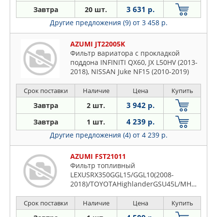
3 631 р.
Завтра
20 шт.
Другие предложения (9)
от 3 458 р.
AZUMI JT22005K
Фильтр вариатора с прокладкой
поддона INFINITI QX60, JX L50HV (2013-
2018), NISSAN Juke NF15 (2010-2019)
Срок поставки
Наличие
Цена
Купить
3 942 р.
Завтра
2 шт.
4 239 р.
Завтра
1 шт.
Другие предложения (4)
от 4 239 р.
AZUMI FST21011
Фильтр топливный
LEXUSRX350GGL15/GGL10(2008-
2018)/TOYOTAHighlanderGSU45L/MHU48L/GS
2016)/KlugerGSU40R/GSU50R(2009-
2016)
Срок поставки
Наличие
Цена
Купить