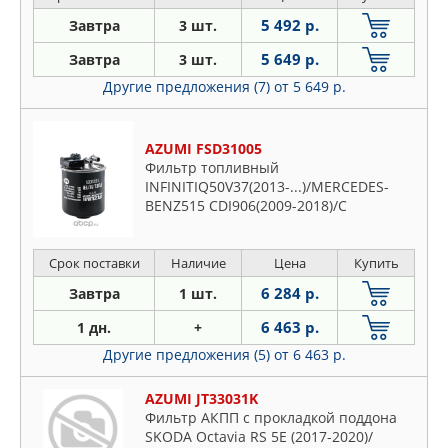
5 492 р.
Завтра
3 шт.
5 649 р.
Завтра
3 шт.
Другие предложения (7)
от 5 649 р.
AZUMI FSD31005
Фильтр топливный
INFINITIQ50V37(2013-...)/MERCEDES-
BENZ515 CDI906(2009-2018)/C
180W204(2010-2014)/C 200W204(2011-
2015)/C
220dW204/S204/W205/S205(2008-20
Срок поставки
Наличие
Цена
Купить
6 284 р.
Завтра
1 шт.
6 463 р.
1 дн.
+
Другие предложения (5)
от 6 463 р.
AZUMI JT33031K
Фильтр АКПП с прокладкой поддона
SKODA Octavia RS 5E (2017-2020)/