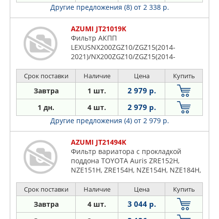
Другие предложения (8)
от 2 338 р.
AZUMI JT21019K
Фильтр АКПП
LEXUSNX200ZGZ10/ZGZ15(2014-
2021)/NX200ZGZ10/ZGZ15(2014-
2021)/NX300AGZ15(2017-
2021)/NX300AGZ15(2017-
Срок поставки
Наличие
Цена
Купить
2021)/RC350GSC15(2014-...)
2 979 р.
Завтра
1 шт.
2 979 р.
1 дн.
4 шт.
Другие предложения (4)
от 2 979 р.
AZUMI JT21494K
Фильтр вариатора с прокладкой
поддона TOYOTA Auris ZRE152H,
NZE151H, ZRE154H, NZE154H, NZE184H,
ZRE185R (2006-...), Corolla NZE141R
(2007-2013), Corolla Altis ZRE141L,
Срок поставки
Наличие
Цена
Купить
ZRE141R (2010-2014), Corolla Axio
3 044 р.
Завтра
4 шт.
ZRE142, NZE141, NZE144, ZRE144,
ZRE162, NZE161 (20