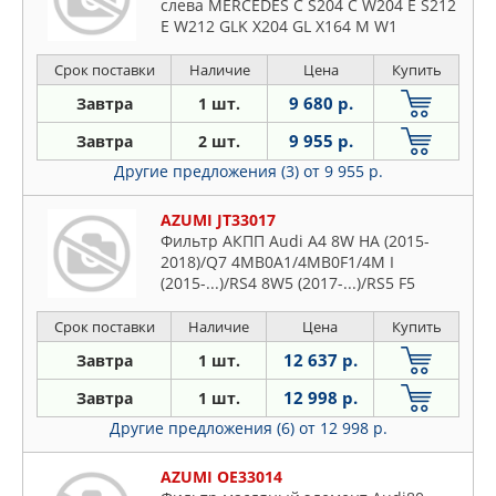
слева MERCEDES C S204 C W204 E S212
E W212 GLK X204 GL X164 M W1
Срок поставки
Наличие
Цена
Купить
9 680 р.
Завтра
1 шт.
9 955 р.
Завтра
2 шт.
Другие предложения (3)
от 9 955 р.
AZUMI JT33017
Фильтр АКПП Audi A4 8W HA (2015-
2018)/Q7 4MB0A1/4MB0F1/4M I
(2015-...)/RS4 8W5 (2017-...)/RS5 F5
(2017-...)/Volkswagen Touareg
CR74RJ/CR7/CR74MJ/CR7 3J (2017-...)
Срок поставки
Наличие
Цена
Купить
12 637 р.
Завтра
1 шт.
12 998 р.
Завтра
1 шт.
Другие предложения (6)
от 12 998 р.
AZUMI OE33014