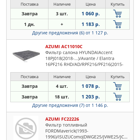
SurfGRN
Поставка
Наличие
Цена
Купить
1 060 р.
Завтра
3 шт.
1 183 р.
1 дн.
+
Другие предложения (6)
от 1 127 р.
AZUMI AC11010C
Фильтр салона HYUNDAIAccent
18PJ018(2018-...)/Avante / Elantra
16PF216 RHD/AD/RPF216/PF216(2015-
2019)/Avante / Elantra 19AD/PF219
RHD(2018-2020)/CretaPFH
Поставка
Наличие
Цена
Купить
1 078 р.
Завтра
4 шт.
1 203 р.
Завтра
18 шт.
Другие предложения (7)
от 1 146 р.
AZUMI FC22226
Фильтр топливный
FORDMaverick(1993-
1996)/ISUZUComoJDWGE25/JVWE25/JCWGE25