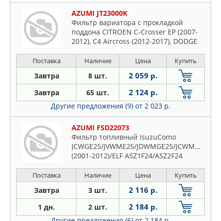
AZUMI JT23000K
Фильтр вариатора с прокладкой
поддона CITROEN C-Crosser EP (2007-
2012), C4 Aircross (2012-2017), DODGE
Caliber PM (2006-2012), JEEP Compass
MKB, MK (2007-2017), MITSUBISHI ASX
Поставка
Наличие
Цена
Купить
GA2W, GA3W (2010-...), Galant Fortis
2 059 р.
Завтра
8 шт.
CX3A, CY6A (2008-2015), Lancer CY3A, CY
2 124 р.
Завтра
65 шт.
Другие предложения (9)
от 2 023 р.
AZUMI FSD22073
Фильтр топливный IsuzuComo
JCWGE25/JVWME25/JDWMGE25/JCWMGE25
(2001-2012)/ELF ASZ1F24/ASZ2F24
(2007-...)/NissanAtlas
SZ2F24/SZ4F24/SZ5F24/TZ2F24/TZ3F24/SZ1F2
Поставка
Наличие
Цена
Купить
(2007-.
2 116 р.
Завтра
3 шт.
2 184 р.
1 дн.
2 шт.
Другие предложения (6)
от 2 184 р.