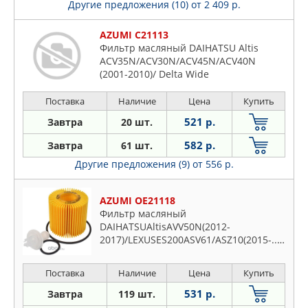
Другие предложения (10)
от 2 409 р.
AZUMI C21113
Фильтр масляный DAIHATSU Altis
ACV35N/ACV30N/ACV45N/ACV40N
(2001-2010)/ Delta Wide
YB21G/YB25V/KR42J (1983-2002)/FIAT
Sedici 189 (2006-...)/GEELY Atlas I NL3
Поставка
Наличие
Цена
Купить
(2018-...)/ Emgrand GT KC-1 (2017-2019)/
521 р.
Завтра
20 шт.
Emgrand X7 X7/NL4 (2013-...)/LEXUS
ES240 ACV40 (2009-
582 р.
Завтра
61 шт.
Другие предложения (9)
от 556 р.
AZUMI OE21118
Фильтр масляный
DAIHATSUAltisAVV50N(2012-
2017)/LEXUSES200ASV61/ASZ10(2015-...)/ES2
2018)/ES300HAVV60(2012-
2015)/ES350GSV40/GSV60/GSZ10(2006
Поставка
Наличие
Цена
Купить
531 р.
Завтра
119 шт.