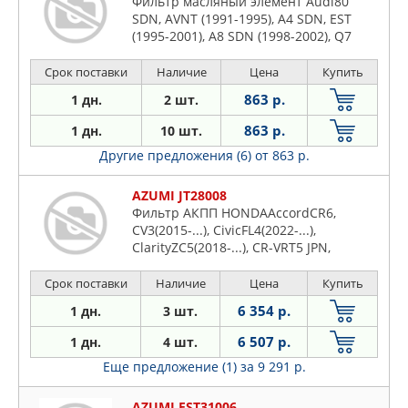
Фильтр масляный элемент Audi80
SDN, AVNT (1991-1995), A4 SDN, EST
(1995-2001), A8 SDN (1998-2002), Q7
4LB0DL (2006-2009), FordGalaxy (1995-
2000), JeepGrand Cherokee WG (1999-
Срок поставки
Наличие
Цена
Купить
2001), MercedesV 280 638 (1997-2003),
863 р.
1 дн.
2 шт.
PorscheCayenne 955, 957 (2003-2010)
863 р.
1 дн.
10 шт.
Другие предложения (6)
от 863 р.
AZUMI JT28008
Фильтр АКПП HONDAAccordCR6,
CV3(2015-...), CivicFL4(2022-...),
ClarityZC5(2018-...), CR-VRT5 JPN,
RT6(2018-...), InsightZE4(2018-2022),
OdysseyRC4 JPN(2016-...), StepwgnRP8
Срок поставки
Наличие
Цена
Купить
JPN, RP8 KU RHD(2022-...), Stepwgn
6 354 р.
1 дн.
3 шт.
SpadaRP5(2017-2021), ZR-VRZ4 JP, RZ6 JP
6 507 р.
1 дн.
4 шт.
Еще предложение (1)
за 9 291 р.
AZUMI FST31006