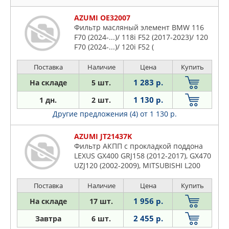
AZUMI OE32007
Фильтр масляный элемент BMW 116
F70 (2024-...)/ 118i F52 (2017-2023)/ 120
F70 (2024-...)/ 120i F52 (
Поставка
Наличие
Цена
Купить
1 283 р.
На складе
5 шт.
1 130 р.
1 дн.
2 шт.
Другие предложения (4)
от 1 130 р.
AZUMI JT21437K
Фильтр АКПП с прокладкой поддона
LEXUS GX400 GRJ158 (2012-2017), GX470
UZJ120 (2002-2009), MITSUBISHI L200
KL3T, KL1T (2015-2019), Pajero, Montero
V98W (2006-...), Pajero, Montero Sport
Поставка
Наличие
Цена
Купить
KR3W (2015-...), Pajero Sport KS3W
1 956 р.
На складе
17 шт.
(2015-...), Triton KK3T (2015-.
2 455 р.
Завтра
6 шт.