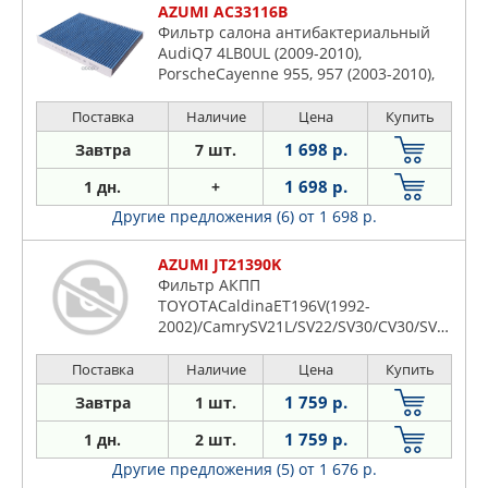
AZUMI AC33116B
Фильтр салона антибактериальный
AudiQ7 4LB0UL (2009-2010),
PorscheCayenne 955, 957 (2003-2010),
Cayenne GTS 955 (2006-2010), Cayenne
S 955 (2002-2006), Cayenne TURBO 955
Поставка
Наличие
Цена
Купить
(2002-2010), Cayenne TURBO S 955
1 698 р.
Завтра
7 шт.
(2002-2010), VolkswagenAmarok 2H1,
2HB3, 2H3, 2H4
1 698 р.
1 дн.
+
Другие предложения (6)
от 1 698 р.
AZUMI JT21390K
Фильтр АКПП
TOYOTACaldinaET196V(1992-
2002)/CamrySV21L/SV22/SV30/CV30/SV32/SV3
2002)/Camry GraciaSXV20/SXV20W(1996-
2
Поставка
Наличие
Цена
Купить
1 759 р.
Завтра
1 шт.
1 759 р.
1 дн.
2 шт.
Другие предложения (5)
от 1 676 р.