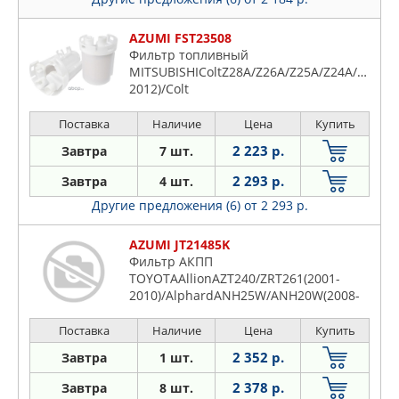
AZUMI FST23508
Фильтр топливный
MITSUBISHIColtZ28A/Z26A/Z25A/Z24A/Z27A/Z
2012)/Colt
PlusZ23W/Z24W/Z21W/Z22W(2004-
2012)/PajeroV75W/V65W/V97W/V93W/V87W(1999-...)/
Поставка
Наличие
Цена
Купить
2 223 р.
Завтра
7 шт.
2 293 р.
Завтра
4 шт.
Другие предложения (6)
от 2 293 р.
AZUMI JT21485K
Фильтр АКПП
TOYOTAAllionAZT240/ZRT261(2001-
2010)/AlphardANH25W/ANH20W(2008-
2015)/AvensisZRT272W(2011-
2015)/BladeAZE154H/AZE156H(2006-
Поставка
Наличие
Цена
Купить
2012)/Corolla Al
2 352 р.
Завтра
1 шт.
2 378 р.
Завтра
8 шт.