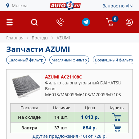
Москва
Запрос по VIN
0
Главная
Бренды
AZUMI
Запчасти AZUMI
Салонный фильтр
Масляный фильтр
Воздушный фильтр
AZUMI AC21108C
Фильтр салона угольный DAIHATSU
Boon
M601S/M600S/M610S/M700S/M710S
(2010-...)/ Boon Luminas M502G (2008-
2012)/ Materia M402S (2006-2009)/
Поставка
Наличие
Цена
Купить
Mebius ZVW41N (2013-2021)/ Rocky
1 013 р.
На складе
14 шт.
A200A/A250A/A202S/A201S (2019-...)/
Thor M900S/M910S (2016-...)/JAGUAR F-
684 р.
Завтра
37 шт.
Pace X76
Другие предложения (10)
от 728 р.