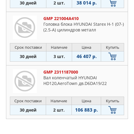
38 014 р.
30 дней
2 шт.
GMP 221004A410
Головка блока HYUNDAI Starex H-1 (07-)
(2.5-A) цилиндров металл
Срок поставки
Наличие
Цена
Купить
46 407 р.
30 дней
3 шт.
GMP 2311187000
Вал коленчатый HYUNDAI
HD120,AeroTown дв.D6DA19/22
Срок поставки
Наличие
Цена
Купить
106 883 р.
30 дней
2 шт.