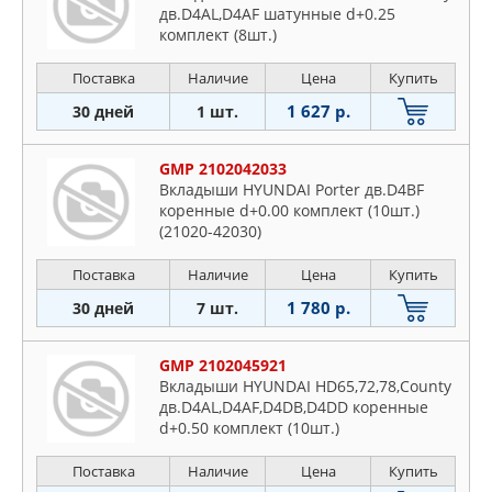
дв.D4AL,D4AF шатунные d+0.25
комплект (8шт.)
Поставка
Наличие
Цена
Купить
1 627 р.
30 дней
1 шт.
GMP 2102042033
Вкладыши HYUNDAI Porter дв.D4BF
коренные d+0.00 комплект (10шт.)
(21020-42030)
Поставка
Наличие
Цена
Купить
1 780 р.
30 дней
7 шт.
GMP 2102045921
Вкладыши HYUNDAI HD65,72,78,County
дв.D4AL,D4AF,D4DB,D4DD коренные
d+0.50 комплект (10шт.)
Поставка
Наличие
Цена
Купить