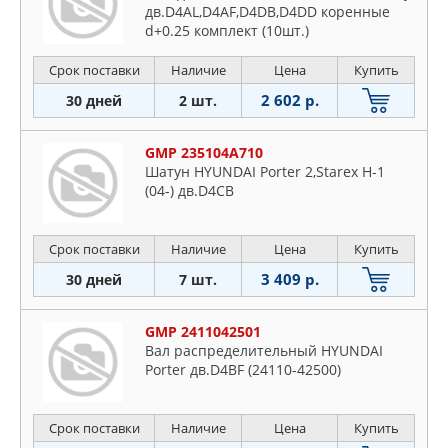
дв.D4AL,D4AF,D4DB,D4DD коренные
d+0.25 комплект (10шт.)
Срок поставки
Наличие
Цена
Купить
2 602 р.
30 дней
2 шт.
GMP 235104A710
Шатун HYUNDAI Porter 2,Starex H-1
(04-) дв.D4CB
Срок поставки
Наличие
Цена
Купить
3 409 р.
30 дней
7 шт.
GMP 2411042501
Вал распределительный HYUNDAI
Porter дв.D4BF (24110-42500)
Срок поставки
Наличие
Цена
Купить