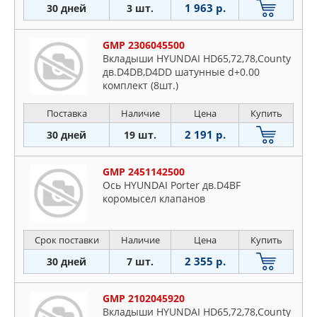
1 963 р.
30 дней
3 шт.
GMP 2306045500
Вкладыши HYUNDAI HD65,72,78,County
дв.D4DB,D4DD шатунные d+0.00
комплект (8шт.)
Поставка
Наличие
Цена
Купить
2 191 р.
30 дней
19 шт.
GMP 2451142500
Ось HYUNDAI Porter дв.D4BF
коромысел клапанов
Срок поставки
Наличие
Цена
Купить
2 355 р.
30 дней
7 шт.
GMP 2102045920
Вкладыши HYUNDAI HD65,72,78,County