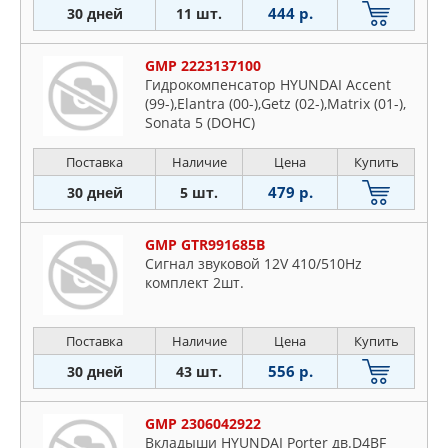
444 р.
30 дней
11 шт.
GMP 2223137100
Гидрокомпенсатор HYUNDAI Accent
(99-),Elantra (00-),Getz (02-),Matrix (01-),
Sonata 5 (DOHC)
Поставка
Наличие
Цена
Купить
479 р.
30 дней
5 шт.
GMP GTR991685B
Сигнал звуковой 12V 410/510Hz
комплект 2шт.
Поставка
Наличие
Цена
Купить
556 р.
30 дней
43 шт.
GMP 2306042922
Вкладыши HYUNDAI Porter дв.D4BF