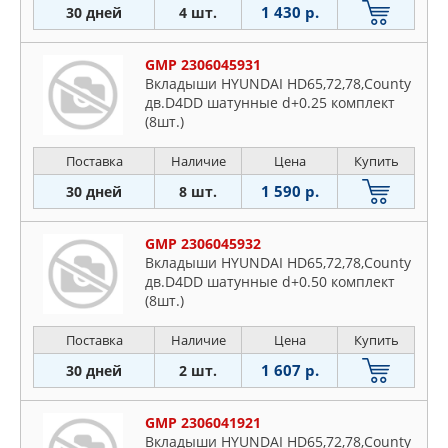
1 430 р.
30 дней
4 шт.
GMP 2306045931
Вкладыши HYUNDAI HD65,72,78,County
дв.D4DD шатунные d+0.25 комплект
(8шт.)
Поставка
Наличие
Цена
Купить
1 590 р.
30 дней
8 шт.
GMP 2306045932
Вкладыши HYUNDAI HD65,72,78,County
дв.D4DD шатунные d+0.50 комплект
(8шт.)
Поставка
Наличие
Цена
Купить
1 607 р.
30 дней
2 шт.
GMP 2306041921
Вкладыши HYUNDAI HD65,72,78,County