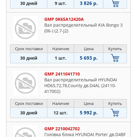
3 826 р.
30 дней
9 шт.
GMP 0K65A12420A
Вал распределительный KIA Bongo 3
(06-) (2.7-J2)
Срок поставки
Наличие
Цена
Купить
5 693 р.
30 дней
1 шт.
GMP 2411041710
Вал распределительный HYUNDAI
HD65,72,78,County дв.D4AL (24110-
417002)
Срок поставки
Наличие
Цена
Купить
5 992 р.
30 дней
12 шт.
GMP 2210042702
Головка блока HYUNDAI Porter дв.D4BF