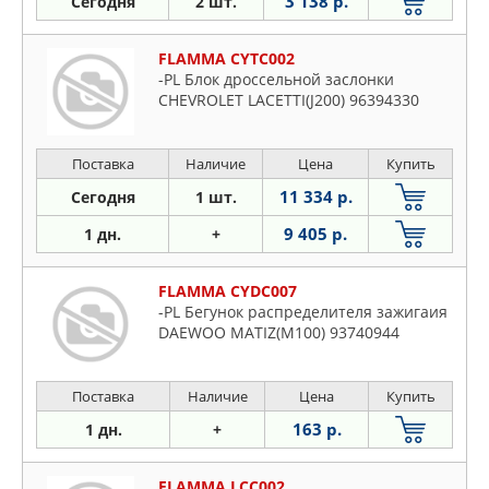
3 138 р.
Сегодня
2 шт.
FLAMMA CYTC002
-PL Блок дроссельной заслонки
CHEVROLET LACETTI(J200) 96394330
Поставка
Наличие
Цена
Купить
11 334 р.
Сегодня
1 шт.
9 405 р.
1 дн.
+
FLAMMA CYDC007
-PL Бегунок распределителя зажигаия
DAEWOO MATIZ(M100) 93740944
Поставка
Наличие
Цена
Купить
163 р.
1 дн.
+
FLAMMA LCC002