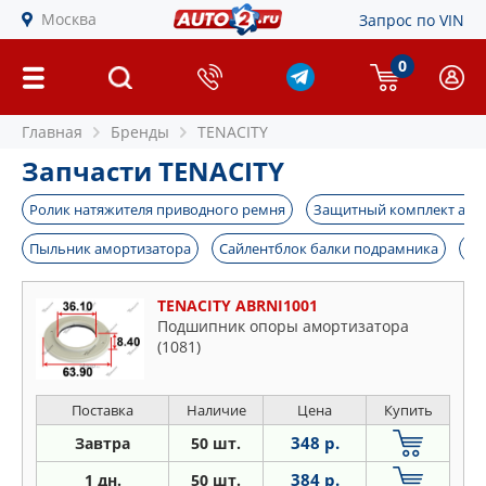
Москва
Запрос по VIN
0
Главная
Бренды
TENACITY
Запчасти TENACITY
Ролик натяжителя приводного ремня
Защитный комплект амо
Пыльник амортизатора
Сайлентблок балки подрамника
Вт
TENACITY ABRNI1001
Подшипник опоры амортизатора
(1081)
Поставка
Наличие
Цена
Купить
348 р.
Завтра
50 шт.
384 р.
1 дн.
50 шт.