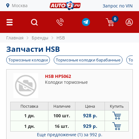
Москва
Запрос по VIN
0
Главная
Бренды
HSB
Запчасти HSB
Тормозные колодки
Тормозные колодки барабанные
Торм
HSB HP5062
Колодки тормозные
Поставка
Наличие
Цена
Купить
928 р.
1 дн.
100 шт.
929 р.
1 дн.
16 шт.
Еще предложение (1)
за 992 р.