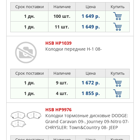
Срок поставки
Наличие
Цена
Купить
1 649 р.
1 дн.
100 шт.
1 649 р.
1 дн.
11 шт.
HSB HP1039
Колодки передние H-1 08-
Срок поставки
Наличие
Цена
Купить
1 672 р.
1 дн.
9 шт.
1 855 р.
1 дн.
4 шт.
HSB HP9976
Колодки тормозные дисковые DODGE:
Grand Caravan 09-, Journey 09-Nitro 07-
CHRYSLER: Town&Country 08- JEEP
Liberty 08-, Wrangler 07- V, W Routan
09-
Срок поставки
Наличие
Цена
Купить