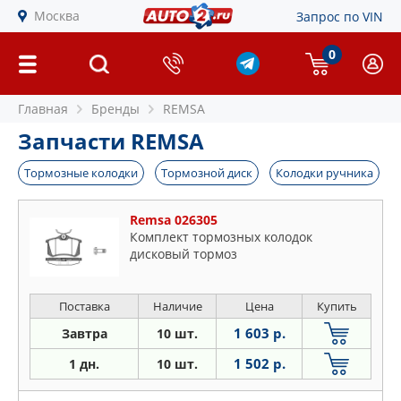
Москва
Запрос по VIN
0
Главная
Бренды
REMSA
Запчасти REMSA
Тормозные колодки
Тормозной диск
Колодки ручника
Remsa 026305
Комплект тормозных колодок
дисковый тормоз
Поставка
Наличие
Цена
Купить
1 603 р.
Завтра
10 шт.
1 502 р.
1 дн.
10 шт.