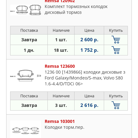
Remsa 120902
Комплект тормозных колодок
дисковый тормоз
Поставка
Наличие
Цена
Купить
2 600 р.
Завтра
1 шт.
1 752 р.
1 дн.
18 шт.
Remsa 123600
1236 00 [1439866] колодки дисковые з
Ford Galaxy/Mondeo/S-max, Volvo S80
1.6-4.4/D/TDCi 06>
Поставка
Наличие
Цена
Купить
2 616 р.
Завтра
3 шт.
Remsa 103001
Колодки торм.пер.