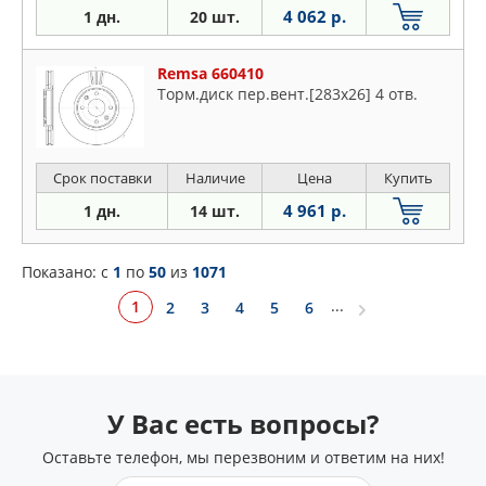
4 062 р.
1 дн.
20 шт.
Remsa 660410
Торм.диск пер.вент.[283x26] 4 отв.
Срок поставки
Наличие
Цена
Купить
4 961 р.
1 дн.
14 шт.
Показано: c
1
по
50
из
1071
...
1
2
3
4
5
6
У Вас есть вопросы?
Оставьте телефон, мы перезвоним и ответим на них!