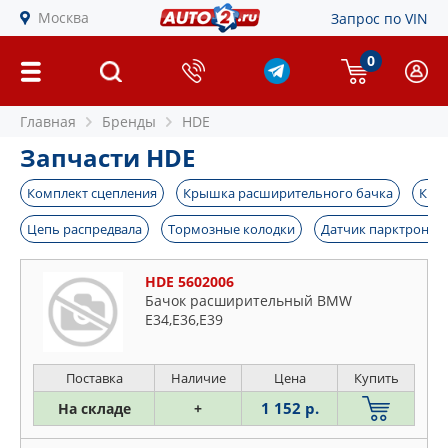
Москва
Запрос по VIN
0
Главная
Бренды
HDE
Запчасти HDE
Комплект сцепления
Крышка расширительного бачка
Кры
Цепь распредвала
Тормозные колодки
Датчик парктроник
HDE 5602006
Бачок расширительный BMW
Е34,Е36,Е39
Поставка
Наличие
Цена
Купить
1 152 р.
На складе
+