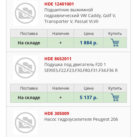
HDE 12401001
Подшипник выжимной
гидравлический VW Caddy, Golf V,
Transporter V, Passat VI,VII
Поставка
Наличие
Цена
Купить
1 884 р.
На складе
+
HDE 8652011
Подушка под двигатель F20 1
SERIES,F22,F23,F30,F80,F31,F34,F36 R
Поставка
Наличие
Цена
Купить
5 137 р.
На складе
+
HDE 305009
Насос гидроусилителя Peugeot 206