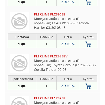
2 369 р.
1 дн.
+
FLEXLINE FL2390BZ
Молдинг лобового стекла (П-
образный) Lexus RX 03-09 / Toyota
Harrier (XU30) 03-13
Поставка
Наличие
Цена
Купить
2 720 р.
1 дн.
+
FLEXLINE FL2298BZV
Молдинг лобового стекла (П-
образный) Toyota Corolla (E120) 00-07 /
Corolla Fielder 00-06
Срок поставки
Наличие
Цена
Купить
2 720 р.
1 дн.
+
FLEXLINE FL1737BZ
Молдинг лобового стекла (П-