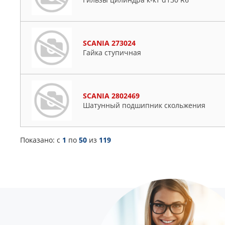
SCANIA 273024
Гайка ступичная
SCANIA 2802469
Шатунный подшипник скольжения
Показано: c
1
по
50
из
119