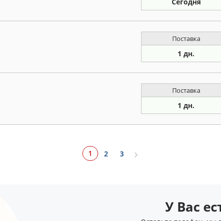
Сегодня
Поставка
1 дн.
Поставка
1 дн.
1
2
3
У Вас е