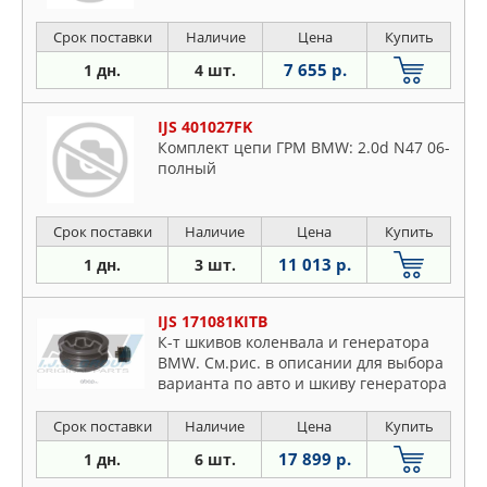
Срок поставки
Наличие
Цена
Купить
7 655 р.
1 дн.
4 шт.
IJS 401027FK
Комплект цепи ГРМ BMW: 2.0d N47 06-
полный
Срок поставки
Наличие
Цена
Купить
11 013 р.
1 дн.
3 шт.
IJS 171081KITB
К-т шкивов коленвала и генератора
BMW. См.рис. в описании для выбора
варианта по авто и шкиву генератора
- 17-1081kitA или 17-1081kitB , шкив к/в
17-1081
Срок поставки
Наличие
Цена
Купить
17 899 р.
1 дн.
6 шт.