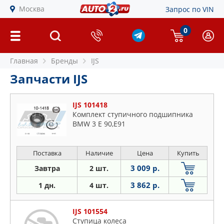
Москва
Запрос по VIN
0
Главная
Бренды
IJS
Запчасти IJS
IJS 101418
Комплект ступичного подшипника
BMW 3 E 90,E91
Поставка
Наличие
Цена
Купить
3 009 р.
Завтра
2 шт.
3 862 р.
1 дн.
4 шт.
IJS 101554
Ступица колеса