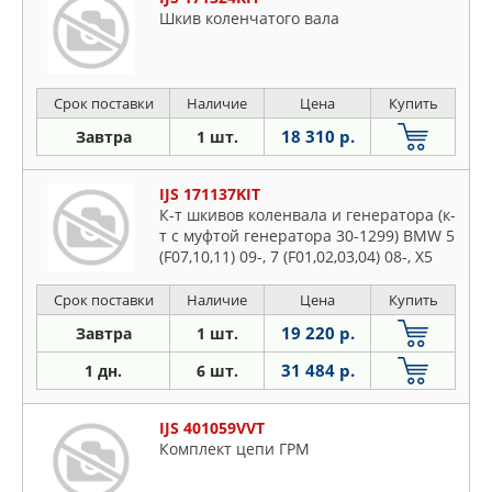
Шкив коленчатого вала
Срок поставки
Наличие
Цена
Купить
18 310 р.
Завтра
1 шт.
IJS 171137KIT
К-т шкивов коленвала и генератора (к-
т с муфтой генератора 30-1299) BMW 5
(F07,10,11) 09-, 7 (F01,02,03,04) 08-, X5
(E70) 10-, X6 (E71,72) 10- OE
11237800026
Срок поставки
Наличие
Цена
Купить
19 220 р.
Завтра
1 шт.
31 484 р.
1 дн.
6 шт.
IJS 401059VVT
Комплект цепи ГРМ