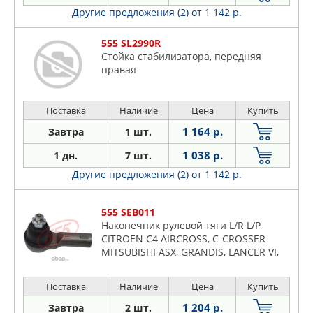
Другие предложения (2)
от 1 142 р.
555 SL2990R
Стойка стабилизатора, передняя
правая
Поставка
Наличие
Цена
Купить
1 164 р.
Завтра
1 шт.
1 038 р.
1 дн.
7 шт.
Другие предложения (2)
от 1 142 р.
555 SEB011
Наконечник рулевой тяги L/R L/P
CITROEN C4 AIRCROSS, C-CROSSER
MITSUBISHI ASX, GRANDIS, LANCER VI,
LANCER VII, LANCER VIII, OUTLANDER I,
OUTLANDER II, OUTLANDER III PEUGEOT
Поставка
Наличие
Цена
Купить
4007 1.5-3.0 01.98-
1 204 р.
Завтра
2 шт.