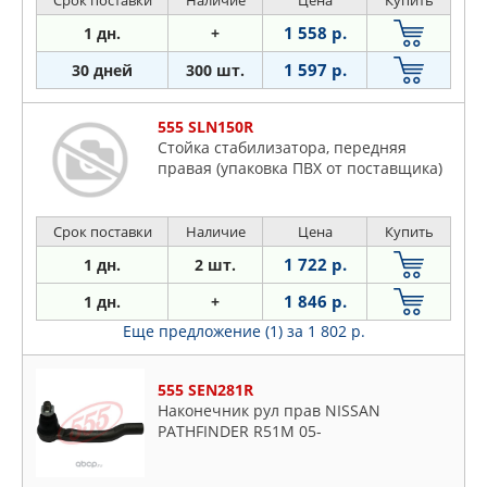
Срок поставки
Наличие
Цена
Купить
1 558 р.
1 дн.
+
1 597 р.
30 дней
300 шт.
555 SLN150R
Стойка стабилизатора, передняя
правая (упаковка ПВХ от поставщика)
Срок поставки
Наличие
Цена
Купить
1 722 р.
1 дн.
2 шт.
1 846 р.
1 дн.
+
Еще предложение (1)
за 1 802 р.
555 SEN281R
Наконечник рул прав NISSAN
PATHFINDER R51M 05-