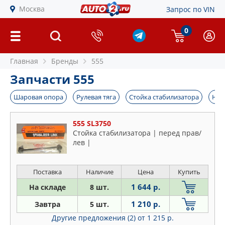
Москва
Запрос по VIN
0
Главная
Бренды
555
Запчасти 555
Шаровая опора
Рулевая тяга
Стойка стабилизатора
Нак
555 SL3750
Стойка стабилизатора | перед прав/
лев |
Поставка
Наличие
Цена
Купить
1 644 р.
На складе
8 шт.
1 210 р.
Завтра
5 шт.
Другие предложения (2)
от 1 215 р.