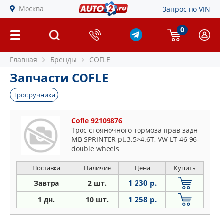
Москва
Запрос по VIN
0
Главная
Бренды
COFLE
Запчасти COFLE
Трос ручника
Cofle 92109876
Трос стояночного тормоза прав задн
MB SPRINTER pt.3.5>4.6T, VW LT 46 96-
double wheels
Поставка
Наличие
Цена
Купить
1 230 р.
Завтра
2 шт.
1 258 р.
1 дн.
10 шт.