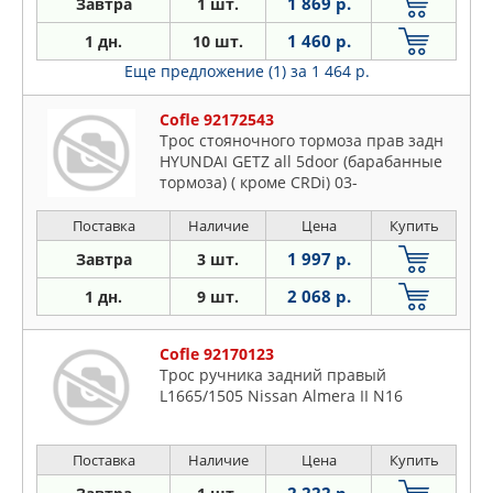
1 869 р.
Завтра
1 шт.
1 460 р.
1 дн.
10 шт.
Еще предложение (1)
за 1 464 р.
Cofle 92172543
Трос стояночного тормоза прав задн
HYUNDAI GETZ all 5door (барабанные
тормоза) ( кроме CRDi) 03-
Поставка
Наличие
Цена
Купить
1 997 р.
Завтра
3 шт.
2 068 р.
1 дн.
9 шт.
Cofle 92170123
Трос ручника задний правый
L1665/1505 Nissan Almera II N16
Поставка
Наличие
Цена
Купить