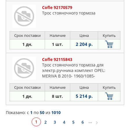
Cofle 92170579
Трос стояночного тормоза
Срок поставки
Наличие
Цена
Купить
2 204 р.
1 дн.
1 шт.
Cofle 92115843
Трос стояночного тормоза для
электр.ручника комплект OPEL:
MERIVA B 2010- 1960/1085-
518+965/518mm
Срок поставки
Наличие
Цена
Купить
5 214 р.
1 дн.
8 шт.
Показано: c
1
по
50
из
1010
...
1
2
3
4
5
6