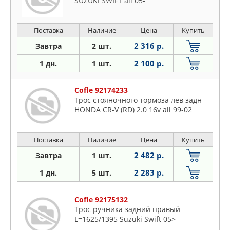
SUZUKI SWIFT all 05-
Поставка
Наличие
Цена
Купить
2 316 р.
Завтра
2 шт.
2 100 р.
1 дн.
1 шт.
Cofle 92174233
Трос стояночного тормоза лев задн
HONDA CR-V (RD) 2.0 16v all 99-02
Поставка
Наличие
Цена
Купить
2 482 р.
Завтра
1 шт.
2 283 р.
1 дн.
5 шт.
Cofle 92175132
Трос ручника задний правый
L=1625/1395 Suzuki Swift 05>