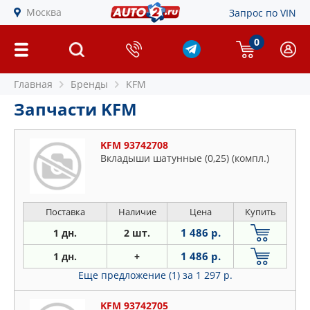
Москва
Запрос по VIN
0
Главная
Бренды
KFM
Запчасти KFM
KFM 93742708
Вкладыши шатунные (0,25) (компл.)
Поставка
Наличие
Цена
Купить
1 486 р.
1 дн.
2 шт.
1 486 р.
1 дн.
+
Еще предложение (1)
за 1 297 р.
KFM 93742705