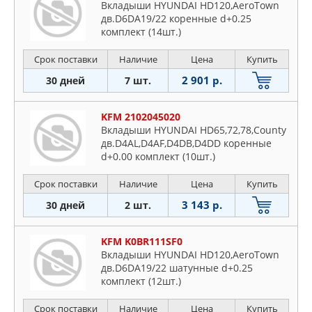
Вкладыши HYUNDAI HD120,AeroTown
дв.D6DA19/22 коренные d+0.25
комплект (14шт.)
Срок поставки
Наличие
Цена
Купить
2 901 р.
30 дней
7 шт.
KFM 2102045020
Вкладыши HYUNDAI HD65,72,78,County
дв.D4AL,D4AF,D4DB,D4DD коренные
d+0.00 комплект (10шт.)
Срок поставки
Наличие
Цена
Купить
3 143 р.
30 дней
2 шт.
KFM K0BR111SF0
Вкладыши HYUNDAI HD120,AeroTown
дв.D6DA19/22 шатунные d+0.25
комплект (12шт.)
Срок поставки
Наличие
Цена
Купить