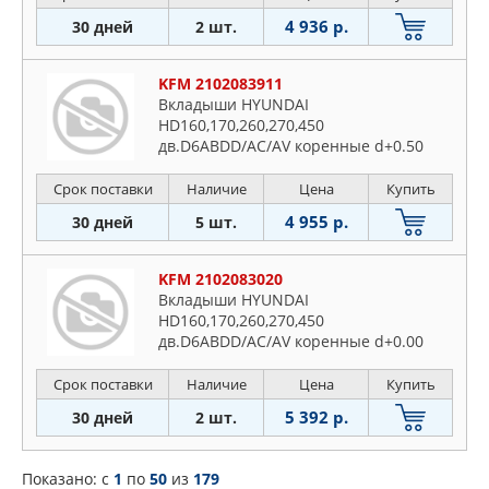
4 936 р.
30 дней
2 шт.
KFM 2102083911
Вкладыши HYUNDAI
HD160,170,260,270,450
дв.D6ABDD/AC/AV коренные d+0.50
комплект (14шт.)
Срок поставки
Наличие
Цена
Купить
4 955 р.
30 дней
5 шт.
KFM 2102083020
Вкладыши HYUNDAI
HD160,170,260,270,450
дв.D6ABDD/AC/AV коренные d+0.00
комплект (14шт.)
Срок поставки
Наличие
Цена
Купить
5 392 р.
30 дней
2 шт.
Показано: c
1
по
50
из
179