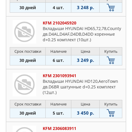
3 248 р.
30 дней
4 шт.
KFM 2102045920
Вкладыши HYUNDAI HD65,72,78,County
дв.D4AL,D4AF,D4DB,D4DD коренные
d+0.25 комплект (10шт.)
Срок поставки
Наличие
Цена
Купить
3 249 р.
30 дней
6 шт.
KFM 2301093941
Вкладыши HYUNDAI HD120,AeroTown
дв.D6BR шатунные d+0.25 комплект
(12шт.)
Срок поставки
Наличие
Цена
Купить
3 450 р.
30 дней
5 шт.
KFM 2306083911