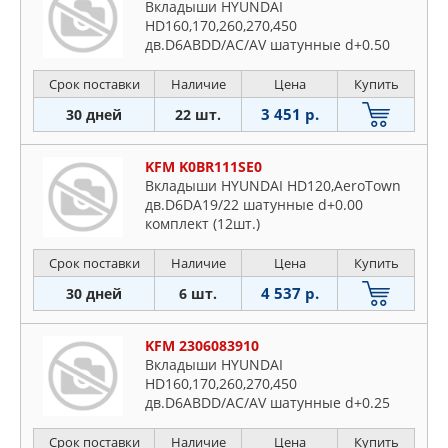
Вкладыши HYUNDAI
HD160,170,260,270,450
дв.D6ABDD/AC/AV шатунные d+0.50
комплект (12шт.)
Срок поставки
Наличие
Цена
Купить
3 451 р.
30 дней
22 шт.
KFM K0BR111SE0
Вкладыши HYUNDAI HD120,AeroTown
дв.D6DA19/22 шатунные d+0.00
комплект (12шт.)
Срок поставки
Наличие
Цена
Купить
4 537 р.
30 дней
6 шт.
KFM 2306083910
Вкладыши HYUNDAI
HD160,170,260,270,450
дв.D6ABDD/AC/AV шатунные d+0.25
комплект (12шт.)
Срок поставки
Наличие
Цена
Купить