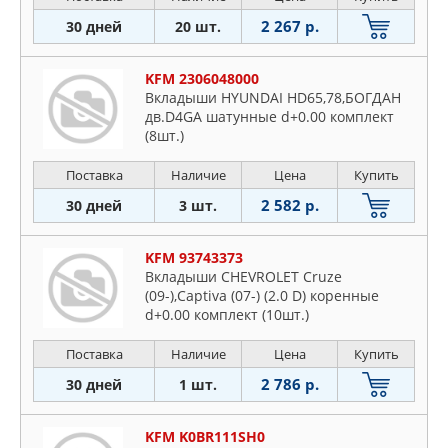
2 267 р.
30 дней
20 шт.
KFM 2306048000
Вкладыши HYUNDAI HD65,78,БОГДАН
дв.D4GA шатунные d+0.00 комплект
(8шт.)
Поставка
Наличие
Цена
Купить
2 582 р.
30 дней
3 шт.
KFM 93743373
Вкладыши CHEVROLET Cruze
(09-),Captiva (07-) (2.0 D) коренные
d+0.00 комплект (10шт.)
Поставка
Наличие
Цена
Купить
2 786 р.
30 дней
1 шт.
KFM K0BR111SH0