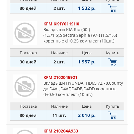
1 532 р.
30 дней
2 шт.
KFM KK1Y011SH0
Вкладыши KIA Rio (00-)
(1.3/1.5),Spectra,Sephia (97-) (1.5/1.6)
коренные d+0.25 комплект (10шт.)
Поставка
Наличие
Цена
Купить
1 937 р.
30 дней
2 шт.
KFM 2102045921
Вкладыши HYUNDAI HD65,72,78,County
дв.D4AL,D4AF,D4DB,D4DD коренные
d+0.50 комплект (10шт.)
Поставка
Наличие
Цена
Купить
2 010 р.
30 дней
11 шт.
KFM 210204A933