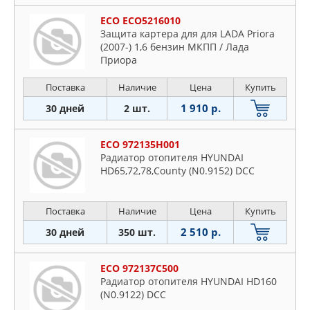
ECO ECO5216010
Защита картера для для LADA Priora
(2007-) 1,6 бензин МКПП / Лада
Приора
Поставка
Наличие
Цена
Купить
1 910 р.
30 дней
2 шт.
ECO 972135H001
Радиатор отопителя HYUNDAI
HD65,72,78,County (N0.9152) DСС
Поставка
Наличие
Цена
Купить
2 510 р.
30 дней
350 шт.
ECO 972137C500
Радиатор отопителя HYUNDAI HD160
(N0.9122) DCC