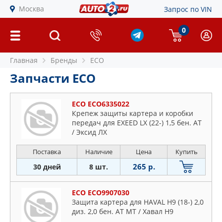
Москва
Запрос по VIN
0
Главная
Бренды
ECO
Запчасти ECO
ECO ECO6335022
Крепеж защиты картера и коробки
передач для EXEED LX (22-) 1,5 бен. AT
/ Эксид ЛХ
Поставка
Наличие
Цена
Купить
265 р.
30 дней
8 шт.
ECO ECO9907030
Защита картера для HAVAL H9 (18-) 2,0
диз. 2,0 бен. АТ MT / Хавал Н9