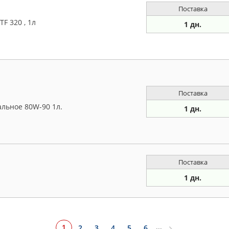
Поставка
F 320 , 1л
1 дн.
Поставка
льное 80W-90 1л.
1 дн.
Поставка
1 дн.
...
1
2
3
4
5
6