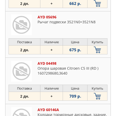
662 р.
2 дн.
+
AYD 05696
Рычаг подвески 3521N0=3521N8
Поставка
Наличие
Цена
Купить
675 р.
2 дн.
+
AYD 04498
Опора шаровая Citroen C5 III (RD )
1607298680,3640
Поставка
Наличие
Цена
Купить
709 р.
2 дн.
+
AYD 60146A
Колодки тормозные дисковые, задние,