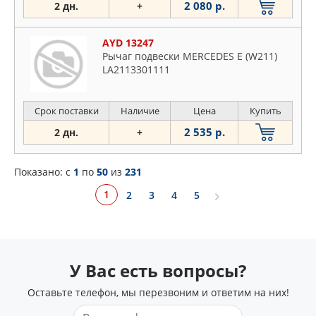
2 080 р.
2 дн.
+
AYD 13247
Рычаг подвески MERCEDES E (W211)
LA2113301111
Срок поставки
Наличие
Цена
Купить
2 535 р.
2 дн.
+
Показано: c
1
по
50
из
231
1
2
3
4
5
У Вас есть вопросы?
Оставьте телефон, мы перезвоним и ответим на них!