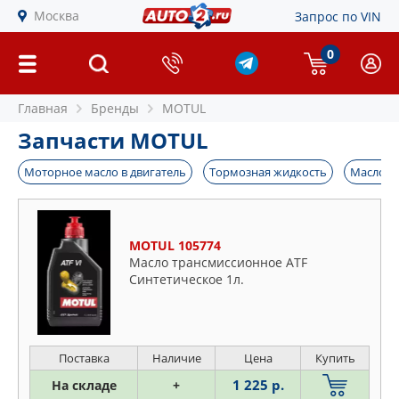
Москва
Запрос по VIN
0
Главная
Бренды
MOTUL
Запчасти MOTUL
Моторное масло в двигатель
Тормозная жидкость
Масло т
MOTUL 105774
Масло трансмиссионное ATF
Синтетическое 1л.
Поставка
Наличие
Цена
Купить
1 225 р.
На складе
+