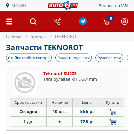
Москва
Запрос по VIN
0
Главная
Бренды
TEKNOROT
Запчасти TEKNOROT
Стойка стабилизатора
Рычаги подвески
Рулевая тяга
На
Teknorot SU223
Тяга рулевая RH L-301mm
Срок поставки
Наличие
Цена
Купить
556 р.
Сегодня
10 шт.
726 р.
1 дн.
+