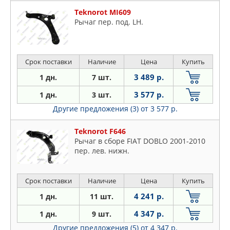
Teknorot MI609
Pычаг пер. под. LH.
Срок поставки
Наличие
Цена
Купить
3 489 р.
1 дн.
7 шт.
3 577 р.
1 дн.
3 шт.
Другие предложения (3)
от 3 577 р.
Teknorot F646
Рычаг в сборе FIAT DOBLO 2001-2010
пер. лев. нижн.
Срок поставки
Наличие
Цена
Купить
4 241 р.
1 дн.
11 шт.
4 347 р.
1 дн.
9 шт.
Другие предложения (5)
от 4 347 р.