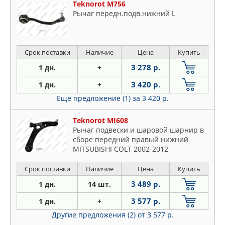
Teknorot M756
Рычаг передн.подв.нижний L
Срок поставки
Наличие
Цена
Купить
3 278 р.
1 дн.
+
3 420 р.
1 дн.
+
Еще предложение (1)
за 3 420 р.
Teknorot MI608
Рычаг подвески и шаровой шарнир в
сборе передний правый нижний
MITSUBISHI COLT 2002-2012
Срок поставки
Наличие
Цена
Купить
3 489 р.
1 дн.
14 шт.
3 577 р.
1 дн.
+
Другие предложения (2)
от 3 577 р.