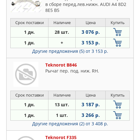
в сборе перед.лев.нижн. AUDI A4 8D2
8E5 B5
Срок поставки
Наличие
Цена
Купить
3 076 р.
1 дн.
28 шт.
3 153 р.
1 дн.
+
Другие предложения (5)
от 3 153 р.
Teknorot B846
Рычаг пер. под. ниж. RH.
Срок поставки
Наличие
Цена
Купить
3 187 р.
1 дн.
13 шт.
3 266 р.
1 дн.
1 шт.
Другие предложения (2)
от 3 408 р.
Teknorot F335