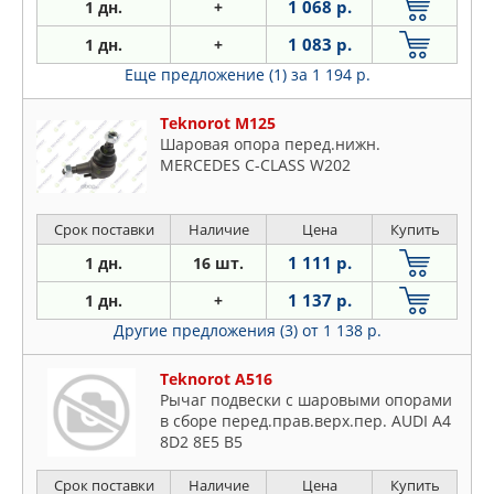
1 068 р.
1 дн.
+
1 083 р.
1 дн.
+
Еще предложение (1)
за 1 194 р.
Teknorot M125
Шаровая опора перед.нижн.
MERCEDES C-CLASS W202
Срок поставки
Наличие
Цена
Купить
1 111 р.
1 дн.
16 шт.
1 137 р.
1 дн.
+
Другие предложения (3)
от 1 138 р.
Teknorot A516
Рычаг подвески с шаровыми опорами
в сборе перед.прав.верх.пер. AUDI A4
8D2 8E5 B5
Срок поставки
Наличие
Цена
Купить