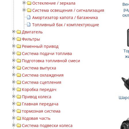
Остекление / зеркала
Ве
ра
Система освещения / сигнализация
ох
Амортизатор капота / багажника
Топливный бак / комплектующие
Двигатель
Фильтры
Ременный привод
То
Система подачи топлива
ж
Подготовка топливной смеси
Система выпуска
Система охлаждения
Система сцепления
Коробка передач
Привод колеса
Шаро
Главная передача
тормозная система
Ходовая часть
Система подвески колеса