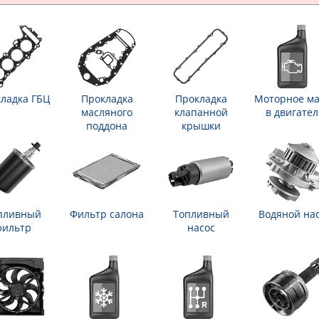
ладка ГБЦ
Прокладка
Прокладка
Моторное ма
масляного
клапанной
в двигател
поддона
крышки
пливный
Фильтр салона
Топливный
Водяной на
фильтр
насос