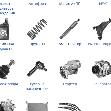
нтилятор
Антифриз
Масло АКПП
ШРУС
диатора
лаждения
рмозная
Пружина
Амортизатор
Рычаги подв
идкость
вая опора
Рулевые
Стартер
Генерато
наконечники