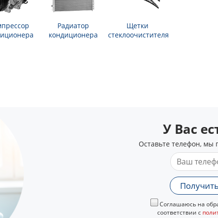
мпрессор
Радиатор
Щетки
диционера
кондиционера
стеклоочистителя
У Вас е
Оставьте телефон, мы 
Получить
Соглашаюсь на обра
соответствии с
поли