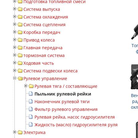
Подготовка топливной смеси
Система выпуска
Система охлаждения
Система сцепления
Коробка передач
Привод колеса
То
Главная передача
тормозная система
Ходовая часть
Система подвески колеса
Рулевое управление
Рулевая тяга / составляющие
Пыльник рулевой рейки
Ве
ра
Наконечник рулевой тяги
ох
Фильтр рулевого управления
Рулевая рейка, насос гидроусилителя
Жидкость (масло) гидроусилителя руля
Электрика