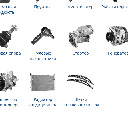
рмозная
Пружина
Амортизатор
Рычаги подв
идкость
вая опора
Рулевые
Стартер
Генерато
наконечники
мпрессор
Радиатор
Щетки
диционера
кондиционера
стеклоочистителя