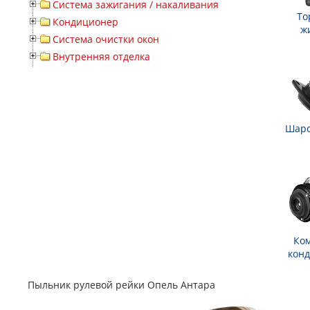
Система зажигания / накаливания
То
Кондиционер
ж
Система очистки окон
Внутренняя отделка
Шаро
Ко
кон
Пыльник рулевой рейки Опель Антара