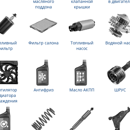
масляного
клапанной
в двигател
поддона
крышки
пливный
Фильтр салона
Топливный
Водяной на
фильтр
насос
нтилятор
Антифриз
Масло АКПП
ШРУС
диатора
лаждения