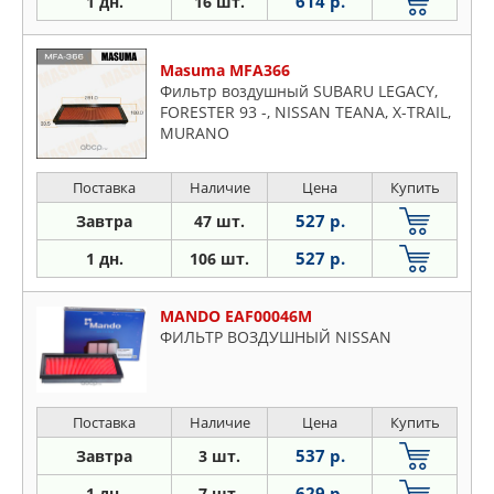
614 р.
1 дн.
16 шт.
Masuma MFA366
Фильтр воздушный SUBARU LEGACY,
FORESTER 93 -, NISSAN TEANA, X-TRAIL,
MURANO
Поставка
Наличие
Цена
Купить
527 р.
Завтра
47 шт.
527 р.
1 дн.
106 шт.
MANDO EAF00046M
ФИЛЬТР ВОЗДУШНЫЙ NISSAN
Поставка
Наличие
Цена
Купить
537 р.
Завтра
3 шт.
629 р.
1 дн.
7 шт.