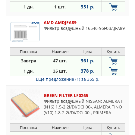
351 р.
1 дн.
1 шт.
AMD AMDJFA89
Фильтр воздушный 16546-95F0B/.JFA89
Поставка
Наличие
Цена
Купить
361 р.
Завтра
47 шт.
378 р.
1 дн.
35 шт.
Еще предложение (1)
за 355 р.
GREEN FILTER LF0265
Фильтр воздушный NISSAN: ALMERA II
(N16) 1.5-2.2i/Di/DCi 00-, ALMERA TINO
(V10) 1.8-2.2i/Di/DCi 00-, PRIMERA
(P10/P11/P12/WP11/WP12) 1.6-
2.2i/Di/TD/DCi 91-
Поставка
Наличие
Цена
Купить