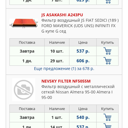
JS ASAKASHI A243PU
Фильтр воздушный JS FIAT SEDICI (189 )
FORD MAVERICK (UDS UNS) INFINITI FX
G купе G сед
Поставка
Наличие
Цена
Купить
537 р.
Завтра
10 шт.
606 р.
1 дн.
29 шт.
Еще предложение (1)
за 678 р.
NEVSKY FILTER NF5055M
Фильтр воздушный с металлической
сеткой Nissan Almera 95-00 Almera I
95-00
Поставка
Наличие
Цена
Купить
540 р.
Завтра
1 шт.
537 р.
1 дн.
14 шт.