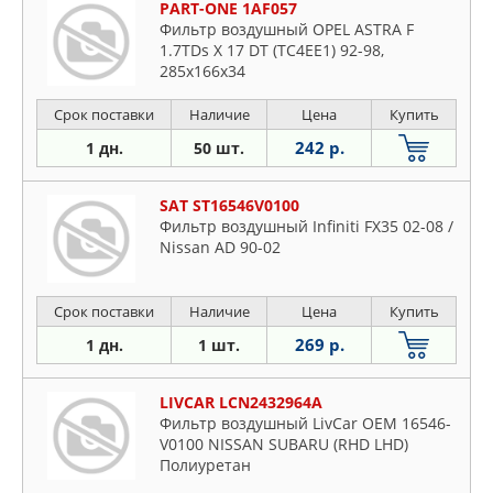
PART-ONE 1AF057
Фильтр воздушный OPEL ASTRA F
1.7TDs X 17 DT (TC4EE1) 92-98,
285x166x34
Срок поставки
Наличие
Цена
Купить
242 р.
1 дн.
50 шт.
SAT ST16546V0100
Фильтр воздушный Infiniti FX35 02-08 /
Nissan AD 90-02
Срок поставки
Наличие
Цена
Купить
269 р.
1 дн.
1 шт.
LIVCAR LCN2432964A
Фильтр воздушный LivCar ОЕМ 16546-
V0100 NISSAN SUBARU (RHD LHD)
Полиуретан