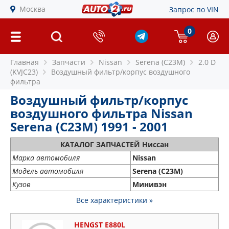
Москва
Запрос по VIN
0
Главная
Запчасти
Nissan
Serena (C23M)
2.0 D
(KVJC23)
Воздушный фильтр/корпус воздушного
фильтра
Воздушный фильтр/корпус
воздушного фильтра Nissan
Serena (C23M) 1991 - 2001
КАТАЛОГ ЗАПЧАСТЕЙ Ниссан
Марка автомобиля
Nissan
Модель автомобиля
Serena (C23M)
Кузов
Минивэн
Все характеристики »
HENGST E880L