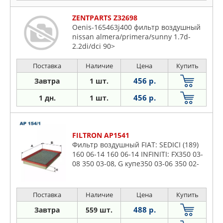
ZENTPARTS Z32698
Oenis-165463j400 фильтр воздушный
nissan almera/primera/sunny 1.7d-
2.2di/dci 90>
Поставка
Наличие
Цена
Купить
456 р.
Завтра
1 шт.
456 р.
1 дн.
1 шт.
FILTRON AP1541
Фильтр воздушный FIAT: SEDICI (189)
160 06-14 160 06-14 INFINITI: FX350 03-
08 350 03-08, G купе350 03-06 350 02-
06 350 04-07, G седан350 02- 350 04-07
350 04-06 350
Поставка
Наличие
Цена
Купить
488 р.
Завтра
559 шт.