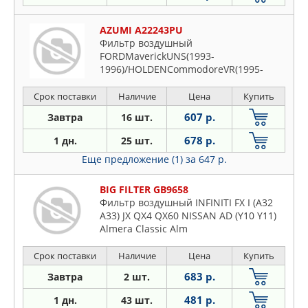
AZUMI A22243PU
Фильтр воздушный
FORDMaverickUNS(1993-
1996)/HOLDENCommodoreVR(1995-
1997)/StatesmanVQ(1996-
1999)/INFINITIFX35S50(2002-2008)/G20
Срок поставки
Наличие
Цена
Купить
(Primera)P10/P11(1990-200
607 р.
Завтра
16 шт.
678 р.
1 дн.
25 шт.
Еще предложение (1)
за 647 р.
BIG FILTER GB9658
Фильтр воздушный INFINITI FX I (A32
A33) JX QX4 QX60 NISSAN AD (Y10 Y11)
Almera Classic Alm
Срок поставки
Наличие
Цена
Купить
683 р.
Завтра
2 шт.
481 р.
1 дн.
43 шт.