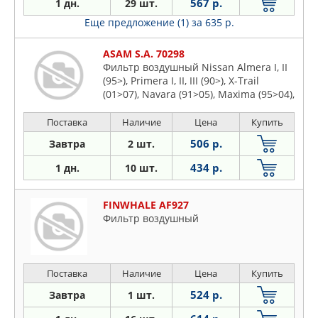
567 р.
1 дн.
29 шт.
Еще предложение (1)
за 635 р.
ASAM S.A. 70298
Фильтр воздушный Nissan Almera I, II
(95>), Primera I, II, III (90>), X-Trail
(01>07), Navara (91>05), Maxima (95>04),
Murano (05>), Infiniti FX (03>), Subaru
Forester (97>08), Impreza I, II, (95>07),
Поставка
Наличие
Цена
Купить
Legacy I, II (91>04)
506 р.
Завтра
2 шт.
434 р.
1 дн.
10 шт.
FINWHALE AF927
Фильтр воздушный
Поставка
Наличие
Цена
Купить
524 р.
Завтра
1 шт.