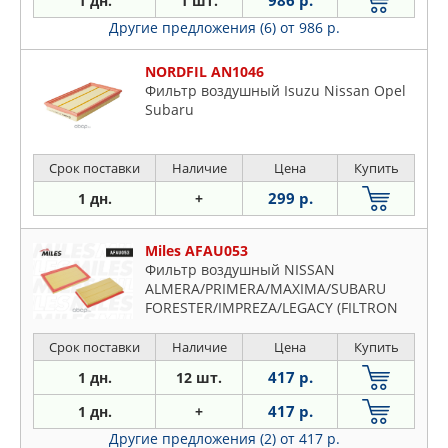
986 р.
1 дн.
1 шт.
Другие предложения (6)
от 986 р.
NORDFIL AN1046
Фильтр воздушный Isuzu Nissan Opel
Subaru
Срок поставки
Наличие
Цена
Купить
299 р.
1 дн.
+
Miles AFAU053
Фильтр воздушный NISSAN
ALMERA/PRIMERA/MAXIMA/SUBARU
FORESTER/IMPREZA/LEGACY (FILTRON
AP020, MANN C
Срок поставки
Наличие
Цена
Купить
417 р.
1 дн.
12 шт.
417 р.
1 дн.
+
Другие предложения (2)
от 417 р.