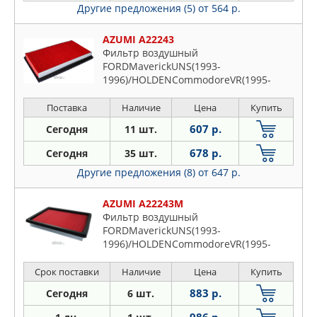
Другие предложения (5)
от 564 р.
AZUMI A22243
Фильтр воздушный
FORDMaverickUNS(1993-
1996)/HOLDENCommodoreVR(1995-
1997)/StatesmanVQ(1996-
1999)/INFINITIFX35S50(2002-2008)/G20
Поставка
Наличие
Цена
Купить
(Primera)P10/P11(1990-200
607 р.
Сегодня
11 шт.
678 р.
Сегодня
35 шт.
Другие предложения (8)
от 647 р.
AZUMI A22243M
Фильтр воздушный
FORDMaverickUNS(1993-
1996)/HOLDENCommodoreVR(1995-
1997)/StatesmanVQ(1996-
1999)/INFINITIFX35S50(2002-2008)/G20
Срок поставки
Наличие
Цена
Купить
(Primera)P10/P11(1990-200
883 р.
Сегодня
6 шт.