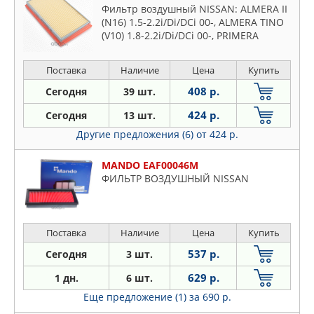
Фильтр воздушный NISSAN: ALMERA II
(N16) 1.5-2.2i/Di/DCi 00-, ALMERA TINO
(V10) 1.8-2.2i/Di/DCi 00-, PRIMERA
(P10/P11/P12/WP11/WP12) 1.6-
2.2i/Di/TD/DCi 91-
Поставка
Наличие
Цена
Купить
408 р.
Сегодня
39 шт.
424 р.
Сегодня
13 шт.
Другие предложения (6)
от 424 р.
MANDO EAF00046M
ФИЛЬТР ВОЗДУШНЫЙ NISSAN
Поставка
Наличие
Цена
Купить
537 р.
Сегодня
3 шт.
629 р.
1 дн.
6 шт.
Еще предложение (1)
за 690 р.