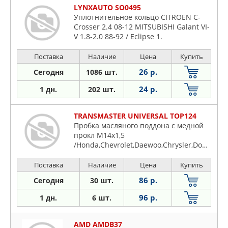
LYNXAUTO SO0495
Уплотнительное кольцо CITROEN C-
Crosser 2.4 08-12 MITSUBISHI Galant VI-
V 1.8-2.0 88-92 / Eclipse 1.
Поставка
Наличие
Цена
Купить
26 р.
Сегодня
1086 шт.
24 р.
1 дн.
202 шт.
TRANSMASTER UNIVERSAL TOP124
Пробка масляного поддона с медной
прокл M14x1,5
/Honda,Chevrolet,Daewoo,Chrysler,Dodge,Mitsubishi
Поставка
Наличие
Цена
Купить
86 р.
Сегодня
30 шт.
96 р.
1 дн.
6 шт.
AMD AMDB37