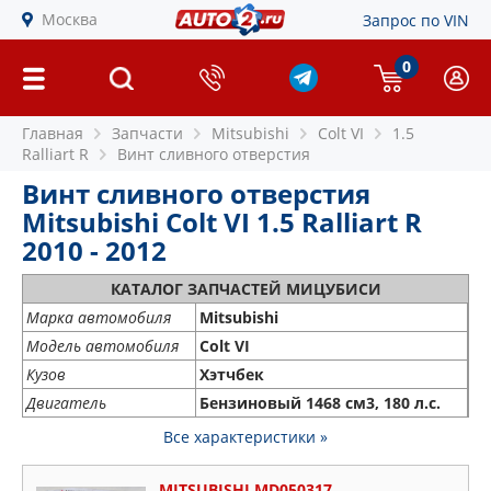
Москва
Запрос по VIN
0
Главная
Запчасти
Mitsubishi
Colt VI
1.5
Ralliart R
Винт сливного отверстия
Винт сливного отверстия
Mitsubishi Colt VI 1.5 Ralliart R
2010 - 2012
КАТАЛОГ ЗАПЧАСТЕЙ МИЦУБИСИ
Марка автомобиля
Mitsubishi
Модель автомобиля
Colt VI
Кузов
Хэтчбек
Двигатель
Бензиновый 1468 см3, 180 л.с.
Все характеристики »
MITSUBISHI MD050317