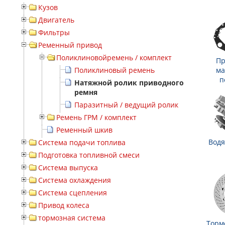
Кузов
Двигатель
Фильтры
Ременный привод
Поликлиновойремень / комплект
Пр
Поликлиновый ремень
ма
п
Натяжной ролик приводного
ремня
Паразитный / ведущий ролик
Ремень ГРМ / комплект
Ременный шкив
Водя
Система подачи топлива
Подготовка топливной смеси
Система выпуска
Система охлаждения
Система сцепления
Привод колеса
тормозная система
Торм