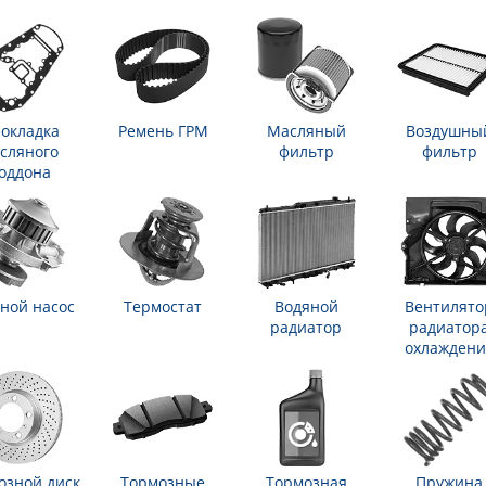
окладка
Ремень ГРМ
Масляный
Воздушны
сляного
фильтр
фильтр
оддона
ной насос
Термостат
Водяной
Вентилято
радиатор
радиатор
охлаждени
озной диск
Тормозные
Тормозная
Пружина