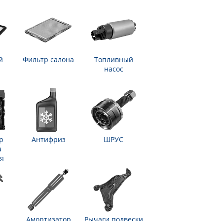
й
Фильтр салона
Топливный
насос
р
Антифриз
ШРУС
а
я
Амортизатор
Рычаги подвески