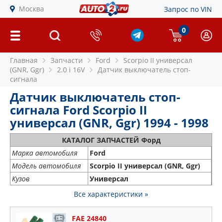
Москва
Запрос по VIN
0
Главная
Запчасти
Ford
Scorpio II универсал
(GNR, Ggr)
2.0 i 16V
Датчик выключатель стоп-
сигнала
Датчик выключатель стоп-
сигнала Ford Scorpio II
универсал (GNR, Ggr) 1994 - 1998
КАТАЛОГ ЗАПЧАСТЕЙ Форд
Марка автомобиля
Ford
Модель автомобиля
Scorpio II универсал (GNR, Ggr)
Кузов
Универсал
Все характеристики »
FAE 24840