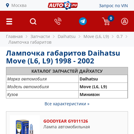
Москва
Запрос по VIN
0
Главная
Запчасти
Daihatsu
Move (L6, L9)
0.7
Лампочка габаритов
Лампочка габаритов Daihatsu
Move (L6, L9) 1998 - 2002
КАТАЛОГ ЗАПЧАСТЕЙ ДАЙХАТСУ
Марка автомобиля
Daihatsu
Модель автомобиля
Move (L6, L9)
Кузов
Минивэн
Все характеристики »
GOODYEAR GY011126
Лампа автомобильная