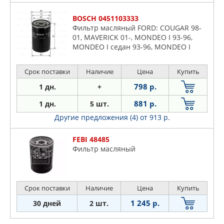
BOSCH 0451103333
Фильтр масляный FORD: COUGAR 98-
01, MAVERICK 01-, MONDEO I 93-96,
MONDEO I седан 93-96, MONDEO I
универсал 93-96, MONDEO II 96-00,
MONDEO II седан 96-00, MONDEO
Срок поставки
Наличие
Цена
Купить
798 р.
1 дн.
+
881 р.
1 дн.
5 шт.
Другие предложения (4)
от 913 р.
FEBI 48485
Фильтp мacляный
Срок поставки
Наличие
Цена
Купить
1 245 р.
30 дней
2 шт.