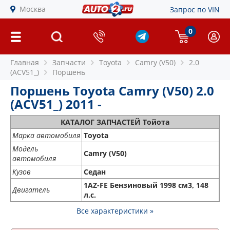
Москва
Запрос по VIN
0
Главная
Запчасти
Toyota
Camry (V50)
2.0
(ACV51_)
Поршень
Поршень Toyota Camry (V50) 2.0
(ACV51_) 2011 -
КАТАЛОГ ЗАПЧАСТЕЙ Тойота
Марка автомобиля
Toyota
Модель
Camry (V50)
автомобиля
Кузов
Седан
1AZ-FE Бензиновый 1998 см3, 148
Двигатель
л.с.
Все характеристики »