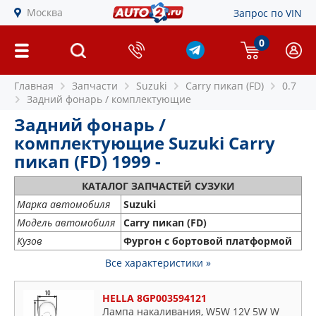
Москва
Запрос по VIN
0
Главная
Запчасти
Suzuki
Carry пикап (FD)
0.7
Задний фонарь / комплектующие
Задний фонарь /
комплектующие Suzuki Carry
пикап (FD) 1999 -
КАТАЛОГ ЗАПЧАСТЕЙ СУЗУКИ
Марка автомобиля
Suzuki
Модель автомобиля
Carry пикап (FD)
Кузов
Фургон с бортовой платформой
Все характеристики »
HELLA 8GP003594121
Лампа накаливания, W5W 12V 5W W